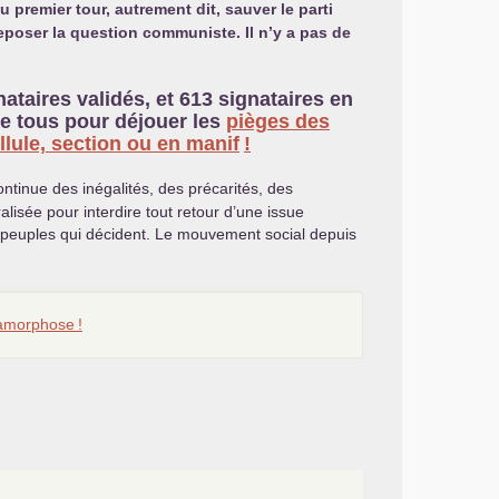
u premier tour, autrement dit, sauver le parti
e reposer la question communiste.
Il n’y a pas de
taires validés, et 613 signataires en
de tous pour déjouer les
pièges des
lule, section ou en manif
!
continue des inégalités, des précarités, des
isée pour interdire tout retour d’une issue
es peuples qui décident. Le mouvement social depuis
étamorphose
!