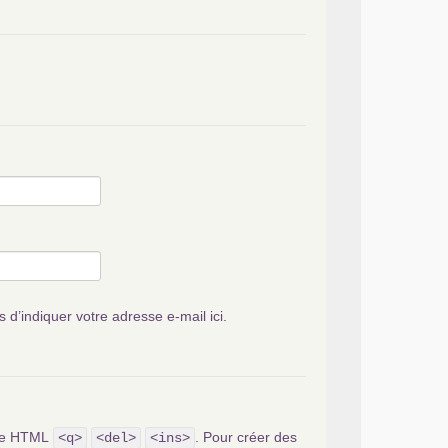
s d’indiquer votre adresse e-mail ici.
ode HTML
. Pour créer des
<q>
<del>
<ins>