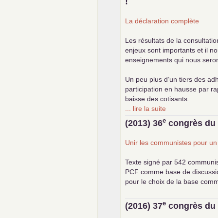
!
La déclaration complète
Les résultats de la consultati
enjeux sont importants et il n
enseignements qui nous seront 
Un peu plus d’un tiers des adh
participation en hausse par r
baisse des cotisants.
... lire la suite
e
(2013) 36
congrès d
Unir les communistes pour u
Texte signé par 542 communi
PCF
comme base de discussion.
pour le choix de la base com
e
(2016) 37
congrès d