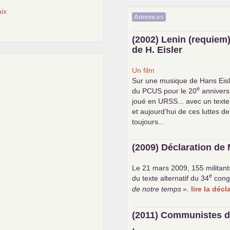
ix
Annonces
(2002) Lenin (requiem)
de H. Eisler
Un film
Sur une musique de Hans Eisl
e
du
PCUS
pour le 20
anniversa
joué en
URSS
... avec un text
et aujourd’hui de ces luttes de
toujours...
(2009) Déclaration de 
Le 21 mars 2009, 155 militant
e
du texte alternatif du 34
cong
de notre temps
»
.
lire la déc
(2011) Communistes d