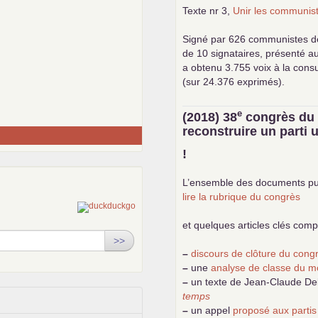
Texte nr 3,
Unir les communist
Signé par 626 communistes d
de 10 signataires, présenté a
a obtenu 3.755 voix à la cons
(sur 24.376 exprimés).
e
(2018) 38
congrès d
reconstruire un parti
!
L’ensemble des documents pu
lire la rubrique du congrès
et quelques articles clés com
>>
–
discours de clôture du con
–
une
analyse de classe du m
–
un texte de Jean-Claude D
temps
–
un appel
proposé aux partis