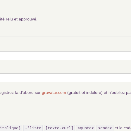
été relu et approuvé.
egistrez-la d’abord sur
gravatar.com
(gratuit et indolore) et n’oubliez pa
et le c
italique}
-*liste
[texte->url]
<quote>
<code>