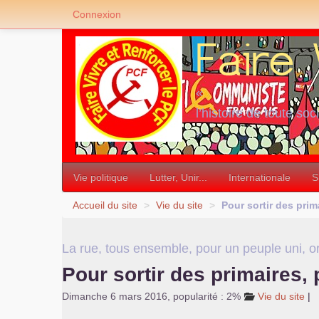
Connexion
«
l’histoire de toute soc
»
Vie politique
Lutter, Unir...
Internationale
S
Accueil du site
>
Vie du site
>
Pour sortir des pri
La rue, tous ensemble, pour un peuple uni, o
Pour sortir des primaires
Dimanche 6 mars 2016
,
popularité : 2%
Vie du site
|