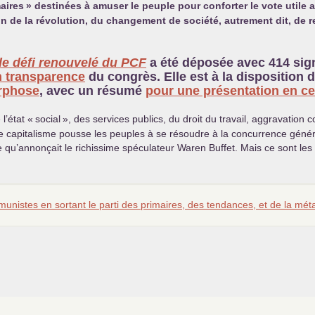
aires
» destinées à amuser le peuple pour conforter le vote utile a
tion de la révolution, du changement de société, autrement dit, d
le défi renouvelé du
PCF
a été déposée avec 414 signa
n transparence
du congrès. Elle est à la disposition 
orphose
, avec un résumé
pour une présentation en cel
l’état «
social
», des services publics, du droit du travail, aggravation 
 capitalisme pousse les peuples à se résoudre à la concurrence général
nte qu’annonçait le richissime spéculateur Waren Buffet. Mais ce sont l
mmunistes en sortant le parti des primaires, des tendances, et de la m