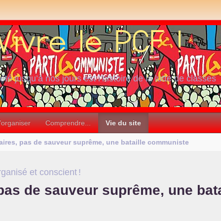
iété jusqu’à nos jours est l’histoire de la lutte de classes
’organiser
Comprendre...
Vie du site
maires, pas de sauveur suprême, une bataille communiste
rganisé et conscient
!
, pas de sauveur suprême, une bat