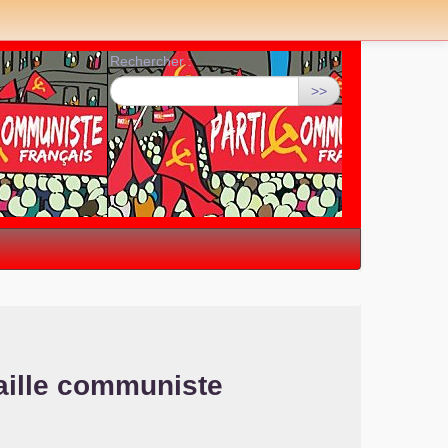
Rechercher :
>>
aille communiste