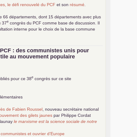
es, le défi renouvelé du
PCF
et son
résumé
.
e 66 départements, dont 15 départements avec plus
e
u 37
congrès du
PCF
comme base de discussion. Il
ultation interne pour le choix de la base commune
u
PCF
: des communistes unis pour
 utile au mouvement populaire
e
bliés pour ce 38
congrès sur ce site
plémentaires
grès de Fabien Roussel
, nouveau secrétaire national
ouvement des gilets jaunes
par Philippe Cordat
elaunay
le marxisme est la science sociale de notre
 communistes et ouvrier d’Europe