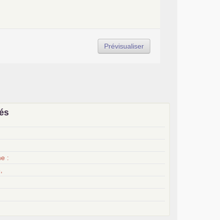
iés
x
e :
,