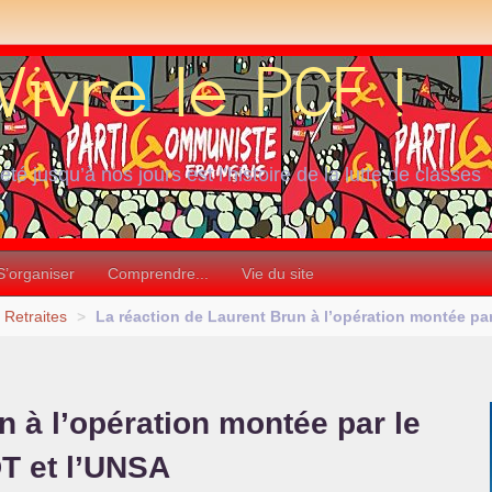
iété jusqu’à nos jours est l’histoire de la lutte de classes
S’organiser
Comprendre...
Vie du site
Retraites
>
La réaction de Laurent Brun à l’opération montée p
n à l’opération montée par le
DT
et l’
UNSA