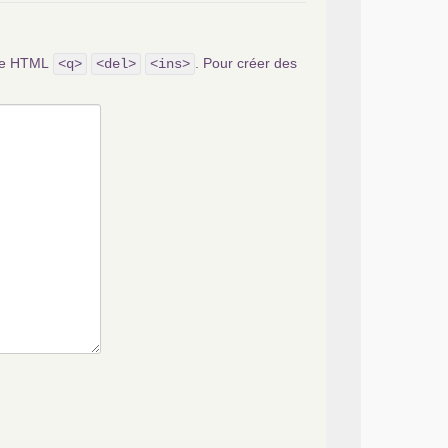
ode HTML
. Pour créer des
<q>
<del>
<ins>