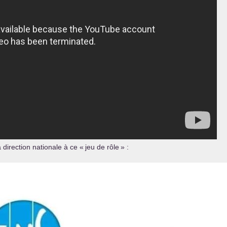
direction nationale à ce «
jeu de rôle
» :