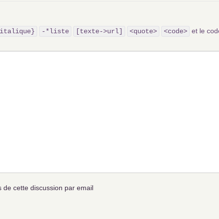
et le c
italique}
-*liste
[texte->url]
<quote>
<code>
de cette discussion par email