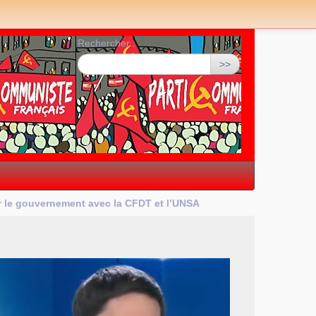
Rechercher :
>>
ar le gouvernement avec la
CFDT
et l’
UNSA