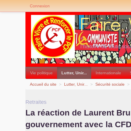
Connexion
«
l’histoire de toute soc
»
Vie politique
Lutter, Unir...
Internationale
Accueil du site
>
Lutter, Unir...
>
Sécurité sociale
>
Retraites
La réaction de Laurent Bru
gouvernement avec la
CF