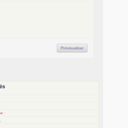
iés
x
e :
,