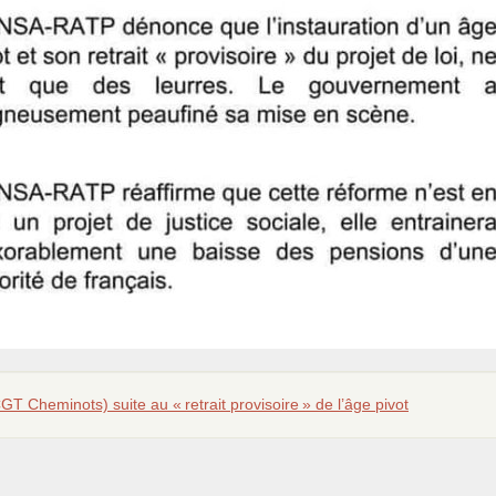
CGT
Cheminots) suite au «
retrait provisoire
» de l’âge pivot