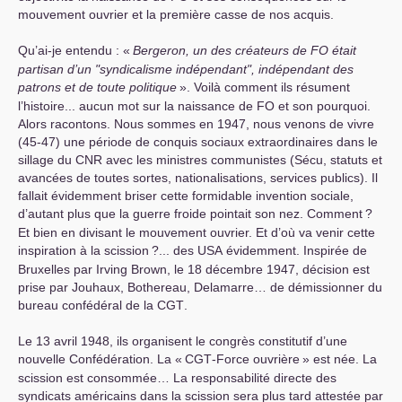
mouvement ouvrier et la première casse de nos acquis.
Qu’ai-je entendu : «
Bergeron, un des créateurs de
FO
était
partisan d’un "syndicalisme indépendant", indépendant des
patrons et de toute politique
». Voilà comment ils résument
l’histoire... aucun mot sur la naissance de
FO
et son pourquoi.
Alors racontons. Nous sommes en 1947, nous venons de vivre
(45-47) une période de conquis sociaux extraordinaires dans le
sillage du
CNR
avec les ministres communistes (Sécu, statuts et
avancées de toutes sortes, nationalisations, services publics). Il
fallait évidemment briser cette formidable invention sociale,
d’autant plus que la guerre froide pointait son nez. Comment
?
Et bien en divisant le mouvement ouvrier. Et d’où va venir cette
inspiration à la scission
?... des
USA
évidemment. Inspirée de
Bruxelles par Irving Brown, le 18 décembre 1947, décision est
prise par Jouhaux, Bothereau, Delamarre… de démissionner du
bureau confédéral de la
CGT
.
Le 13 avril 1948, ils organisent le congrès constitutif d’une
nouvelle Confédération. La «
CGT
-Force ouvrière
» est née. La
scission est consommée… La responsabilité directe des
syndicats américains dans la scission sera plus tard attestée par