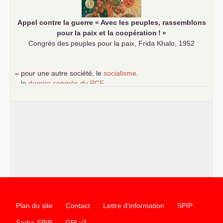
Appel contre la guerre «
Avec les peuples, rassemblons
pour la paix et la coopération
!
»
Congrès des peuples pour la paix, Frida Khalo, 1952
–
pour une autre société, le
socialisme
.
–
le
dernier congrès du
PCF
e
–
contribution de jeunes communistes au 39
congrès :
Six
chantiers pour affirmer l’ambition révolutionnaire du
PCF
–
un texte de Jean-Claude Delaunay
le marxisme est la
science sociale de notre temps
–
un appel
proposé aux partis communistes et ouvrier
d’Europe
–
les
cinq chantiers pour contribuer au débat sur le projet
communiste
Plan du site
Contact
Lettre d'information
SPIP
Sarka-SPIP
GPLv3