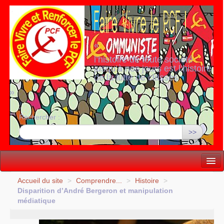
«
l’histoire de toute société
jusqu’à nos jours est l’histoire
de la lutte de classes
»
Rechercher :
>>
Vie politique
Accueil du site
>
Comprendre...
>
Histoire
>
Disparition d’André Bergeron et manipulation
Lutter, Unir...
médiatique
Internationale