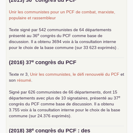
(2013) 36
congrès du
PCF
Unir les communistes pour un
PCF
de combat, marxiste,
populaire et rassembleur
Texte signé par 542 communistes de 64 départements
e
présenté au 36
congrès du
PCF
comme base de
discussion. Il a obtenu 3694 voix à la consultation interne
pour le choix de la base commune (sur 33 623 exprimés) .
e
(2016) 37
congrès du
PCF
Texte nr 3,
Unir les communistes, le défi renouvelé du
PCF
et
son
résumé
.
Signé par 626 communistes de 66 départements, dont 15
e
départements avec plus de 10 signataires, présenté au 37
congrès du
PCF
comme base de discussion. Il a obtenu
3.755 voix à la consultation interne pour le choix de la base
commune (sur 24.376 exprimés).
e
(2018) 38
congrès du
PCF
: des