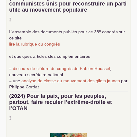
communistes unis pour reconstruire un parti
utile au mouvement populaire
!
e
L’ensemble des documents publiés pour ce 38
congrès sur
ce site
lire la rubrique du congrès
et quelques articles clés complémentaires
–
discours de clôture du congrès de Fabien Roussel
,
nouveau secrétaire national
–
une
analyse de classe du mouvement des gilets jaunes
par
Philippe Cordat
–
un texte de Jean-Claude Delaunay
le marxisme est la
(2024) Pour la paix, pour les peuples,
science sociale de notre temps
partout, faire reculer l’extrême-droite et
–
un appel
proposé aux partis communistes et ouvrier
l’
OTAN
d’Europe
–
demandez
le numéro 10 de la revue Unir les Communistes
!
–
les
cinq chantiers pour contribuer au débat sur le projet
communiste