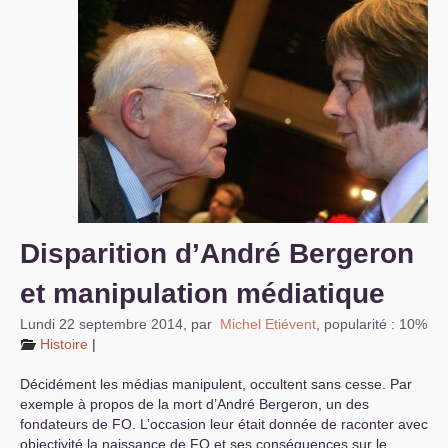
S’organiser
Comprendre...
Vie du site
Disparition d’André Bergeron
et manipulation médiatique
Lundi 22 septembre 2014
,
par
Michel Etiévent
,
popularité : 10%
Histoire
|
Décidément les médias manipulent, occultent sans cesse. Par
exemple à propos de la mort d’André Bergeron, un des
fondateurs de
FO
. L’occasion leur était donnée de raconter avec
objectivité la naissance de
FO
et ses conséquences sur le