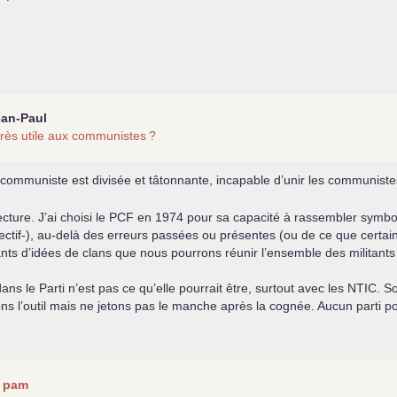
ean-Paul
rès utile aux communistes
?
i communiste est divisée et tâtonnante, incapable d’unir les communistes, 
cture. J’ai choisi le
PCF
en 1974 pour sa capacité à rassembler symbolis
ectif-), au-delà des erreurs passées ou présentes (ou de ce que cer
nts d’idées de clans que nous pourrons réunir l’ensemble des militants e
ns le Parti n’est pas ce qu’elle pourrait être, surtout avec les
NTIC
. S
 l’outil mais ne jetons pas le manche après la cognée. Aucun parti poli
r
pam