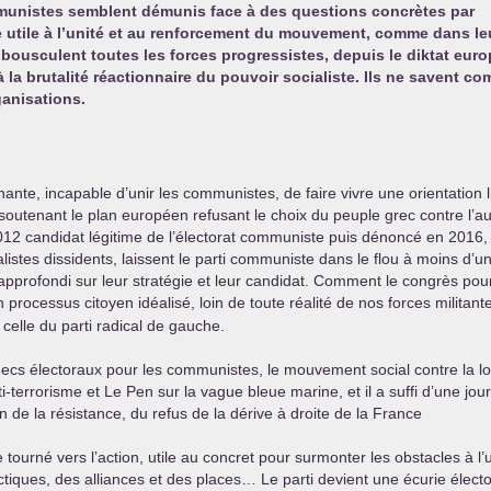
ommunistes semblent démunis face à des questions concrètes par
tre utile à l’unité et au renforcement du mouvement, comme dans le
 bousculent toutes les forces progressistes, depuis le diktat eur
à la brutalité réactionnaire du pouvoir socialiste. Ils ne savent c
ganisations.
ante, incapable d’unir les communistes, de faire vivre une orientation lisi
ti soutenant le plan européen refusant le choix du peuple grec contre 
12 candidat légitime de l’électorat communiste puis dénoncé en 201
alistes dissidents, laissent le parti communiste dans le flou à moins 
rofondi sur leur stratégie et leur candidat. Comment le congrès pourr
rocessus citoyen idéalisé, loin de toute réalité de nos forces militant
lle du parti radical de gauche.
s électoraux pour les communistes, le mouvement social contre la loi tra
ti-terrorisme et Le Pen sur la vague bleue marine, et il a suffi d’une j
 de la résistance, du refus de la dérive à droite de la France
e tourné vers l’action, utile au concret pour surmonter les obstacles à l’
ques, des alliances et des places… Le parti devient une écurie électo