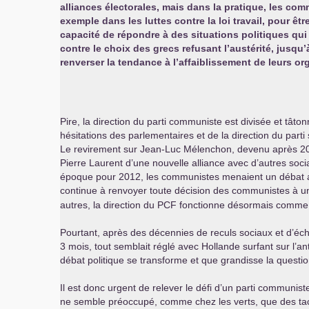
alliances électorales, mais dans la pratique, les c
exemple dans les luttes contre la loi travail, pour ê
capacité de répondre à des situations politiques qui
contre le choix des grecs refusant l’austérité, jusqu’
renverser la tendance à l’affaiblissement de leurs or
Pire, la direction du parti communiste est divisée et tâtonn
hésitations des parlementaires et de la direction du par
Le revirement sur Jean-Luc Mélenchon, devenu après 20
Pierre Laurent d’une nouvelle alliance avec d’autres soci
époque pour 2012, les communistes menaient un débat app
continue à renvoyer toute décision des communistes à un p
autres, la direction du
PCF
fonctionne désormais comme ce
Pourtant, après des décennies de reculs sociaux et d’échec
3 mois, tout semblait réglé avec Hollande surfant sur l’an
débat politique se transforme et que grandisse la question
Il est donc urgent de relever le défi d’un parti communist
ne semble préoccupé, comme chez les verts, que des tacti