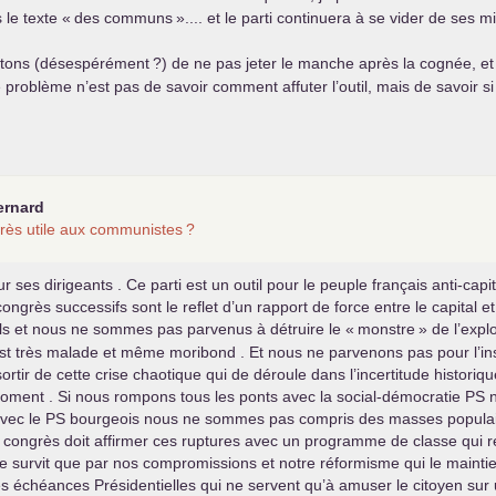
 le texte «
des communs
».... et le parti continuera à se vider de ses mil
entons (désespérément
?) de ne pas jeter le manche après la cognée, et
problème n’est pas de savoir comment affuter l’outil, mais de savoir si 
rnard
rès utile aux communistes
?
ses dirigeants . Ce parti est un outil pour le peuple français anti-capit
ngrès successifs sont le reflet d’un rapport de force entre le capital e
s et nous ne sommes pas parvenus à détruire le «
monstre
» de l’expl
est très malade et même moribond . Et nous ne parvenons pas pour l’inst
rtir de cette crise chaotique qui de déroule dans l’incertitude histori
 moment . Si nous rompons tous les ponts avec la social-démocratie
PS
n
avec le
PS
bourgeois nous ne sommes pas compris des masses populaire
in congrès doit affirmer ces ruptures avec un programme de classe qui r
ne survit que par nos compromissions et notre réformisme qui le maintienn
s échéances Présidentielles qui ne servent qu’à amuser le citoyen sur 