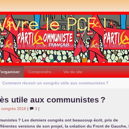
iété jusqu’à nos jours est l’histoire de la lutte de classes
’organiser
Comprendre...
Vie du site
Comment réussir un congrès utile aux communistes
?
ès utile aux communistes
?
congrès 2016
|
3
|
mmunistes
? Les derniers congrès ont beaucoup écrit, pris de
fférentes versions de son projet, la création du Front de Gauche, 