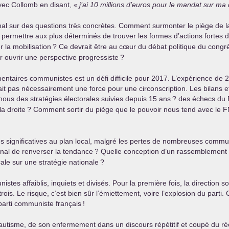
avec Collomb en disant, «
j’ai 10 millions d’euros pour le mandat sur ma
al sur des questions très concrètes. Comment surmonter le piège de la 
ermettre aux plus déterminés de trouver les formes d’actions fortes da
 la mobilisation
? Ce devrait être au cœur du débat politique du congrè
r ouvrir une perspective progressiste
?
ntaires communistes est un défi difficile pour 2017. L’expérience de 2
fait pas nécessairement une force pour une circonscription. Les bilans 
nous des stratégies électorales suivies depuis 15 ans
? des échecs du 
a droite
? Comment sortir du piège que le pouvoir nous tend avec le
F
s significatives au plan local, malgré les pertes de nombreuses commu
ional de renverser la tendance
? Quelle conception d’un rassemblement q
le sur une stratégie nationale
?
s affaiblis, inquiets et divisés. Pour la première fois, la direction s
is. Le risque, c’est bien sûr l’émiettement, voire l’explosion du parti.
parti communiste français
!
autisme, de son enfermement dans un discours répétitif et coupé du réel,