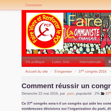
Connexion
«
l’histoire de toute soc
»
Vie politique
Lutter, Unir...
Internationale
S
e
Accueil du site
>
S’organiser
>
37
congrès 2016
>
Comment réussir un congr
e
Dimanche 22 mai 2016
,
par
pam
,
popularité : 2%
37
e
Ce 37
congrès sera-t-il un congrès qui aide les co
nombreuses décisions sur l’organisation du parti, di