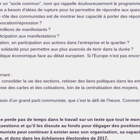
blir un “socle commun”, nom qui rappelle douloureusement le program
le a besoin d’idées de rupture pour lui permettre de répondre aux ques
 Le rôle des communistes est de montrer leur capacité à porter des répons
ovocation/répression
?
millions de manifestants
?
icipation aux manifestations
?
n, en participation aux actions dans l’entreprise et le quartier
?
 solidarité pour permettre aux plus avancés de tenir dans la durée
?
ique économique face au diktat européen. Si l’Europe n’est pas encore 
rnant :
 consolider la vie des sections, retisser des liens politiques dans les en
mise des cartes et des cotisations, loin de la centralisation des moyens
oin d’un grand parti communiste, que c’est le défi de l’heure. Commen
 ne perde pas de temps dans le travail sur un texte que tout le m
estions et qu’il les discute au fonds pour dégager des positions
mmuniste peut continuer à exister avec son organisation, sa cap
e, et donc dans les échéances électorales de 2017.