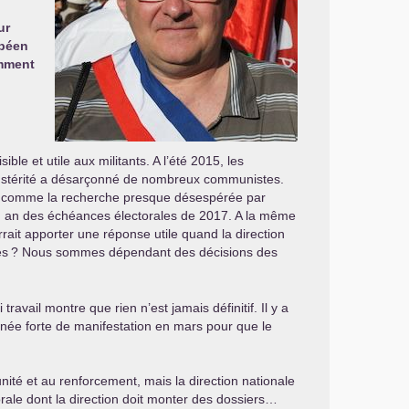
ur
opéen
omment
ble et utile aux militants. A l’été 2015, les
l’austérité a désarçonné de nombreux communistes.
6, comme la recherche presque désespérée par
d’un an des échéances électorales de 2017. A la même
ait apporter une réponse utile quand la direction
es
? Nous sommes dépendant des décisions des
vail montre que rien n’est jamais définitif. Il y a
ournée forte de manifestation en mars pour que le
unité et au renforcement, mais la direction nationale
rale dont la direction doit monter des dossiers…