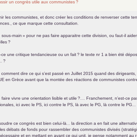
sir un congrès utile aux communistes
?
unir les communistes, et donc créer les conditions de renverser cette t
ances., ce que marque cette consultation.
 sous-main
» pour ne pas faire apparaitre cette division, ou faut-il ai
lles
?
st-ce une critique tendancieuse ou un fait
? le texte nr 1 a bien été dépo
..
?
. comment dire ce qui s’est passé en Juillet 2015 quand des dirigeants,
UE
en Grèce avant que la montée des réactions de communistes contre c
aire vivre une orientation lisible et utile
?.... Franchement, n’est-ce pa
onales, ici avec le
PS
, ici contre le
PS
, là avec le
PG
, là contre le
PG
..
udre ce congrès est bien celui-là... la direction a en fait une alternativ
e les débats de fonds pour rassembler des communistes divisés (straté
nécessaire et en mettant en avant ce qui unit, je pense notamment au r