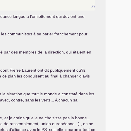
^
endance longue à l’émiettement qui devient une
der les communistes à se parler franchement pour
sé par des membres de la direction, qui étaient en
 dont Pierre Laurent ont dit publiquement qu’ils
e plan les conduisent au final à changer d’avis
s la situation que tout le monde a constaté dans les
. avec, contre, sans les verts... A chacun sa
e, et je crains qu’elle ne choisisse pas la bonne...
gie de rassemblement, union européenne...) , en se
efus d’alliance avec le
PS
, soit elle «
purge
» tout ce