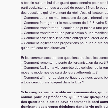
a besoin aujourd’hui d’un grand questionnaire pour éta
parti socialiste, et nous a coupé du peuple
! Non, le peup
des questions qui lui viennent du réel, c’est lui l’acteur.
–
Comment sortir les manifestations du cycle infernal pr
–
Comment faire grandir le mouvement de 1 à 3, voire 5 
–
Comment transformer un soutien de principe à une part
–
Comment transformer une participation à une manifestatio
–
Comment tisser des liens entre entreprises, créer de la
–
Comment légitimer nos propositions pour une autre polit
qu’on refusera ses directives
?
Et les communistes ont des questions précises les conce
–
Comment remonter la pente de l’organisation du parti
?
–
Comment faciliter la vie concrète des cellules, de la re
moyens modernes de suivi de leurs adhérents…
?
–
Comment affirmer au plan politique que nous avons bes
à tous ceux qui s’engagent dans la lutte
?
Si le congrès veut être utile aux communistes, qu’il
comme pour les précédents. Qu’il prenne quelques qu
des questions, c’est de savoir comment le parti co
dominant, ses propres décisions dans la vie politiqu