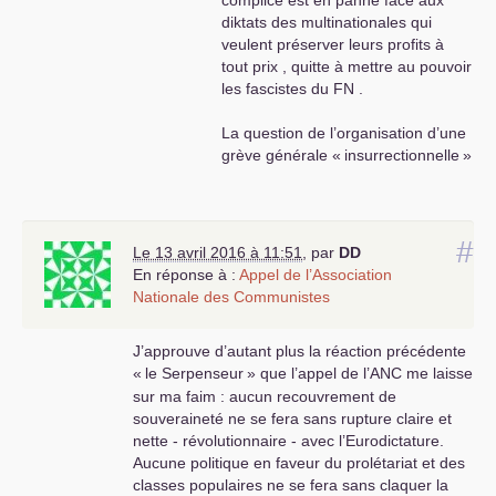
complice est en panne face aux
diktats des multinationales qui
veulent préserver leurs profits à
tout prix , quitte à mettre au pouvoir
les fascistes du
FN
.
La question de l’organisation d’une
grève générale «
insurrectionnelle
»
est posée pour changer la société
avec la participation du maximum
de salariès , de petits et moyens
#
patrons-commerçants-artisans-
Le 13 avril 2016 à 11:51
,
par
DD
professions libérales . Se
En réponse à :
Appel de l’Association
débarrasser de l’ élite corrompue
Nationale des Communistes
au pouvoir qui mène le pays à la
ruine est aussi un objectif immédiat
J’approuve d’autant plus la réaction précédente
et absolument nécessaire .
«
le Serpenseur
» que l’appel de l’
ANC
me laisse
Redonner le pouvoir de décider aux
sur ma faim : aucun recouvrement de
citoyens dans un projet
souveraineté ne se fera sans rupture claire et
«
horizontal
» et coopératif entre les
nette - révolutionnaire - avec l’Eurodictature.
entreprises publiques et privées est
Aucune politique en faveur du prolétariat et des
la seule solution pour redémarrer
classes populaires ne se fera sans claquer la
l’économie au profit de tous à l’abri