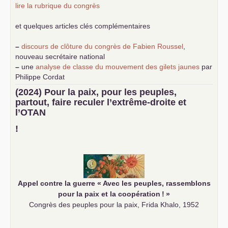
lire la rubrique du congrès
et quelques articles clés complémentaires
–
discours de clôture du congrès de Fabien Roussel
,
nouveau secrétaire national
–
une
analyse de classe du mouvement des gilets jaunes
par
Philippe Cordat
–
un texte de Jean-Claude Delaunay
le marxisme est la
(2024) Pour la paix, pour les peuples,
science sociale de notre temps
partout, faire reculer l’extrême-droite et
–
un appel
proposé aux partis communistes et ouvrier
l’
OTAN
d’Europe
–
demandez
le numéro 10 de la revue Unir les Communistes
!
–
les
cinq chantiers pour contribuer au débat sur le projet
communiste
Appel contre la guerre «
Avec les peuples, rassemblons
pour la paix et la coopération
!
»
Congrès des peuples pour la paix, Frida Khalo, 1952