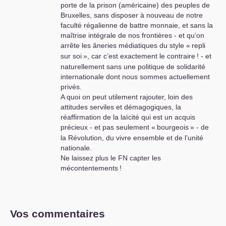
porte de la prison (américaine) des peuples de
de toutes les formes d’oligarchie
Bruxelles, sans disposer à nouveau de notre
exploiteuse .
faculté régalienne de battre monnaie, et sans la
maîtrise intégrale de nos frontières - et qu’on
Le prochain congrès du
PCF
doit
arrête les âneries médiatiques du style «
repli
réaffirmer son option
sur soi
», car c’est exactement le contraire
! - et
révolutionnaire , je dirai même
naturellement sans une politique de solidarité
léniniste et guévariste , se donner
internationale dont nous sommes actuellement
une ligne programmatique et
privés.
stratégique qui corresponde à la
A quoi on peut utilement rajouter, loin des
situation des habitants du pays . On
attitudes serviles et démagogiques, la
ne peut laisser le
FN
engranger les
réaffirmation de la laïcité qui est un acquis
mécontentements comme cela s’est
précieux - et pas seulement «
bourgeois
» - de
fait dans les années 30 avec
la Révolution, du vivre ensemble et de l’unité
comme corollaire une guerre civile
nationale.
désastreuse et sanguinaire .
Ne laissez plus le
FN
capter les
Mobiliser le peuple contre le
mécontentements
!
capitalisme pour le supprimer et
construire une autre société plus
humaine , égalitaire et fraternelle
e
reste un objectif majeur en ce 21
siècle .
Vos commentaires