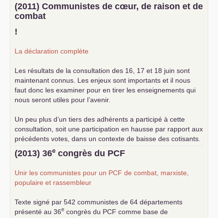
(2011) Communistes de cœur, de raison et de
combat
!
La déclaration complète
Les résultats de la consultation des 16, 17 et 18 juin sont
maintenant connus. Les enjeux sont importants et il nous
faut donc les examiner pour en tirer les enseignements qui
nous seront utiles pour l’avenir.
Un peu plus d’un tiers des adhérents a participé à cette
consultation, soit une participation en hausse par rapport aux
précédents votes, dans un contexte de baisse des cotisants.
... lire la suite
e
(2013) 36
congrès du
PCF
Unir les communistes pour un
PCF
de combat, marxiste,
populaire et rassembleur
Texte signé par 542 communistes de 64 départements
e
présenté au 36
congrès du
PCF
comme base de