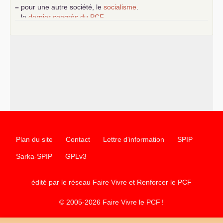
–
pour une autre société, le
socialisme
.
–
le
dernier congrès du
PCF
e
–
contribution de jeunes communistes au 39
congrès :
Six
chantiers pour affirmer l’ambition révolutionnaire du
PCF
–
un texte de Jean-Claude Delaunay
le marxisme est la
science sociale de notre temps
–
un appel
proposé aux partis communistes et ouvrier
d’Europe
–
les
cinq chantiers pour contribuer au débat sur le projet
communiste
Plan du site
Contact
Lettre d'information
SPIP
Sarka-SPIP
GPLv3
édité par le réseau Faire Vivre et Renforcer le
PCF
© 2005-2026 Faire Vivre le
PCF
!