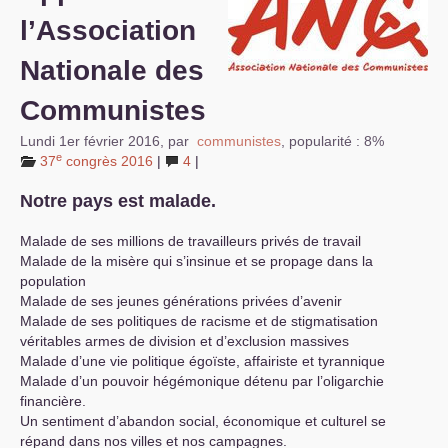
l’Association
S’organiser
Nationale des
Comprendre...
Communistes
Vie du site
Lundi 1er février 2016
,
par
communistes
,
popularité : 8%
e
37
congrès 2016
|
4
|
Notre pays est malade.
Malade de ses millions de travailleurs privés de travail
Malade de la misère qui s’insinue et se propage dans la
population
Malade de ses jeunes générations privées d’avenir
Malade de ses politiques de racisme et de stigmatisation
véritables armes de division et d’exclusion massives
Malade d’une vie politique égoïste, affairiste et tyrannique
Malade d’un pouvoir hégémonique détenu par l’oligarchie
financière.
Un sentiment d’abandon social, économique et culturel se
répand dans nos villes et nos campagnes.