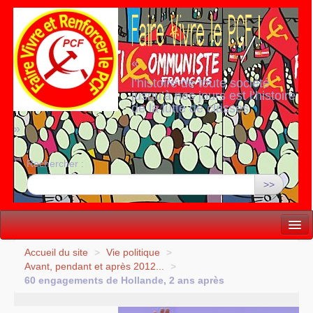
«
l’histoire de toute société
jusqu’à nos jours est l’histoire
de la lutte de classes
»
Rechercher :
>>
Vie politique
Accueil du site
>
Vie politique
>
Avant, pendant et après 2012...
>
Lutter, Unir...
60 engagements de Hollande, 2 ans après
Internationale