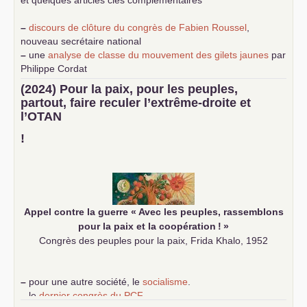
–
discours de clôture du congrès de Fabien Roussel
,
nouveau secrétaire national
–
une
analyse de classe du mouvement des gilets jaunes
par
Philippe Cordat
–
un texte de Jean-Claude Delaunay
le marxisme est la
(2024) Pour la paix, pour les peuples,
science sociale de notre temps
partout, faire reculer l’extrême-droite et
–
un appel
proposé aux partis communistes et ouvrier
l’
OTAN
d’Europe
–
demandez
le numéro 10 de la revue Unir les Communistes
!
–
les
cinq chantiers pour contribuer au débat sur le projet
communiste
Appel contre la guerre «
Avec les peuples, rassemblons
pour la paix et la coopération
!
»
Congrès des peuples pour la paix, Frida Khalo, 1952
–
pour une autre société, le
socialisme
.
–
le
dernier congrès du
PCF
e