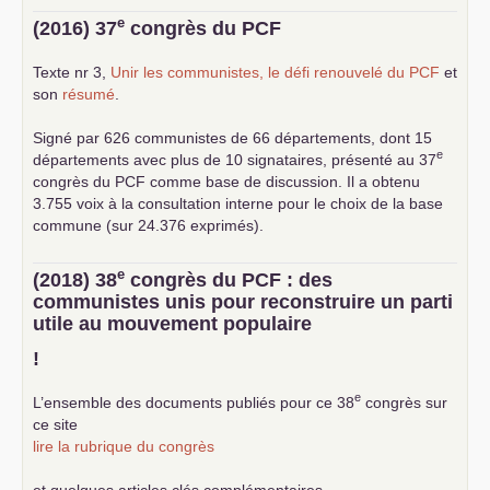
e
(2016) 37
congrès du
PCF
Texte nr 3,
Unir les communistes, le défi renouvelé du
PCF
et
son
résumé
.
Signé par 626 communistes de 66 départements, dont 15
e
départements avec plus de 10 signataires, présenté au 37
congrès du
PCF
comme base de discussion. Il a obtenu
3.755 voix à la consultation interne pour le choix de la base
commune (sur 24.376 exprimés).
e
(2018) 38
congrès du
PCF
: des
communistes unis pour reconstruire un parti
utile au mouvement populaire
!
e
L’ensemble des documents publiés pour ce 38
congrès sur
ce site
lire la rubrique du congrès
et quelques articles clés complémentaires