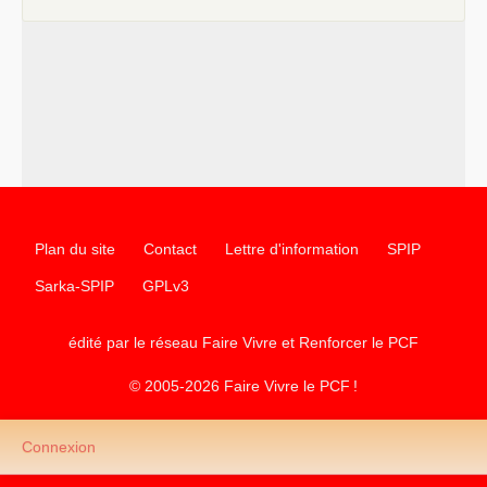
–
contribution de jeunes communistes au 39
congrès :
Six
chantiers pour affirmer l’ambition révolutionnaire du
PCF
–
un texte de Jean-Claude Delaunay
le marxisme est la
science sociale de notre temps
–
un appel
proposé aux partis communistes et ouvrier
d’Europe
–
les
cinq chantiers pour contribuer au débat sur le projet
communiste
Plan du site
Contact
Lettre d'information
SPIP
Sarka-SPIP
GPLv3
édité par le réseau Faire Vivre et Renforcer le
PCF
© 2005-2026 Faire Vivre le
PCF
!
Connexion