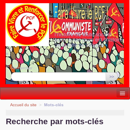
«
l’histoire de toute société
jusqu’à nos jours est l’histoire
de la lutte de classes
»
Rechercher :
>>
Vie politique
Accueil du site
>
Mots-clés
Lutter, Unir...
Recherche par mots-clés
Internationale