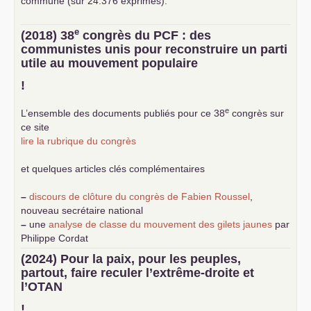
commune (sur 24.376 exprimés).
e
(2018) 38
congrès du
PCF
: des
communistes unis pour reconstruire un parti
utile au mouvement populaire
!
e
L’ensemble des documents publiés pour ce 38
congrès sur
ce site
lire la rubrique du congrès
et quelques articles clés complémentaires
–
discours de clôture du congrès de Fabien Roussel
,
nouveau secrétaire national
–
une
analyse de classe du mouvement des gilets jaunes
par
Philippe Cordat
–
un texte de Jean-Claude Delaunay
le marxisme est la
(2024) Pour la paix, pour les peuples,
science sociale de notre temps
partout, faire reculer l’extrême-droite et
–
un appel
proposé aux partis communistes et ouvrier
l’
OTAN
d’Europe
–
demandez
le numéro 10 de la revue Unir les Communistes
!