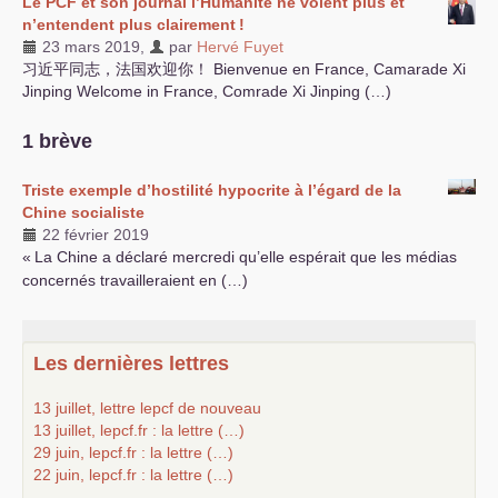
Le
PCF
et son journal l’Humanité ne voient plus et
n’entendent plus clairement
!
23 mars 2019
,
par
Hervé Fuyet
习近平同志，法国欢迎你！ Bienvenue en France, Camarade Xi
Jinping Welcome in France, Comrade Xi Jinping (…)
1 brève
Triste exemple d’hostilité hypocrite à l’égard de la
Chine socialiste
22 février 2019
«
La Chine a déclaré mercredi qu’elle espérait que les médias
concernés travailleraient en (…)
Les dernières lettres
13 juillet, lettre lepcf de nouveau
13 juillet, lepcf.fr : la lettre (…)
29 juin, lepcf.fr : la lettre (…)
22 juin, lepcf.fr : la lettre (…)