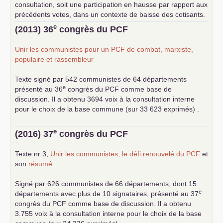
consultation, soit une participation en hausse par rapport aux
précédents votes, dans un contexte de baisse des cotisants.
... lire la suite
e
(2013) 36
congrès du
PCF
Unir les communistes pour un
PCF
de combat, marxiste,
populaire et rassembleur
Texte signé par 542 communistes de 64 départements
e
présenté au 36
congrès du
PCF
comme base de
discussion. Il a obtenu 3694 voix à la consultation interne
pour le choix de la base commune (sur 33 623 exprimés) .
e
(2016) 37
congrès du
PCF
Texte nr 3,
Unir les communistes, le défi renouvelé du
PCF
et
son
résumé
.
Signé par 626 communistes de 66 départements, dont 15
e
départements avec plus de 10 signataires, présenté au 37
congrès du
PCF
comme base de discussion. Il a obtenu
3.755 voix à la consultation interne pour le choix de la base