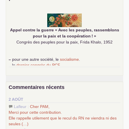
–
les
cinq chantiers pour contribuer au débat sur le projet
communiste
Appel contre la guerre «
Avec les peuples, rassemblons
pour la paix et la coopération
!
»
Congrès des peuples pour la paix, Frida Khalo, 1952
–
pour une autre société, le
socialisme
.
–
le
dernier congrès du
PCF
e
–
contribution de jeunes communistes au 39
congrès :
Six
chantiers pour affirmer l’ambition révolutionnaire du
PCF
–
un texte de Jean-Claude Delaunay
le marxisme est la
Commentaires récents
science sociale de notre temps
–
un appel
proposé aux partis communistes et ouvrier
2 AOÛT
d’Europe
–
les
cinq chantiers pour contribuer au débat sur le projet
Lafleur :
Cher
PAM
,
communiste
Merci pour cette contribution.
Elle rappelle utilement que le recul du
RN
ne viendra ni des
seules (…)