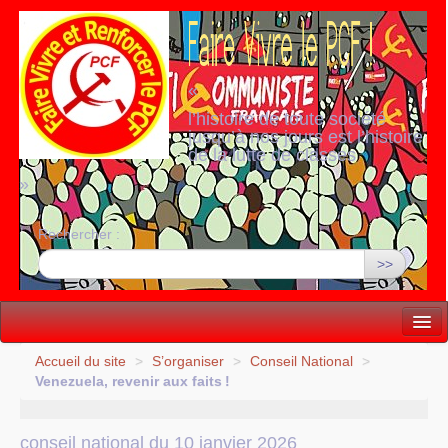
«
l’histoire de toute société
jusqu’à nos jours est l’histoire
de la lutte de classes
»
Rechercher :
>>
Vie politique
Accueil du site
>
S’organiser
>
Conseil National
>
Venezuela, revenir aux faits
!
Lutter, Unir...
Internationale
conseil national du 10 janvier 2026