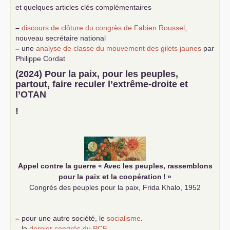
et quelques articles clés complémentaires
–
discours de clôture du congrès de Fabien Roussel
,
nouveau secrétaire national
–
une
analyse de classe du mouvement des gilets jaunes
par
Philippe Cordat
–
un texte de Jean-Claude Delaunay
le marxisme est la
(2024) Pour la paix, pour les peuples,
science sociale de notre temps
partout, faire reculer l’extrême-droite et
–
un appel
proposé aux partis communistes et ouvrier
l’
OTAN
d’Europe
–
demandez
le numéro 10 de la revue Unir les Communistes
!
–
les
cinq chantiers pour contribuer au débat sur le projet
communiste
Appel contre la guerre «
Avec les peuples, rassemblons
pour la paix et la coopération
!
»
Congrès des peuples pour la paix, Frida Khalo, 1952
–
pour une autre société, le
socialisme
.
–
le
dernier congrès du
PCF