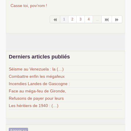
Casse toi, pov’rom
!
1
2
3
4
...
Derniers articles publiés
Séisme au Venezuela : la (…)
Combattre enfin les mégafeux
Incendies Landes de Gascogne :
Face au méga-feu de Gironde,
Refusons de payer pour leurs
Les héritiers de 1940 : (…)
Annonces