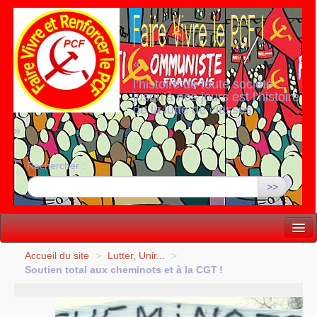
«
l’histoire de toute société
jusqu’à nos jours est l’histoire
de la lutte de classes
»
Rechercher :
>>
Vie politique
Accueil du site
>
Lutter, Unir...
>
Soutien total aux cheminots et à la
CGT
!
Lutter, Unir...
Internationale