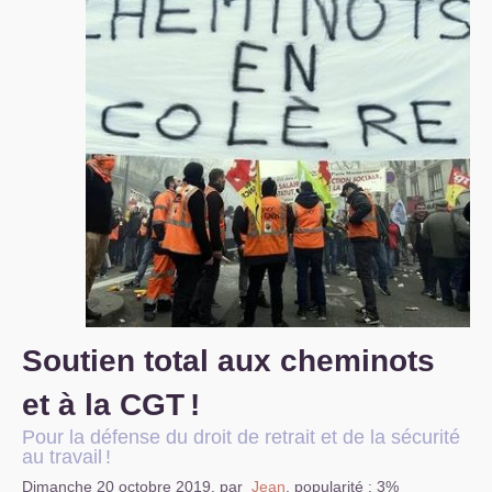
S’organiser
Comprendre...
Vie du site
Soutien total aux cheminots
et à la
CGT
!
Pour la défense du droit de retrait et de la sécurité
au travail
!
Dimanche 20 octobre 2019
,
par
Jean
,
popularité : 3%