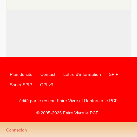
e
–
contribution de jeunes communistes au 39
congrès :
Six
chantiers pour affirmer l’ambition révolutionnaire du
PCF
–
un texte de Jean-Claude Delaunay
le marxisme est la
science sociale de notre temps
–
un appel
proposé aux partis communistes et ouvrier
d’Europe
–
les
cinq chantiers pour contribuer au débat sur le projet
communiste
Plan du site
Contact
Lettre d'information
SPIP
Sarka-SPIP
GPLv3
édité par le réseau Faire Vivre et Renforcer le
PCF
© 2005-2026 Faire Vivre le
PCF
!
Connexion