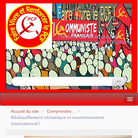
«
l’histoire de toute société
jusqu’à nos jours est l’histoire
de la lutte de classes
»
Rechercher :
>>
Vie politique
Accueil du site
>
Comprendre...
>
Réchauffement climatique et environnement
Lutter, Unir...
international
!
Internationale