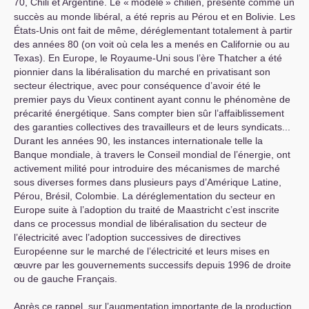
70, Chili et Argentine. Le «
modèle
» chilien, présenté comme un
succès au monde libéral, a été repris au Pérou et en Bolivie. Les
États-Unis ont fait de même, déréglementant totalement à partir
des années 80 (on voit où cela les a menés en Californie ou au
Texas). En Europe, le Royaume-Uni sous l’ère Thatcher a été
pionnier dans la libéralisation du marché en privatisant son
secteur électrique, avec pour conséquence d’avoir été le
premier pays du Vieux continent ayant connu le phénomène de
précarité énergétique. Sans compter bien sûr l’affaiblissement
des garanties collectives des travailleurs et de leurs syndicats...
Durant les années 90, les instances internationale telle la
Banque mondiale, à travers le Conseil mondial de l’énergie, ont
activement milité pour introduire des mécanismes de marché
sous diverses formes dans plusieurs pays d’Amérique Latine,
Pérou, Brésil, Colombie. La déréglementation du secteur en
Europe suite à l’adoption du traité de Maastricht c’est inscrite
dans ce processus mondial de libéralisation du secteur de
l’électricité avec l’adoption successives de directives
Européenne sur le marché de l’électricité et leurs mises en
œuvre par les gouvernements successifs depuis 1996 de droite
ou de gauche Français.
Après ce rappel, sur l’augmentation importante de la production