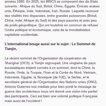
années 1980. En 2025, les
BRICS
se composent des dix États
suivants : Afrique du Sud, Brésil, Chine, Égypte, Émirats arabes
unis, Éthiopie, Inde, Indonésie, Iran, Russie. Laquelle recouvre
des réalités très disparates, entre grandes puissances (Brésil,
Chine, Inde, Afrique du Sud) et des pays pauvres et avec peu
de poids géopolitique. Qui ont toutefois en commun de refuser
l’ordre politique et économique, celui de la mondialisation
capitaliste occidentale.
L’international bouge aussi sur le sujet : Le Sommet de
Tianjin,
Le récent sommet de l’Organisation de coopération de
Shanghaï (
OCS
), à Tianjin regroupait,
Une vingtaine de pays
eurasiatiques étaient conviés à ce sommet, dont la Chine, la
Russie, l’Inde, la Turquie, l’Iran et la Corée du Nord, Vietnam,
Indonésie, Egypte, la Slovaquie (de l’
UE
), la Serbie, et le
secrétaire général de l’Organisation des Nations unies (
ONU
),
Antonio Guterres nos médiats pour bien porté le message de
guerre des occidentaux nous ont donné une vision très partiel
des participants. Ceci est bien une volonté politique Française
mais aussi de l’occident
!