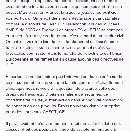
enjeu politique, trop souvent même politicien dans le monde
évidement on le voie avec les confits qui sont souvent lié à son
accès. Mais aussi en France, la Gauche joue ce jeu politicien
voir politicard. On le voit dans leurs déclarations caricaturales
comme le discours de Jean Luc Mélenchon lors des journées
AMFIS
de 2025 en Drome. Les autres
PS
ou
EELV
ne sont pas
en restent à leurs yeux l’important c’est la sorti du nucléaire civil.
On est loin voir très loin du droit fondamental de l’accès pour
tous à l’électricité sur la planète. C’est pour cela qu’ils sont
favorables pour rester dans le marché de l’électricité de l’Union
Européenne et ne remettant en cause aucune des directives de
l’
UE
.
Et surtout ils ne souhaitent pas l’intervention des salariés sur le
sujet, comment ne pas voir que la lutte contre le réchauffement
climatique nous renvoie à la question du travail, à celle des
droits des travailleur. Droits en matière de sécurités, de
conditions de travail, d’intervention dans le choix de production,
de conception des produits. Droits nouveaux dans l’entreprise
pour des nouveaux
CHSCT
,
CE
.
Il parait évident qu’environnement, droit des salariés, lutte des
classes, droit des peuples et choix de société ne font qu’un.