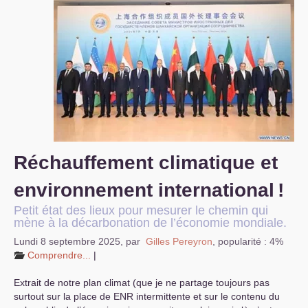
S’organiser
Comprendre...
Vie du site
Réchauffement climatique et
environnement international
!
Petit état des lieux pour mesurer le chemin qui
mène à la décarbonation de l’économie mondiale.
Lundi 8 septembre 2025
,
par
Gilles Pereyron
,
popularité : 4%
Comprendre...
|
Extrait de notre plan climat (que je ne partage toujours pas
surtout sur la place de
ENR
intermittente et sur le contenu du