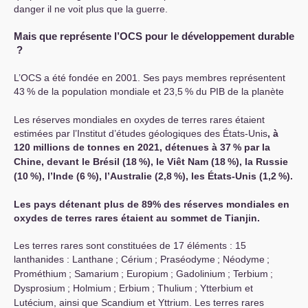
danger il ne voit plus que la guerre.
Mais que représente l’
OCS
pour le développement durable
?
L’
OCS
a été fondée en 2001. Ses pays membres représentent
43
% de la population mondiale et 23,5
% du
PIB
de la planète
Les réserves mondiales en oxydes de terres rares étaient
estimées par l’Institut d’études géologiques des États-Unis
, à
120 millions de tonnes en 2021, détenues à 37
% par la
Chine, devant le Brésil (18
%), le Viêt Nam (18
%), la Russie
(10
%), l’Inde (6
%), l’Australie (2,8
%), les États-Unis (1,2
%).
Les pays détenant plus de 89% des réserves mondiales en
oxydes de terres rares étaient au sommet de Tianjin.
Les terres rares sont constituées de 17 éléments : 15
lanthanides : Lanthane
; Cérium
; Praséodyme
; Néodyme
;
Prométhium
; Samarium
; Europium
; Gadolinium
; Terbium
;
Dysprosium
; Holmium
; Erbium
; Thulium
; Ytterbium et
Lutécium, ainsi que Scandium et Yttrium. Les terres rares