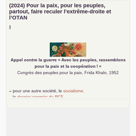
–
un texte de Jean-Claude Delaunay
le marxisme est la
(2024) Pour la paix, pour les peuples,
science sociale de notre temps
partout, faire reculer l’extrême-droite et
–
un appel
proposé aux partis communistes et ouvrier
l’
OTAN
d’Europe
–
demandez
le numéro 10 de la revue Unir les Communistes
!
–
les
cinq chantiers pour contribuer au débat sur le projet
communiste
Appel contre la guerre «
Avec les peuples, rassemblons
pour la paix et la coopération
!
»
Congrès des peuples pour la paix, Frida Khalo, 1952
–
pour une autre société, le
socialisme
.
–
le
dernier congrès du
PCF
e
–
contribution de jeunes communistes au 39
congrès :
Six
chantiers pour affirmer l’ambition révolutionnaire du
PCF
–
un texte de Jean-Claude Delaunay
le marxisme est la
science sociale de notre temps
–
un appel
proposé aux partis communistes et ouvrier
d’Europe