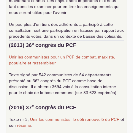
maintenant connus. Les enjeux sont importants et il nous
faut donc les examiner pour en tirer les enseignements qui
nous seront utiles pour l’avenir.
Un peu plus d’un tiers des adhérents a participé à cette
consultation, soit une participation en hausse par rapport aux
précédents votes, dans un contexte de baisse des cotisants.
... lire la suite
e
(2013) 36
congrès du
PCF
Unir les communistes pour un
PCF
de combat, marxiste,
populaire et rassembleur
Texte signé par 542 communistes de 64 départements
e
présenté au 36
congrès du
PCF
comme base de
discussion. Il a obtenu 3694 voix à la consultation interne
pour le choix de la base commune (sur 33 623 exprimés) .
e
(2016) 37
congrès du
PCF
Texte nr 3,
Unir les communistes, le défi renouvelé du
PCF
et
son
résumé
.