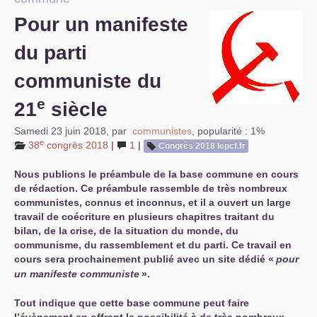
S’organiser
Pour un manifeste
Comprendre...
du parti
Vie du site
communiste du
e
21
siècle
Samedi 23 juin 2018
,
par
communistes
,
popularité : 1%
e
38
congrès 2018
|
1
|
Congrès 2018 lepcf.fr
Nous publions le préambule de la base commune en cours
de rédaction. Ce préambule rassemble de très nombreux
communistes, connus et inconnus, et il a ouvert un large
travail de coécriture en plusieurs chapitres traitant du
bilan, de la crise, de la situation du monde, du
communisme, du rassemblement et du parti. Ce travail en
cours sera prochainement publié avec un site dédié «
pour
un manifeste communiste
».
Tout indique que cette base commune peut faire