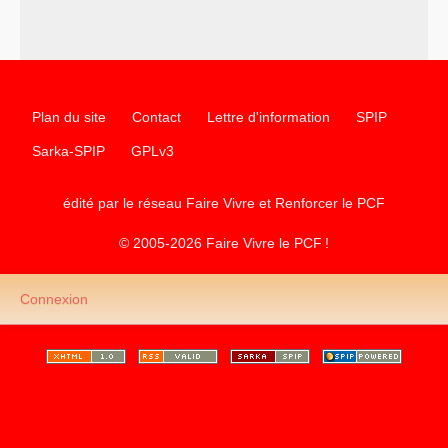
–
les
cinq chantiers pour contribuer au débat sur le projet
communiste
Plan du site
Contact
Lettre d'information
SPIP
Sarka-SPIP
GPLv3
édité par le réseau Faire Vivre et Renforcer le
PCF
© 2005-2026 Faire Vivre le
PCF
!
Connexion