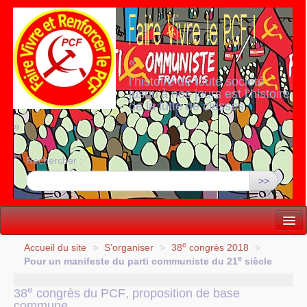
«
l’histoire de toute société
jusqu’à nos jours est l’histoire
de la lutte de classes
»
Rechercher :
>>
Vie politique
e
Accueil du site
>
S’organiser
>
38
congrès 2018
>
e
Pour un manifeste du parti communiste du 21
siècle
Lutter, Unir...
e
38
congrès du
PCF
, proposition de base
Internationale
commune