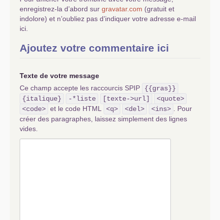
J’ai également écrit des "Droits de la personne"
enregistrez-la d’abord sur
gravatar.com
(gratuit et
pour remplacer les droits de l’homme (et
indolore) et n’oubliez pas d’indiquer votre adresse e-mail
quelques autres textes). Mon texte est
ici.
beaucoup plus court et surtout beaucoup plus
simple et clair. Voir sur YouTube
Ajoutez votre commentaire ici
@Linnocencedexister
Texte de votre message
Ce champ accepte les raccourcis SPIP
{{gras}}
{italique}
-*liste
[texte->url]
<quote>
et le code HTML
. Pour
<code>
<q>
<del>
<ins>
créer des paragraphes, laissez simplement des lignes
vides.