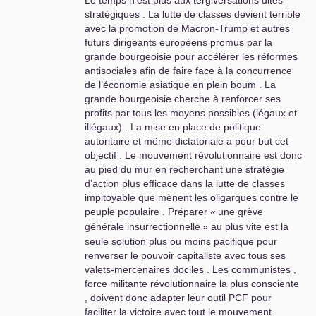
Le temps n’est plus aux tergiversations dites
stratégiques . La lutte de classes devient terrible
avec la promotion de Macron-Trump et autres
futurs dirigeants européens promus par la
grande bourgeoisie pour accélérer les réformes
antisociales afin de faire face à la concurrence
de l’économie asiatique en plein boum . La
grande bourgeoisie cherche à renforcer ses
profits par tous les moyens possibles (légaux et
illégaux) . La mise en place de politique
autoritaire et même dictatoriale a pour but cet
objectif . Le mouvement révolutionnaire est donc
au pied du mur en recherchant une stratégie
d’action plus efficace dans la lutte de classes
impitoyable que mènent les oligarques contre le
peuple populaire . Préparer «
une grève
générale insurrectionnelle
» au plus vite est la
seule solution plus ou moins pacifique pour
renverser le pouvoir capitaliste avec tous ses
valets-mercenaires dociles . Les communistes ,
force militante révolutionnaire la plus consciente
, doivent donc adapter leur outil
PCF
pour
faciliter la victoire avec tout le mouvement