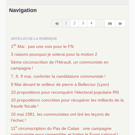
Navigation
1
2
3
4
...
ARTICLES DE LA RUBRIQUE
er
1
Mai : pas une voix pour le
FN
3 raisons pourquoi je voterai pour la motion 2
5éme circonscrition de l’Hérault, un communiste en
campagne
!
7, 8, 9 mai, conforter la candidature communiste
!
9 Mai devant le veilleur de pierre à Bellecour (Lyon)
10 propositions pour reconquérir l’électoral populaire
RN
10 propositions concrètes pour récupérer les milliards de la
fraude fiscale
!
10 mai 1981, les communistes ont tiré les leçons de
l’échec
!
e
11
circonscription du Pas de Calais : une campagne
communiste pour rassembler et battre le Front national
!