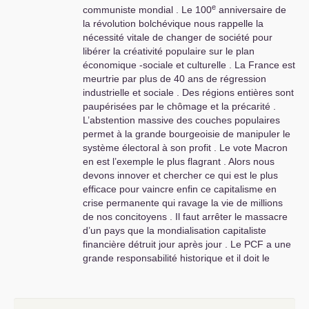
e
communiste mondial . Le 100
anniversaire de
la révolution bolchévique nous rappelle la
nécessité vitale de changer de société pour
libérer la créativité populaire sur le plan
économique -sociale et culturelle . La France est
meurtrie par plus de 40 ans de régression
industrielle et sociale . Des régions entières sont
paupérisées par le chômage et la précarité .
L’abstention massive des couches populaires
permet à la grande bourgeoisie de manipuler le
système électoral à son profit . Le vote Macron
en est l’exemple le plus flagrant . Alors nous
devons innover et chercher ce qui est le plus
efficace pour vaincre enfin ce capitalisme en
crise permanente qui ravage la vie de millions
de nos concitoyens . Il faut arrêter le massacre
d’un pays que la mondialisation capitaliste
financière détruit jour après jour . Le
PCF
a une
grande responsabilité historique et il doit le
démontrer dans l’action idéologique et pratique ,
c’est notre devoir de militant après tant d’échecs
au cours de ces 40 dernières années .