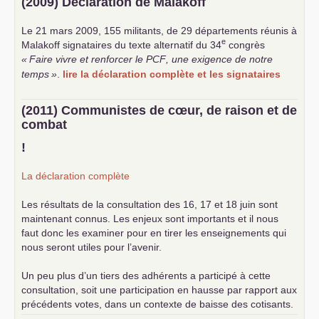
(2009) Déclaration de Malakoff
Le 21 mars 2009, 155 militants, de 29 départements réunis à
e
Malakoff signataires du texte alternatif du 34
congrès
«
Faire vivre et renforcer le
PCF
, une exigence de notre
temps
»
.
lire la déclaration complète et les signataires
(2011) Communistes de cœur, de raison et de
combat
!
La déclaration complète
Les résultats de la consultation des 16, 17 et 18 juin sont
maintenant connus. Les enjeux sont importants et il nous
faut donc les examiner pour en tirer les enseignements qui
nous seront utiles pour l’avenir.
Un peu plus d’un tiers des adhérents a participé à cette
consultation, soit une participation en hausse par rapport aux
précédents votes, dans un contexte de baisse des cotisants.
... lire la suite