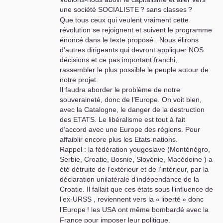
une société
SOCIALISTE
? sans classes
?
Que tous ceux qui veulent vraiment cette
révolution se rejoignent et suivent le programme
énoncé dans le texte proposé . Nous élirons
d’autres dirigeants qui devront appliquer
NOS
décisions et ce pas important franchi,
rassembler le plus possible le peuple autour de
notre projet.
Il faudra aborder le problème de notre
souveraineté, donc de l’Europe. On voit bien,
avec la Catalogne, le danger de la destruction
des
ETATS
. Le libéralisme est tout à fait
d’accord avec une Europe des régions. Pour
affaiblir encore plus les Etats-nations.
Rappel : la fédération yougoslave (Monténégro,
Serbie, Croatie, Bosnie, Slovénie, Macédoine ) a
été détruite de l’extérieur et de l’intérieur, par la
déclaration unilatérale d’indépendance de la
Croatie. Il fallait que ces états sous l’influence de
l’ex-
URSS
, reviennent vers la «
liberté
» donc
l’Europe
! les
USA
ont même bombardé avec la
France pour imposer leur politique.