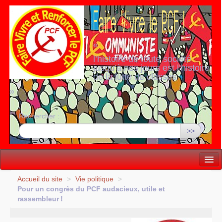
«
l’histoire de toute société
jusqu’à nos jours est l’histoire
de la lutte de classes
»
Rechercher :
>>
Vie politique
Accueil du site
>
Vie politique
>
Pour un congrès du
PCF
audacieux, utile et
Lutter, Unir...
rassembleur
!
Internationale