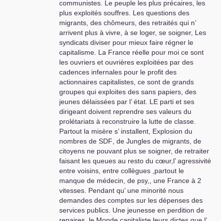
communistes. Le peuple les plus précaires, les
plus exploités souffres. Les questions des
migrants, des chômeurs, des retraités qui n’
arrivent plus à vivre, à se loger, se soigner, Les
syndicats diviser pour mieux faire régner le
capitalisme. La France réelle pour moi ce sont
les ouvriers et ouvrières exploitées par des
cadences infernales pour le profit des
actionnaires capitalistes, ce sont de grands
groupes qui exploites des sans papiers, des
jeunes délaissées par l’ état.
LE
parti et ses
dirigeant doivent reprendre ses valeurs du
prolétariats à reconstruire la lutte de classe.
Partout la misère s’ installent, Explosion du
nombres de
SDF
, de Jungles de migrants, de
citoyens ne pouvant plus se soigner, de retraiter
faisant les queues au resto du cœur,l’ agressivité
entre voisins, entre collègues ,partout le
manque de médecin, de psy,, une France à 2
vitesses. Pendant qu’ une minorité nous
demandes des comptes sur les dépenses des
services publics. Une jeunesse en perdition de
repaires, le Monde capitaliste leurs dictes que l’