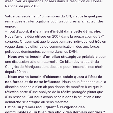
d’esquiver les questions posées dans la résolution du Conseil
National de juin 2017.
Validé par seulement 43 membres du
CN
, il appelle quelques
remarques et interrogations pour un congrès à la hauteur des
enjeux :
–
Tout d’abord,
il n’y a rien d’inédit dans cette démarche
.
e
Nous l’avions déjà utilisée en 2007 dans la préparation du 37
congrès. Chacun sait que le questionnaire individuel est très en
vogue dans les officines de communication liées aux forces
politiques dominantes, comme dans les
DRH
.
–
Nous avons besoin d’un bilan stratégique préalable
pour
une discussion utile et fraternelle. Ce bilan devrait partir du
Congrès de Martigues dont découle pour l’essentiel nos choix
depuis 20 ans.
–
Nous avons besoin d’éléments précis quant à l’état de
nos forces et de notre influence
. Nous nous étonnons que la
direction nationale n’en ait pas donné de manière à ce que la
réflexion parte d’une analyse de la réalité partagée plutôt que
d’un ressenti. Car nous avons besoin dans la situation d’une
démarche scientifique au sens marxiste.
Est ce un premier recul quant à l’exigence des
communistes d’un bilan des choix des derniers congrès
?