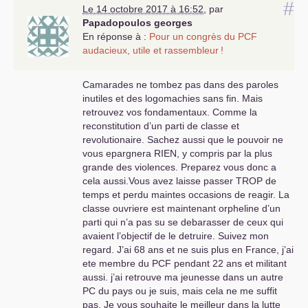
#
Le 14 octobre 2017 à 16:52
,
par
Papadopoulos georges
En réponse à :
Pour un congrès du
PCF
audacieux, utile et rassembleur
!
Camarades ne tombez pas dans des paroles
inutiles et des logomachies sans fin. Mais
retrouvez vos fondamentaux. Comme la
reconstitution d’un parti de classe et
revolutionaire. Sachez aussi que le pouvoir ne
vous epargnera
RIEN
, y compris par la plus
grande des violences. Preparez vous donc a
cela aussi.Vous avez laisse passer
TROP
de
temps et perdu maintes occasions de reagir. La
classe ouvriere est maintenant orpheline d’un
parti qui n’a pas su se debarasser de ceux qui
avaient l’objectif de le detruire. Suivez mon
regard. J’ai 68 ans et ne suis plus en France, j’ai
ete membre du
PCF
pendant 22 ans et militant
aussi. j’ai retrouve ma jeunesse dans un autre
PC
du pays ou je suis, mais cela ne me suffit
pas. Je vous souhaite le meilleur dans la lutte