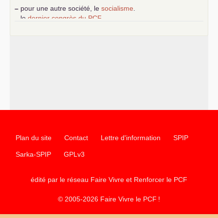
–
pour une autre société, le
socialisme
.
–
le
dernier congrès du
PCF
e
–
contribution de jeunes communistes au 39
congrès :
Six
chantiers pour affirmer l’ambition révolutionnaire du
PCF
–
un texte de Jean-Claude Delaunay
le marxisme est la
science sociale de notre temps
–
un appel
proposé aux partis communistes et ouvrier
d’Europe
–
les
cinq chantiers pour contribuer au débat sur le projet
communiste
Plan du site
Contact
Lettre d'information
SPIP
Sarka-SPIP
GPLv3
édité par le réseau Faire Vivre et Renforcer le
PCF
© 2005-2026 Faire Vivre le
PCF
!