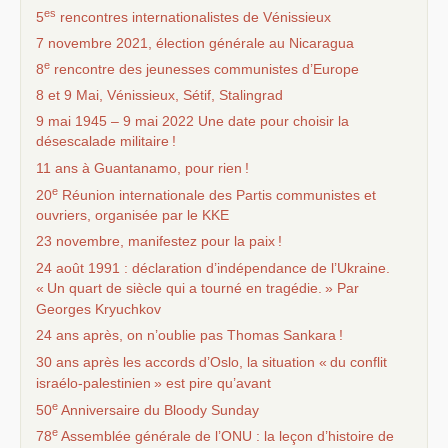
es
5
rencontres internationalistes de Vénissieux
7 novembre 2021, élection générale au Nicaragua
e
8
rencontre des jeunesses communistes d’Europe
8 et 9 Mai, Vénissieux, Sétif, Stalingrad
9 mai 1945 – 9 mai 2022 Une date pour choisir la
désescalade militaire
!
11 ans à Guantanamo, pour rien
!
e
20
Réunion internationale des Partis communistes et
ouvriers, organisée par le
KKE
23 novembre, manifestez pour la paix
!
24 août 1991 : déclaration d’indépendance de l’Ukraine.
«
Un quart de siècle qui a tourné en tragédie.
» Par
Georges Kryuchkov
24 ans après, on n’oublie pas Thomas Sankara
!
30 ans après les accords d’Oslo, la situation «
du conflit
israélo-palestinien
» est pire qu’avant
e
50
Anniversaire du Bloody Sunday
e
78
Assemblée générale de l’
ONU
: la leçon d’histoire de