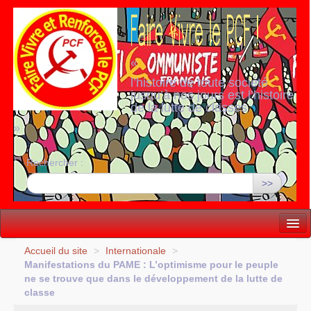
«
l’histoire de toute société
jusqu’à nos jours est l’histoire
de la lutte de classes
»
Rechercher :
>>
Vie politique
Accueil du site
>
Internationale
>
Manifestations du
PAME
: L’optimisme pour le peuple
Lutter, Unir...
ne se trouve que dans le développement de la lutte de
classe
Internationale