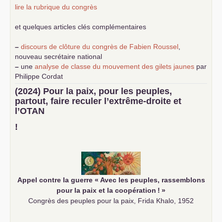
lire la rubrique du congrès
et quelques articles clés complémentaires
–
discours de clôture du congrès de Fabien Roussel
,
nouveau secrétaire national
–
une
analyse de classe du mouvement des gilets jaunes
par
Philippe Cordat
–
un texte de Jean-Claude Delaunay
le marxisme est la
(2024) Pour la paix, pour les peuples,
science sociale de notre temps
partout, faire reculer l’extrême-droite et
–
un appel
proposé aux partis communistes et ouvrier
l’
OTAN
d’Europe
–
demandez
le numéro 10 de la revue Unir les Communistes
!
–
les
cinq chantiers pour contribuer au débat sur le projet
communiste
Appel contre la guerre «
Avec les peuples, rassemblons
pour la paix et la coopération
!
»
Congrès des peuples pour la paix, Frida Khalo, 1952