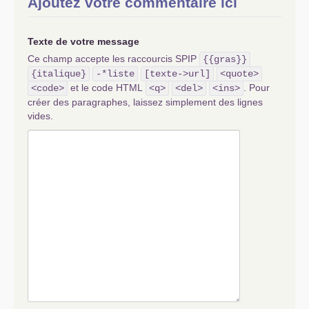
Ajoutez votre commentaire ici
Texte de votre message
Ce champ accepte les raccourcis SPIP
{{gras}}
{italique}
-*liste
[texte->url]
<quote>
et le code HTML
. Pour
<code>
<q>
<del>
<ins>
créer des paragraphes, laissez simplement des lignes
vides.