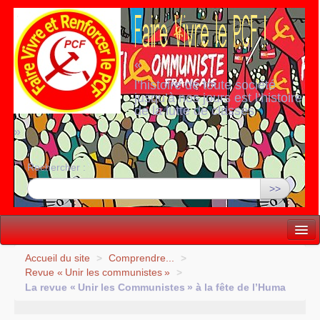
«
l’histoire de toute société
jusqu’à nos jours est l’histoire
de la lutte de classes
»
Rechercher :
>>
Vie politique
Accueil du site
>
Comprendre...
>
Revue «
Unir les communistes
»
>
Lutter, Unir...
La revue «
Unir les Communistes
» à la fête de l’Huma
Internationale