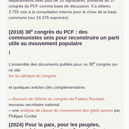
départements avec plus de 10 signataires, présenté au 37
congrès du
PCF
comme base de discussion. Il a obtenu
3.755 voix à la consultation interne pour le choix de la base
commune (sur 24.376 exprimés).
e
(2018) 38
congrès du
PCF
: des
communistes unis pour reconstruire un parti
utile au mouvement populaire
!
e
L’ensemble des documents publiés pour ce 38
congrès sur
ce site
lire la rubrique du congrès
et quelques articles clés complémentaires
–
discours de clôture du congrès de Fabien Roussel
,
nouveau secrétaire national
–
une
analyse de classe du mouvement des gilets jaunes
par
Philippe Cordat
–
un texte de Jean-Claude Delaunay
le marxisme est la
(2024) Pour la paix, pour les peuples,
science sociale de notre temps