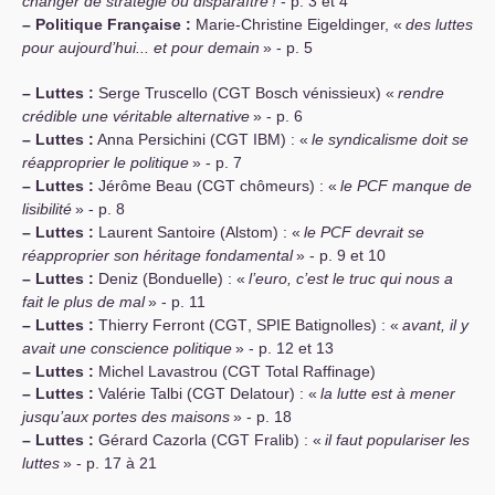
changer de stratégie ou disparaître
!
- p. 3 et 4
–
Politique Française :
Marie-Christine Eigeldinger, «
des luttes
pour aujourd’hui... et pour demain
» - p. 5
–
Luttes :
Serge Truscello (
CGT
Bosch vénissieux) «
rendre
crédible une véritable alternative
» - p. 6
–
Luttes :
Anna Persichini (
CGT
IBM
) : «
le syndicalisme doit se
réapproprier le politique
» - p. 7
–
Luttes :
Jérôme Beau (
CGT
chômeurs) : «
le
PCF
manque de
lisibilité
» - p. 8
–
Luttes :
Laurent Santoire (Alstom) : «
le
PCF
devrait se
réapproprier son héritage fondamental
» - p. 9 et 10
–
Luttes :
Deniz (Bonduelle) : «
l’euro, c’est le truc qui nous a
fait le plus de mal
» - p. 11
–
Luttes :
Thierry Ferront (
CGT
,
SPIE
Batignolles) : «
avant, il y
avait une conscience politique
» - p. 12 et 13
–
Luttes :
Michel Lavastrou (
CGT
Total Raffinage)
–
Luttes :
Valérie Talbi (
CGT
Delatour) : «
la lutte est à mener
jusqu’aux portes des maisons
» - p. 18
–
Luttes :
Gérard Cazorla (
CGT
Fralib) : «
il faut populariser les
luttes
» - p. 17 à 21