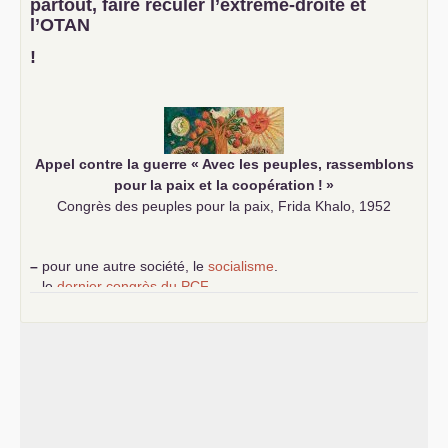
partout, faire reculer l’extrême-droite et
–
un appel
proposé aux partis communistes et ouvrier
l’
OTAN
d’Europe
–
demandez
le numéro 10 de la revue Unir les Communistes
!
–
les
cinq chantiers pour contribuer au débat sur le projet
communiste
Appel contre la guerre «
Avec les peuples, rassemblons
pour la paix et la coopération
!
»
Congrès des peuples pour la paix, Frida Khalo, 1952
–
pour une autre société, le
socialisme
.
–
le
dernier congrès du
PCF
e
–
contribution de jeunes communistes au 39
congrès :
Six
chantiers pour affirmer l’ambition révolutionnaire du
PCF
–
un texte de Jean-Claude Delaunay
le marxisme est la
science sociale de notre temps
–
un appel
proposé aux partis communistes et ouvrier
d’Europe
–
les
cinq chantiers pour contribuer au débat sur le projet
communiste