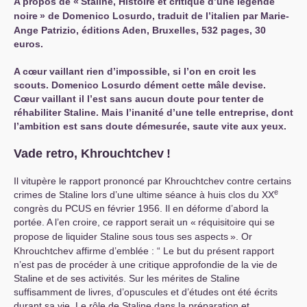
A propos de «
Staline, Histoire et critique d’une légende
noire
» de Domenico Losurdo, traduit de l’italien par Marie-
Ange Patrizio, éditions Aden, Bruxelles, 532 pages, 30
euros.
A cœur vaillant rien d’impossible, si l’on en croit les
scouts. Domenico Losurdo dément cette mâle devise.
Cœur vaillant il l’est sans aucun doute pour tenter de
réhabiliter Staline. Mais l’inanité d’une telle entreprise, dont
l’ambition est sans doute démesurée, saute vite aux yeux.
Vade retro, Khrouchtchev
!
Il vitupère le rapport prononcé par Khrouchtchev contre certains
e
crimes de Staline lors d’une ultime séance à huis clos du
XX
congrès du
PCUS
en février 1956. Il en déforme d’abord la
portée. A l’en croire, ce rapport serait un «
réquisitoire qui se
propose de liquider Staline sous tous ses aspects
». Or
Khrouchtchev affirme d’emblée : “ Le but du présent rapport
n’est pas de procéder à une critique approfondie de la vie de
Staline et de ses activités. Sur les mérites de Staline
suffisamment de livres, d’opuscules et d’études ont été écrits
durant sa vie. Le rôle de Staline dans la préparation et