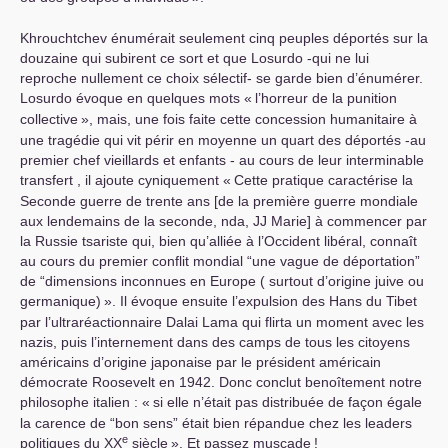
Khrouchtchev énumérait seulement cinq peuples déportés sur la
douzaine qui subirent ce sort et que Losurdo -qui ne lui
reproche nullement ce choix sélectif- se garde bien d’énumérer.
Losurdo évoque en quelques mots «
l’horreur de la punition
collective
», mais, une fois faite cette concession humanitaire à
une tragédie qui vit périr en moyenne un quart des déportés -au
premier chef vieillards et enfants - au cours de leur interminable
transfert , il ajoute cyniquement «
Cette pratique caractérise la
Seconde guerre de trente ans [de la première guerre mondiale
aux lendemains de la seconde, nda,
JJ
Marie] à commencer par
la Russie tsariste qui, bien qu’alliée à l’Occident libéral, connaît
au cours du premier conflit mondial “une vague de déportation”
de “dimensions inconnues en Europe ( surtout d’origine juive ou
germanique)
». Il évoque ensuite l’expulsion des Hans du Tibet
par l’ultraréactionnaire Dalai Lama qui flirta un moment avec les
nazis, puis l’internement dans des camps de tous les citoyens
américains d’origine japonaise par le président américain
démocrate Roosevelt en 1942. Donc conclut benoîtement notre
philosophe italien : «
si elle n’était pas distribuée de façon égale
la carence de “bon sens” était bien répandue chez les leaders
e
politiques du
XX
siècle
». Et passez muscade
!