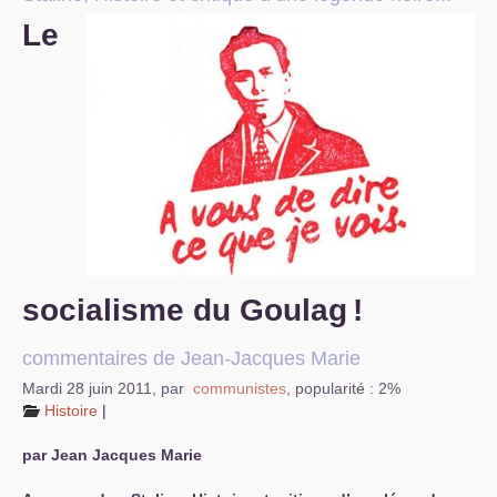
Le
S’organiser
Comprendre...
Vie du site
socialisme du Goulag
!
commentaires de Jean-Jacques Marie
Mardi 28 juin 2011
,
par
communistes
,
popularité : 2%
Histoire
|
par Jean Jacques Marie