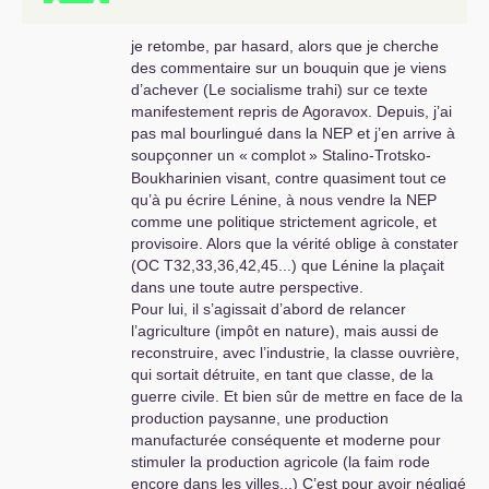
je retombe, par hasard, alors que je cherche
des commentaire sur un bouquin que je viens
d’achever (Le socialisme trahi) sur ce texte
manifestement repris de Agoravox. Depuis, j’ai
pas mal bourlingué dans la
NEP
et j’en arrive à
soupçonner un «
complot
» Stalino-Trotsko-
Boukharinien visant, contre quasiment tout ce
qu’à pu écrire Lénine, à nous vendre la
NEP
comme une politique strictement agricole, et
provisoire. Alors que la vérité oblige à constater
(
OC
T32,33,36,42,45...) que Lénine la plaçait
dans une toute autre perspective.
Pour lui, il s’agissait d’abord de relancer
l’agriculture (impôt en nature), mais aussi de
reconstruire, avec l’industrie, la classe ouvrière,
qui sortait détruite, en tant que classe, de la
guerre civile. Et bien sûr de mettre en face de la
production paysanne, une production
manufacturée conséquente et moderne pour
stimuler la production agricole (la faim rode
encore dans les villes...) C’est pour avoir négligé