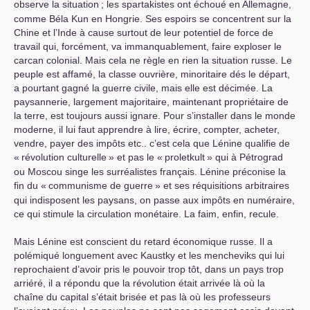
observe la situation
; les spartakistes ont échoué en Allemagne,
comme Béla Kun en Hongrie. Ses espoirs se concentrent sur la
Chine et l’Inde à cause surtout de leur potentiel de force de
travail qui, forcément, va immanquablement, faire exploser le
carcan colonial. Mais cela ne règle en rien la situation russe. Le
peuple est affamé, la classe ouvrière, minoritaire dés le départ,
a pourtant gagné la guerre civile, mais elle est décimée. La
paysannerie, largement majoritaire, maintenant propriétaire de
la terre, est toujours aussi ignare. Pour s’installer dans le monde
moderne, il lui faut apprendre à lire, écrire, compter, acheter,
vendre, payer des impôts etc.. c’est cela que Lénine qualifie de
«
révolution culturelle
» et pas le «
proletkult
» qui à Pétrograd
ou Moscou singe les surréalistes français. Lénine préconise la
fin du «
communisme de guerre
» et ses réquisitions arbitraires
qui indisposent les paysans, on passe aux impôts en numéraire,
ce qui stimule la circulation monétaire. La faim, enfin, recule.
Mais Lénine est conscient du retard économique russe. Il a
polémiqué longuement avec Kaustky et les mencheviks qui lui
reprochaient d’avoir pris le pouvoir trop tôt, dans un pays trop
arriéré, il a répondu que la révolution était arrivée là où la
chaîne du capital s’était brisée et pas là où les professeurs