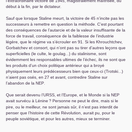
l’extraordinaire victoire de 1945, magistralement maîtrisée, du
début à la fin, par le dictateur.
Sauf que lorsque Staline meurt, la victoire de 45 n’incite pas les
successeurs à remettre en question la méthode. C’est pourtant
des conséquences de l’autarcie et de la valeur insuffisante de la
force de travail, conséquence de la faiblesse de l’industrie
légère, que le régime va s’écrouler en 91. Si les Khrouchtchev,
Gorbatchev et consort, qui n’ont pas su tirer d’autres leçons que
superficielles (le culte, le goulag...) du stalinisme, sont
évidemment les responsables ultimes de l’échec, ils ne sont que
les produits d’un choix politique antérieur qui a broyé
physiquement leurs prédécesseurs bien que ceux-ci (Trotski...)
n’aient pas osés, en 27 et avant, contredire Staline sur
l’abandon de la
NEP
.
Que serait devenu l’
URSS
, et l’Europe, et le Monde si la
NEP
avait survécu à Lénine
? Personne ne peut le dire, mais si le
pire, ou le meilleur, ne sont jamais sûr, il n’est pas interdit de
penser que l’histoire de cette Révolution, aurait pu, pour le
peuple soviétique, et pour les autres, mieux se terminer.