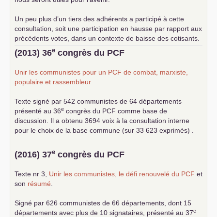
Un peu plus d’un tiers des adhérents a participé à cette
consultation, soit une participation en hausse par rapport aux
précédents votes, dans un contexte de baisse des cotisants.
... lire la suite
e
(2013) 36
congrès du
PCF
Unir les communistes pour un
PCF
de combat, marxiste,
populaire et rassembleur
Texte signé par 542 communistes de 64 départements
e
présenté au 36
congrès du
PCF
comme base de
discussion. Il a obtenu 3694 voix à la consultation interne
pour le choix de la base commune (sur 33 623 exprimés) .
e
(2016) 37
congrès du
PCF
Texte nr 3,
Unir les communistes, le défi renouvelé du
PCF
et
son
résumé
.
Signé par 626 communistes de 66 départements, dont 15
e
départements avec plus de 10 signataires, présenté au 37