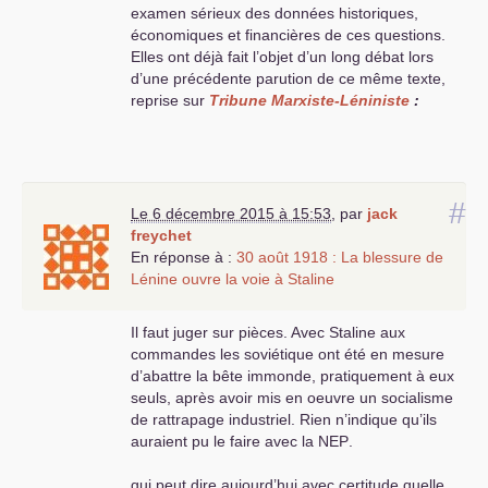
examen sérieux des données historiques,
économiques et financières de ces questions.
Elles ont déjà fait l’objet d’un long débat lors
d’une précédente parution de ce même texte,
reprise sur
Tribune Marxiste-Léniniste
:
https://tribunemlreypa.wordpress.com/2015/10/21/e
reponse-a-un-adepte-de-deng-xiaoping-et-
successeurs/
#
Le 6 décembre 2015 à 15:53
,
par
jack
D’autres éléments historiques ont été également
freychet
apportés au débat concernant cette époque,
En réponse à :
30 août 1918 : La blessure de
suite à la série télé pseudo-«
historique
»,
Lénine ouvre la voie à Staline
«
Apocalypse Staline
», et à la publication d’un
article d’Annie Lacroix-Riz sur Le Grand Soir :
Il faut juger sur pièces. Avec Staline aux
commandes les soviétique ont été en mesure
http://www.legrandsoir.info/la-question-
d’abattre la bête immonde, pratiquement à eux
prealable-des-sources-de-la-serie-apocalypse-
seuls, après avoir mis en oeuvre un socialisme
staline-sur-france-2.html
de rattrapage industriel. Rien n’indique qu’ils
auraient pu le faire avec la
NEP
.
https://tribunemlreypa.wordpress.com/2015/11/06/e
reponse-au-mensonge-mediatique/
qui peut dire aujourd’hui avec certitude quelle