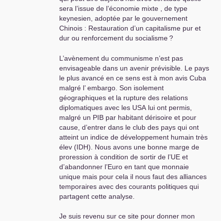
sera l’issue de l’économie mixte , de type
Il ne s’agit pas de faire une défense
keynesien, adoptée par le gouvernement
inconditionnelle de Staline, mais simplement de
Chinois : Restauration d’un capitalisme pur et
défendre l’héritage historique positif du
dur ou renforcement du socialisme
?
mouvement ouvrier, plutôt que d’agréer les
calomnies médiatiques anti-communistes.
L’avènement du communisme n’est pas
envisageable dans un avenir prévisible. Le pays
Luniterre
le plus avancé en ce sens est à mon avis Cuba
malgré l’ embargo. Son isolement
géographiques et la rupture des relations
diplomatiques avec les
USA
lui ont permis,
malgré un
PIB
par habitant dérisoire et pour
cause, d’entrer dans le club des pays qui ont
atteint un indice de développement humain très
élev (
IDH
). Nous avons une bonne marge de
proression à condition de sortir de l’
UE
et
d’abandonner l’Euro en tant que monnaie
unique mais pour cela il nous faut des alliances
temporaires avec des courants politiques qui
partagent cette analyse.
Je suis revenu sur ce site pour donner mon