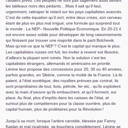
l’avaient prévu. Les peuples ne sont pas sagement assis devant
les tableaux noirs des pédants....Mais il sait qu’il faut,
urgemment, rattraper le retard sur les pays capitalistes avancés.
C’est de cette équation qu’il sort, entre deux crises, son cerveau
étant de plus en plus mal irrigué, une formule qui surprend tout
le monde : La
NEP
– Nouvelle Politique Economique. En 20-21 il
est encore assez solide pour développer de long raisonnements
qui finissent par trouver une majorité dans le parti Bolchevik.
Mais qu’est-ce que la
NEP
? C’est le capital qui manque le plus,
Les capitalistes russes ont fuit, les inviter à revenir est illusoire,
d’ailleurs la plupart sont ruinés. Non la solution c’est les
capitalistes étrangers, allemands et américains en priorité.
Lénine leur propose des concessions pour 20, 30 ou 40 années,
parfois grandes, en Sibérie, comme la moitié de la France. Là ils
paient, à l’état soviétique, des royalties prévues par contrat, ils
sont propriétaires de tout, bois, pétrole, fer etc.. qu’ils exploitent
avec la main d’oeuvre qu’ils embauchent, et qu’il forment, sur
place. Au final, plus d’impôts dans les caisses de l’état, et
surtout plus de compétences pour la classe ouvrière, plus de
capital humain, plus de prolétaires pour la Révolution
!
Jusqu’à sa mort, lorsque l’artère carotide, blessée par Fanny
Kaplan et mal cicatrisée, se bouchera complètement, Lénine se