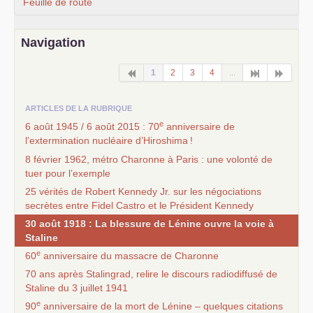
Feuille de route
Navigation
1
2
3
4
...
ARTICLES DE LA RUBRIQUE
e
6 août 1945 / 6 août 2015 : 70
anniversaire de
l’extermination nucléaire d’Hiroshima
!
8 février 1962, métro Charonne à Paris : une volonté de
tuer pour l’exemple
25 vérités de Robert Kennedy Jr. sur les négociations
secrètes entre Fidel Castro et le Président Kennedy
30 août 1918 : La blessure de Lénine ouvre la voie à
Staline
e
60
anniversaire du massacre de Charonne
70 ans après Stalingrad, relire le discours radiodiffusé de
Staline du 3 juillet 1941
e
90
anniversaire de la mort de Lénine – quelques citations