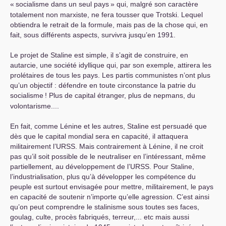
«
socialisme dans un seul pays
» qui, malgré son caractère
totalement non marxiste, ne fera tousser que Trotski. Lequel
obtiendra le retrait de la formule, mais pas de la chose qui, en
fait, sous différents aspects, survivra jusqu’en 1991.
Le projet de Staline est simple, il s’agit de construire, en
autarcie, une société idyllique qui, par son exemple, attirera les
prolétaires de tous les pays. Les partis communistes n’ont plus
qu’un objectif : défendre en toute circonstance la patrie du
socialisme
! Plus de capital étranger, plus de nepmans, du
volontarisme....
En fait, comme Lénine et les autres, Staline est persuadé que
dès que le capital mondial sera en capacité, il attaquera
militairement l’
URSS
. Mais contrairement à Lénine, il ne croit
pas qu’il soit possible de le neutraliser en l’intéressant, même
partiellement, au développement de l’
URSS
. Pour Staline,
l’industrialisation, plus qu’à développer les compétence du
peuple est surtout envisagée pour mettre, militairement, le pays
en capacité de soutenir n’importe qu’elle agression. C’est ainsi
qu’on peut comprendre le stalinisme sous toutes ses faces,
goulag, culte, procès fabriqués, terreur,... etc mais aussi