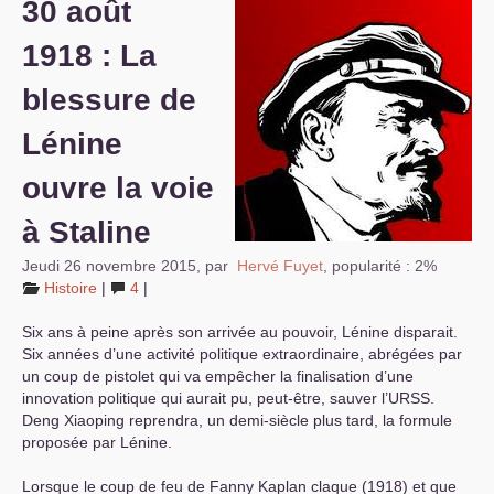
30 août
S’organiser
1918 : La
Comprendre...
blessure de
Vie du site
Lénine
ouvre la voie
à Staline
Jeudi 26 novembre 2015
,
par
Hervé Fuyet
,
popularité : 2%
Histoire
|
4
|
Six ans à peine après son arrivée au pouvoir, Lénine disparait.
Six années d’une activité politique extraordinaire, abrégées par
un coup de pistolet qui va empêcher la finalisation d’une
innovation politique qui aurait pu, peut-être, sauver l’
URSS
.
Deng Xiaoping reprendra, un demi-siècle plus tard, la formule
proposée par Lénine.
Lorsque le coup de feu de Fanny Kaplan claque (1918) et que