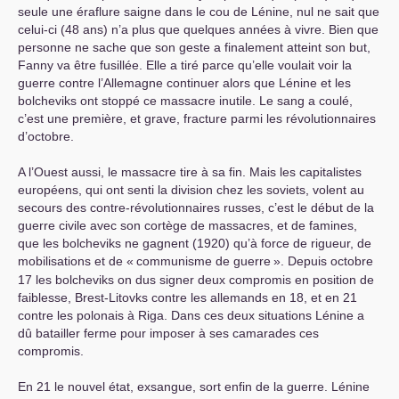
seule une éraflure saigne dans le cou de Lénine, nul ne sait que
celui-ci (48 ans) n’a plus que quelques années à vivre. Bien que
personne ne sache que son geste a finalement atteint son but,
Fanny va être fusillée. Elle a tiré parce qu’elle voulait voir la
guerre contre l’Allemagne continuer alors que Lénine et les
bolcheviks ont stoppé ce massacre inutile. Le sang a coulé,
c’est une première, et grave, fracture parmi les révolutionnaires
d’octobre.
A l’Ouest aussi, le massacre tire à sa fin. Mais les capitalistes
européens, qui ont senti la division chez les soviets, volent au
secours des contre-révolutionnaires russes, c’est le début de la
guerre civile avec son cortège de massacres, et de famines,
que les bolcheviks ne gagnent (1920) qu’à force de rigueur, de
mobilisations et de «
communisme de guerre
». Depuis octobre
17 les bolcheviks on dus signer deux compromis en position de
faiblesse, Brest-Litovks contre les allemands en 18, et en 21
contre les polonais à Riga. Dans ces deux situations Lénine a
dû batailler ferme pour imposer à ses camarades ces
compromis.
En 21 le nouvel état, exsangue, sort enfin de la guerre. Lénine