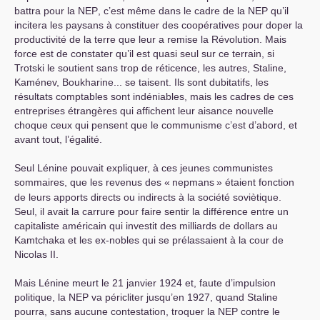
battra pour la
NEP
, c’est même dans le cadre de la
NEP
qu’il
incitera les paysans à constituer des coopératives pour doper la
productivité de la terre que leur a remise la Révolution. Mais
force est de constater qu’il est quasi seul sur ce terrain, si
Trotski le soutient sans trop de réticence, les autres, Staline,
Kaménev, Boukharine... se taisent. Ils sont dubitatifs, les
résultats comptables sont indéniables, mais les cadres de ces
entreprises étrangères qui affichent leur aisance nouvelle
choque ceux qui pensent que le communisme c’est d’abord, et
avant tout, l’égalité.
Seul Lénine pouvait expliquer, à ces jeunes communistes
sommaires, que les revenus des «
nepmans
» étaient fonction
de leurs apports directs ou indirects à la société soviètique.
Seul, il avait la carrure pour faire sentir la différence entre un
capitaliste américain qui investit des milliards de dollars au
Kamtchaka et les ex-nobles qui se prélassaient à la cour de
Nicolas
II
.
Mais Lénine meurt le 21 janvier 1924 et, faute d’impulsion
politique, la
NEP
va péricliter jusqu’en 1927, quand Staline
pourra, sans aucune contestation, troquer la
NEP
contre le