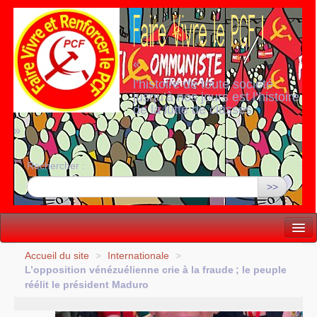
«
l’histoire de toute société
jusqu’à nos jours est l’histoire
de la lutte de classes
»
Rechercher :
>>
Vie politique
Accueil du site
>
Internationale
>
L’opposition vénézuélienne crie à la fraude
; le peuple
Lutter, Unir...
réélit le président Maduro
Internationale