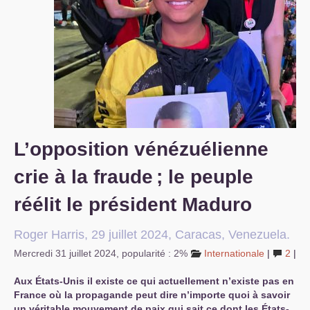
S’organiser
Comprendre...
Vie du site
L’opposition vénézuélienne
crie à la fraude
; le peuple
réélit le président Maduro
Roger Harris, 29 juillet 2024, Caracas, Venezuela.
Mercredi 31 juillet 2024
,
popularité : 2%
Internationale
|
2
|
Aux États-Unis il existe ce qui actuellement n’existe pas en
France où la propagande peut dire n’importe quoi à savoir
un véritable mouvement de paix qui sait ce dont les États-