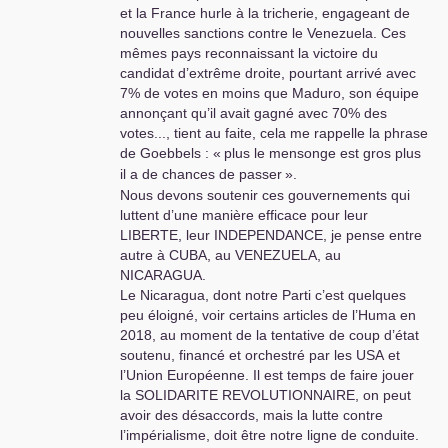
et la France hurle à la tricherie, engageant de
nouvelles sanctions contre le Venezuela. Ces
mêmes pays reconnaissant la victoire du
candidat d’extrême droite, pourtant arrivé avec
7% de votes en moins que Maduro, son équipe
annonçant qu’il avait gagné avec 70% des
votes..., tient au faite, cela me rappelle la phrase
de Goebbels : «
plus le mensonge est gros plus
il a de chances de passer
».
Nous devons soutenir ces gouvernements qui
luttent d’une manière efficace pour leur
LIBERTE
, leur
INDEPENDANCE
, je pense entre
autre à
CUBA
, au
VENEZUELA
, au
NICARAGUA
.
Le Nicaragua, dont notre Parti c’est quelques
peu éloigné, voir certains articles de l’Huma en
2018, au moment de la tentative de coup d’état
soutenu, financé et orchestré par les
USA
et
l’Union Européenne. Il est temps de faire jouer
la
SOLIDARITE
REVOLUTIONNAIRE
, on peut
avoir des désaccords, mais la lutte contre
l’impérialisme, doit être notre ligne de conduite.