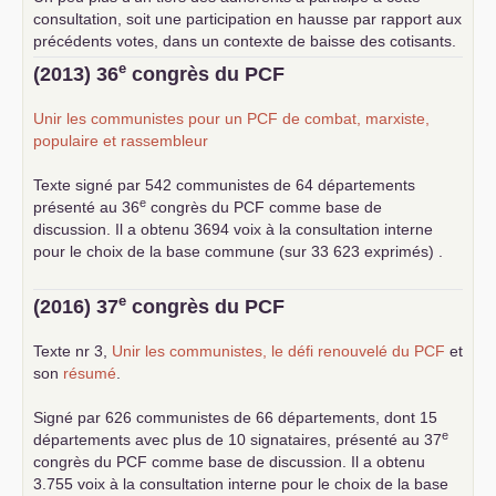
consultation, soit une participation en hausse par rapport aux
précédents votes, dans un contexte de baisse des cotisants.
... lire la suite
e
(2013) 36
congrès du
PCF
Unir les communistes pour un
PCF
de combat, marxiste,
populaire et rassembleur
Texte signé par 542 communistes de 64 départements
e
présenté au 36
congrès du
PCF
comme base de
discussion. Il a obtenu 3694 voix à la consultation interne
pour le choix de la base commune (sur 33 623 exprimés) .
e
(2016) 37
congrès du
PCF
Texte nr 3,
Unir les communistes, le défi renouvelé du
PCF
et
son
résumé
.
Signé par 626 communistes de 66 départements, dont 15
e
départements avec plus de 10 signataires, présenté au 37
congrès du
PCF
comme base de discussion. Il a obtenu
3.755 voix à la consultation interne pour le choix de la base