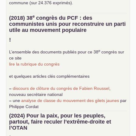
commune (sur 24.376 exprimés).
e
(2018) 38
congrès du
PCF
: des
communistes unis pour reconstruire un parti
utile au mouvement populaire
!
e
L’ensemble des documents publiés pour ce 38
congrès sur
ce site
lire la rubrique du congrès
et quelques articles clés complémentaires
–
discours de clôture du congrès de Fabien Roussel
,
nouveau secrétaire national
–
une
analyse de classe du mouvement des gilets jaunes
par
Philippe Cordat
–
un texte de Jean-Claude Delaunay
le marxisme est la
(2024) Pour la paix, pour les peuples,
science sociale de notre temps
partout, faire reculer l’extrême-droite et
–
un appel
proposé aux partis communistes et ouvrier
l’
OTAN
d’Europe