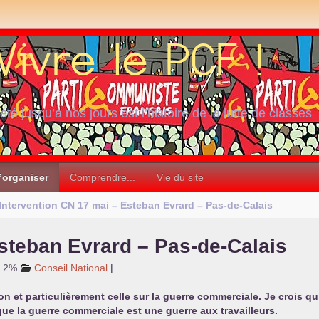
iété jusqu’à nos jours est l’histoire de la lutte de classes
’organiser
Comprendre...
Vie du site
Intervention
CN
17 mai – Esteban Evrard – Pas-de-Calais
steban Evrard – Pas-de-Calais
: 2%
Conseil National
|
n et particulièrement celle sur la guerre commerciale. Je crois qu’
 que la guerre commerciale est une guerre aux travailleurs.