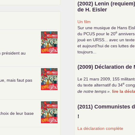
(2002) Lenin (requiem)
de H. Eisler
Un film
Sur une musique de Hans Eisl
e
du
PCUS
pour le 20
anniversa
joué en
URSS
... avec un text
et aujourd’hui de ces luttes de
toujours...
n président au
(2009) Déclaration de 
Le 21 mars 2009, 155 militant
ue, mais faut pas
e
du texte alternatif du 34
cong
de notre temps
»
.
lire la déc
(2011) Communistes d
choix de leur base
!
La déclaration complète