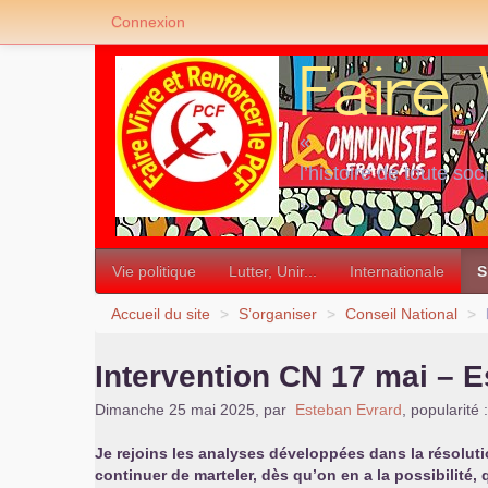
Connexion
«
l’histoire de toute soc
»
Vie politique
Lutter, Unir...
Internationale
S
Accueil du site
>
S’organiser
>
Conseil National
>
Intervention
CN
17 mai – E
Dimanche 25 mai 2025
,
par
Esteban Evrard
,
popularité 
Je rejoins les analyses développées dans la résolutio
continuer de marteler, dès qu’on en a la possibilité,