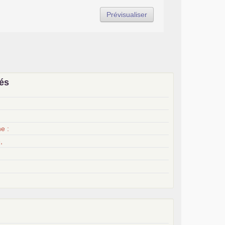
iés
x
e :
,