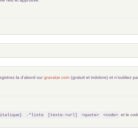
été relu et approuvé.
egistrez-la d’abord sur
gravatar.com
(gratuit et indolore) et n’oubliez pa
et le c
italique}
-*liste
[texte->url]
<quote>
<code>