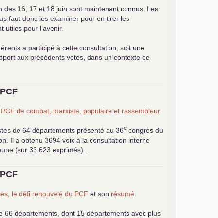
on des 16, 17 et 18 juin sont maintenant connus. Les
ous faut donc les examiner pour en tirer les
utiles pour l’avenir.
érents a participé à cette consultation, soit une
apport aux précédents votes, dans un contexte de
u
PCF
n
PCF
de combat, marxiste, populaire et rassembleur
e
stes de 64 départements présenté au 36
congrès du
 Il a obtenu 3694 voix à la consultation interne
mune (sur 33 623 exprimés) .
u
PCF
es, le défi renouvelé du
PCF
et son
résumé
.
e 66 départements, dont 15 départements avec plus