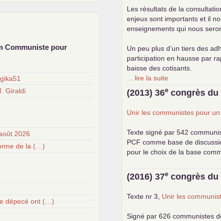
Les résultats de la consultati
enjeux sont importants et il n
enseignements qui nous seront 
um Communiste pour
Un peu plus d’un tiers des adh
participation en hausse par r
baisse des cotisants.
... lire la suite
egika51
e
. Giraldi
(2013) 36
congrès d
Unir les communistes pour u
Texte signé par 542 communi
août 2026
PCF
comme base de discussion.
forme de la (…)
pour le choix de la base com
e
(2016) 37
congrès d
Texte nr 3,
Unir les communist
upe dépecé ont (…)
Signé par 626 communistes d