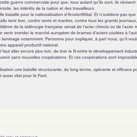
ns cette guerre commerciale pour que, tous autant qu’ils sont, ils révise
iode, les intérêts de la nation et des travailleurs.
 bataille pour la nationalisation d’ArcelorMittal. Et n’oublions pas que
 fallu tenir bon, contre vents et marées, contre tous les grands journaux,
lème de la sidérurgie française venait de l’acier chinois ou de l’acier in
r venir inonder le marché européen de brames d’aciers coulées à l’autr
e laminage notamment. Personne pour expliquer, à part nous, qu’il voul
tre appareil productif national.
faut aller encore plus loin, de tirer le fil entre le développement indust
 d’avenir sans nouvelles coopérations. Et ces coopérations sont imposs
alisation une bataille structurante, de long terme, opérante et efficace
t aussi vital pour le Parti.