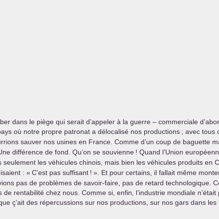
ber dans le piège qui serait d’appeler à la guerre – commerciale d’ab
pays où notre propre patronat a délocalisé nos productions
; avec tous
ourrions sauver nos usines en France. Comme d’un coup de baguette ma
. Une différence de fond. Qu’on se souvienne
! Quand l’Union européenne 
seulement les véhicules chinois, mais bien les véhicules produits en Chi
isaient : «
C’est pas suffisant
!
». Et pour certains, il fallait même mont
vions pas de problèmes de savoir-faire, pas de retard technologique. C
s de rentabilité chez nous. Comme si, enfin, l’industrie mondiale n’étai
e ç’ait des répercussions sur nos productions, sur nos gars dans les 