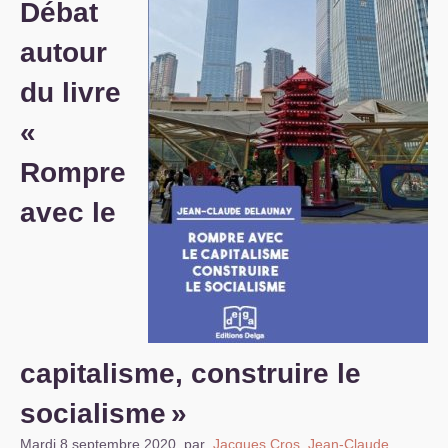
Débat
S’organiser
autour
Comprendre...
du livre
Vie du site
«
Rompre
avec le
capitalisme, construire le
socialisme
»
Mardi 8 septembre 2020
,
par
Jacques Cros
,
Jean-Claude