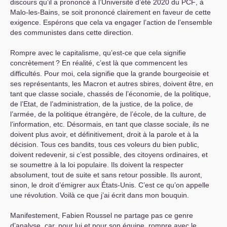
discours qu’il a prononcé à l’Université d’été 2020 du
PCF
, à
Malo-les-Bains, se soit prononcé clairement en faveur de cette
exigence. Espérons que cela va engager l’action de l’ensemble
des communistes dans cette direction.
Rompre avec le capitalisme, qu’est-ce que cela signifie
concrètement
? En réalité, c’est là que commencent les
difficultés. Pour moi, cela signifie que la grande bourgeoisie et
ses représentants, les Macron et autres sbires, doivent être, en
tant que classe sociale, chassés de l’économie, de la politique,
de l’Etat, de l’administration, de la justice, de la police, de
l’armée, de la politique étrangère, de l’école, de la culture, de
l’information, etc. Désormais, en tant que classe sociale, ils ne
doivent plus avoir, et définitivement, droit à la parole et à la
décision. Tous ces bandits, tous ces voleurs du bien public,
doivent redevenir, si c’est possible, des citoyens ordinaires, et
se soumettre à la loi populaire. Ils doivent la respecter
absolument, tout de suite et sans retour possible. Ils auront,
sinon, le droit d’émigrer aux États-Unis. C’est ce qu’on appelle
une révolution. Voilà ce que j’ai écrit dans mon bouquin.
Manifestement, Fabien Roussel ne partage pas ce genre
d’analyse, car, pour lui et pour son équipe, rompre avec le