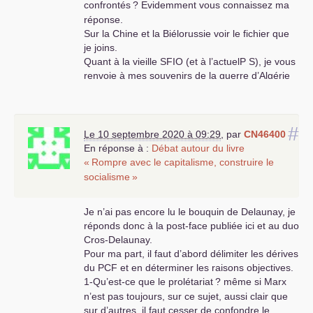
confrontés
? Evidemment vous connaissez ma
réponse.
Sur la Chine et la Biélorussie voir le fichier que
je joins.
Quant à la vieille
SFIO
(et à l’actuelP S), je vous
renvoie à mes souvenirs de la guerre d’Algérie
dont je êux envoyer gracieusement par Internet
le récit de mes souvenirs à ceux qui sont
intéressés et qui me communiqueront leur
#
adresse électronique. Au passage et cela a des
Le 10 septembre 2020 à 09:29
,
par
CN46400
résonances avec ce que nous avons connu
En réponse à :
Débat autour du livre
avec Mitterrand, Jospin et Hollande, je peux
«
Rompre avec le capitalisme, construire le
vous préciser ce que je pense du vote des
socialisme
»
pouvoirs spéciaux le 12 mars 1956 par les
députés communistes.
Je n’ai pas encore lu le bouquin de Delaunay, je
J’ai quand même un problème avec votre
réponds donc à la post-face publiée ici et au duo
réseau
!
Cros-Delaunay.
Pour ma part, il faut d’abord délimiter les dérives
du
PCF
et en déterminer les raisons objectives.
1-Qu’est-ce que le prolétariat
? même si Marx
n’est pas toujours, sur ce sujet, aussi clair que
sur d’autres, il faut cesser de confondre le