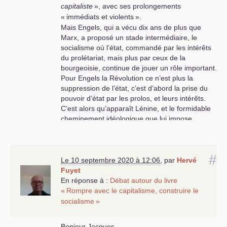
capitaliste
», avec ses prolongements
«
immédiats et violents
».
Mais Engels, qui a vécu dix ans de plus que
Marx, a proposé un stade intermédiaire, le
socialisme où l’état, commandé par les intérêts
du prolétariat, mais plus par ceux de la
bourgeoisie, continue de jouer un rôle important.
Pour Engels la Révolution ce n’est plus la
suppression de l’état, c’est d’abord la prise du
pouvoir d’état par les prolos, et leurs intérêts.
C’est alors qu’apparaît Lénine, et le formidable
cheminement idéologique que lui impose
l’histoire de la Russie entre 1917 et 1924.
Mais depuis 1989, et bien avant, nous avons
#
oublié ces leçons. Après Lénine c’est le point de
Le 10 septembre 2020 à 12:06
,
par
Hervé
vue de Staline qui s’est imposé et c’est cette
Fuyet
conception qui a débouché sur la faillite de
En réponse à :
Débat autour du livre
l’
URSS
. Pour redémarrer, le communisme, en
«
Rompre avec le capitalisme, construire le
tant que mouvement, ne peut continuer dans
socialisme
»
l’impasse des explications superficielles du
stalinisme sa. Il faut cesser de parler des
Bonjour Jacques,