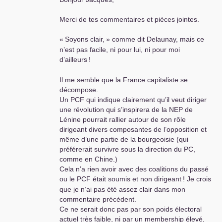
complots en tous genres et critiquer,
objectivement, l’économie soviétique stalinisée à
Merci de tes commentaires et pièces jointes.
partir de la crise économique qui l’a, finalement,
coulée. Et, bien sûr, observer de la même façon
«
Soyons clair,
» comme dit Delaunay, mais ce
l’économie actuelle des autre pays qui se
n’est pas facile, ni pour lui, ni pour moi
réclament du socialisme, notamment de la
d’ailleurs
!
Chine.
En définitive, je pense que pour rebondir, nous
Il me semble que la France capitaliste se
avons, en France comme partout, besoin de
décompose.
Marx, Engels, Lénine et DengXiaoPing et
Un
PCF
qui indique clairement qu’il veut diriger
devont, cesser de faire l’impasse, au nom du
une révolution qui s’inspirera de la
NEP
de
«
communisme déjà là
»,
sur le socialisme,
Lénine pourrait rallier autour de son rôle
comme intermédiaire entre le capitalisme et le
dirigeant divers composantes de l’opposition et
communisme.
même d’une partie de la bourgeoisie (qui
préférerait survivre sous la direction du
PC
,
comme en Chine.)
Cela n’a rien avoir avec des coalitions du passé
ou le
PCF
était soumis et non dirigeant
! Je crois
que je n’ai pas été assez clair dans mon
commentaire précédent.
Ce ne serait donc pas par son poids électoral
actuel très faible, ni par un membership élevé,