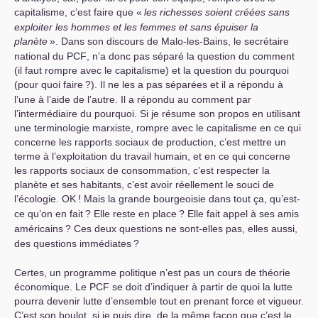
capitalisme, c’est faire que «
les richesses soient créées sans
exploiter les hommes et les femmes et sans épuiser la
planète
». Dans son discours de Malo-les-Bains, le secrétaire
national du
PCF
, n’a donc pas séparé la question du comment
(il faut rompre avec le capitalisme) et la question du pourquoi
(pour quoi faire
?). Il ne les a pas séparées et il a répondu à
l’une à l’aide de l’autre. Il a répondu au comment par
l’intermédiaire du pourquoi. Si je résume son propos en utilisant
une terminologie marxiste, rompre avec le capitalisme en ce qui
concerne les rapports sociaux de production, c’est mettre un
terme à l’exploitation du travail humain, et en ce qui concerne
les rapports sociaux de consommation, c’est respecter la
planète et ses habitants, c’est avoir réellement le souci de
l’écologie.
OK
! Mais la grande bourgeoisie dans tout ça, qu’est-
ce qu’on en fait
? Elle reste en place
? Elle fait appel à ses amis
américains
? Ces deux questions ne sont-elles pas, elles aussi,
des questions immédiates
?
Certes, un programme politique n’est pas un cours de théorie
économique. Le
PCF
se doit d’indiquer à partir de quoi la lutte
pourra devenir lutte d’ensemble tout en prenant force et vigueur.
C’est son boulot, si je puis dire, de la même façon que c’est le