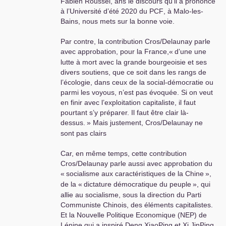
Fabien Roussel, ans le discours qu’il a prononcé
à l’Université d’été 2020 du
PCF
, à Malo-les-
Bains, nous mets sur la bonne voie.
Par contre, la contribution Cros/Delaunay parle
avec approbation, pour la France,«
d’une une
lutte à mort avec la grande bourgeoisie et ses
divers soutiens, que ce soit dans les rangs de
l’écologie, dans ceux de la social-démocratie ou
parmi les voyous, n’est pas évoquée. Si on veut
en finir avec l’exploitation capitaliste, il faut
pourtant s’y préparer. Il faut être clair là-
dessus.
» Mais justement, Cros/Delaunay ne
sont pas clairs
Car, en même temps, cette contribution
Cros/Delaunay parle aussi avec approbation du
«
socialisme aux caractéristiques de la Chine
»,
de la «
dictature démocratique du peuple
», qui
allie au socialisme, sous la direction du Parti
Communiste Chinois, des éléments capitalistes.
Et la Nouvelle Politique Economique (
NEP
) de
Lénine qui a inspiré Deng XiaoPing et Xi JinPing