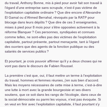
du travail, Anthony Bonne, mis à pied pour avoir fait son travail à
l’égard d’une entreprise sans scrupule, n’est-il pas victime de
l’exploitation capitaliste ordinaire
? Que dire encore d’Alexandre
El Gamal ou d’Ahmed Berrahal, révoqués par la
RATP
pour
blocage dans leurs dépôts
? Que dire de ces 3 enseignantes,
mises à pied pour 8 mois pour s’être opposées activement à la
réforme Blanquer
? Ces personnes, syndiquées et connues
comme telles, ne sont-elles pas des victimes de l’exploitation
capitaliste, partout présente, partout menaçante, tant à l’égard
des ouvriers que des agents de la fonction publique ou des
salariés de services publics
?
Et pourtant, je crois pouvoir affirmer qu’il y a deux choses qui ne
vont pas dans le discours de Fabien Roussel.
La première c’est que, oui, il faut mettre un terme à l’exploitation
du travail, hommes et femmes réunies, j’en suis bien d’accord.
Mais les moyens nécessaires de cette mise à terme, c’est-à-dire
une lutte à mort avec la grande bourgeoisie et ses divers
soutiens, que ce soit dans les rangs de l’écologie, dans ceux de
la social-démocratie ou parmi les voyous, n’est pas évoquée. Si
on veut en finir avec l’exploitation capitaliste, il faut pourtant s’y