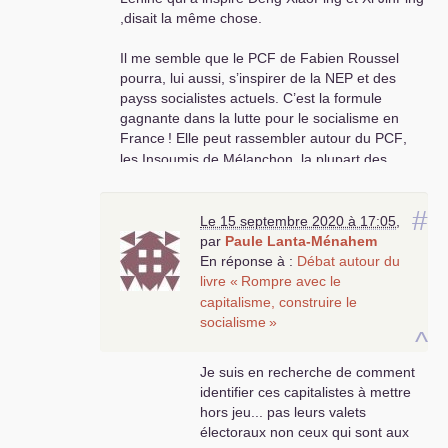
,disait la même chose.
Il me semble que le
PCF
de Fabien Roussel
pourra, lui aussi, s’inspirer de la
NEP
et des
payss socialistes actuels. C’est la formule
gagnante dans la lutte pour le socialisme en
France
! Elle peut rassembler autour du
PCF
,
les Insoumis de Mélanchon, la plupart des
écolos, des socialiste du
PS
, et enfin gagner
!
#
Le 15 septembre 2020 à 17:05
,
par
Paule Lanta-Ménahem
En réponse à :
Débat autour du
livre «
Rompre avec le
capitalisme, construire le
socialisme
»
^
Je suis en recherche de comment
identifier ces capitalistes à mettre
hors jeu... pas leurs valets
électoraux non ceux qui sont aux