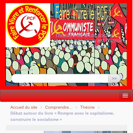
«
l’histoire de toute société
jusqu’à nos jours est l’histoire
de la lutte de classes
»
Rechercher :
>>
Vie politique
Accueil du site
>
Comprendre...
>
Théorie
>
Débat autour du livre «
Rompre avec le capitalisme,
Lutter, Unir...
construire le socialisme
»
Internationale