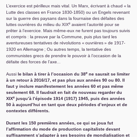
L’exercice est périlleux mais vital. Un Marx, écrivant à chaud «
la
Lutte des classes en France 1830-1850) ou un Engels revenant
sur la guerre des paysans dans la fournaise des défaites des
e
luttes ouvrières du milieu du
XIX
avaient l’autorité pour se
prêter à l’exercice. Mais même-eux ne furent pas toujours suivis
et compris : la preuve par la Commune, puis plus tard les
aventureuses tentatives de révolutions «
ouvrières
» de 1917-
1920 en Allemagne
; Ou autres temps, la tentative des
communistes grecs de prendre le pouvoir à l’occasion de la
défaite des forces de l’axe...
e
Aussi
le bilan à tirer à l’occasion du 38
ne saurait se limiter
à un retour à 2016/17, et pas plus aux années 90 ou 80. Il
faut y inclure manifestement les années 60 et pas même
seulement 68. Il faudrait en fait de nouveau regarder du
e
XIX
jusqu’à l’épisode 1914 (1917) 1945, puis des années
50 à aujourd’hui en tant que deux périodes d’enjeux et de
contextes différents.
Durant les 150 premières années, ce qui se joua fut
l’affirmation du mode de production capitaliste devant
suffisamment s’adapter à ses besoins de mondialisation et