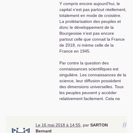
Y compris encore aujourd’hui, le
capital n’est pas partout réellement,
totalement en mode de croisière.
La prolétarisation des peuples et
donc le développement de la
Bourgeoisie n’est pas encore
partout celle que connait la France
de 2018, ni mème celle de la
France en 1945.
Par contre la question des
connaissances scientifiques est
singulière. Les connaissances de la
science, leur diffusion possèdent
des dimensions universelles. Tous
les peuples peuvent y accéder
relativement facilement. Cela ne
règle pas tout par magie. Passer de
la science aux applications peut
nécessité une accumulation
primitive de capital par exemple.
#
Le 16 mai 2018 à 14:55
,
par
SARTON
Mais la maitrise des connaissances
Bernard