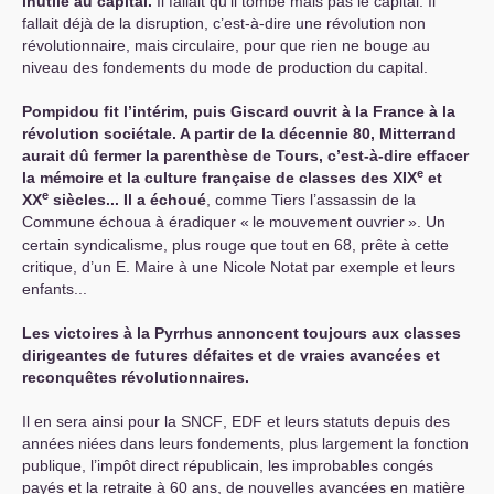
inutile au capital.
Il fallait qu’il tombe mais pas le capital. Il
fallait déjà de la disruption, c’est-à-dire une révolution non
révolutionnaire, mais circulaire, pour que rien ne bouge au
niveau des fondements du mode de production du capital.
Pompidou fit l’intérim, puis Giscard ouvrit à la France à la
révolution sociétale. A partir de la décennie 80, Mitterrand
aurait dû fermer la parenthèse de Tours, c’est-à-dire effacer
e
la mémoire et la culture française de classes des
XIX
et
e
XX
siècles... Il a échoué
, comme Tiers l’assassin de la
Commune échoua à éradiquer «
le mouvement ouvrier
». Un
certain syndicalisme, plus rouge que tout en 68, prête à cette
critique, d’un E. Maire à une Nicole Notat par exemple et leurs
enfants...
Les victoires à la Pyrrhus annoncent toujours aux classes
dirigeantes de futures défaites et de vraies avancées et
reconquêtes révolutionnaires.
Il en sera ainsi pour la
SNCF
,
EDF
et leurs statuts depuis des
années niées dans leurs fondements, plus largement la fonction
publique, l’impôt direct républicain, les improbables congés
payés et la retraite à 60 ans, de nouvelles avancées en matière