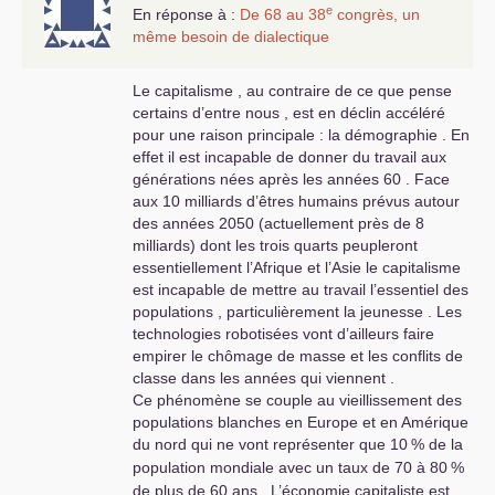
est affaire d’abord d’intelligence.
e
En réponse à :
De 68 au 38
congrès, un
Le travail des hommes ne repose
même besoin de dialectique
plus sur les mystères du travail
entretenus par les corporations
Le capitalisme , au contraire de ce que pense
d’autrefois autour des savoir-faire.
certains d’entre nous , est en déclin accéléré
Tout pays peut accéder aux secrets
pour une raison principale : la démographie . En
de l’atome, de la mécanique
effet il est incapable de donner du travail aux
quantique par l’éducation, la
générations nées après les années 60 . Face
formation. Et donc s’en saisir. La
aux 10 milliards d’êtres humains prévus autour
Chine a saisi pleinement la science.
des années 2050 (actuellement près de 8
Cuba s’est spécialisé dans des
milliards) dont les trois quarts peupleront
secteurs nécessitant relativement
essentiellement l’Afrique et l’Asie le capitalisme
moins de moyens lourds : je pense
est incapable de mettre au travail l’essentiel des
à la médecine...
populations , particulièrement la jeunesse . Les
technologies robotisées vont d’ailleurs faire
De fait, dans tous les pays la
empirer le chômage de masse et les conflits de
question est posée de prendre la
classe dans les années qui viennent .
mesure des deux grandes
Ce phénomène se couple au vieillissement des
avancées de la machine de Turing
populations blanches en Europe et en Amérique
et de la cybernétique, pour ce
du nord qui ne vont représenter que 10
% de la
qu’elles ouvrent comme possibilités
population mondiale avec un taux de 70 à 80
%
et nécessités au travail, et encore
plus largement aux sociétés et à la
de plus de 60 ans . L’économie capitaliste est