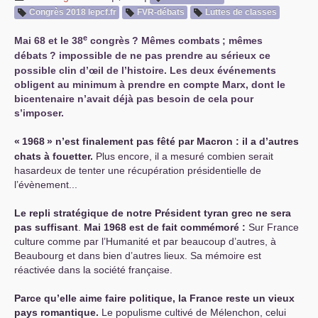
Congrès 2018 lepcf.fr
FVR
-débats
Luttes de classes
e
Mai 68 et le 38
congrès
? Mêmes combats
; mêmes
débats
? impossible de ne pas prendre au sérieux ce
possible clin d’œil de l’histoire. Les deux événements
obligent au minimum à prendre en compte Marx, dont le
bicentenaire n’avait déjà pas besoin de cela pour
s’imposer.
«
1968
» n’est finalement pas fêté par Macron : il a d’autres
chats à fouetter.
Plus encore, il a mesuré combien serait
hasardeux de tenter une récupération présidentielle de
l’évènement...
Le repli stratégique de notre Président tyran grec ne sera
pas suffisant
.
Mai 1968 est de fait commémoré :
Sur France
culture comme par l’Humanité et par beaucoup d’autres, à
Beaubourg et dans bien d’autres lieux. Sa mémoire est
réactivée dans la société française.
Parce qu’elle aime faire politique, la France reste un vieux
pays romantique.
Le populisme cultivé de Mélenchon, celui