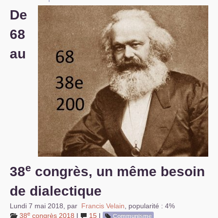
De
S’organiser
68
Comprendre...
au
Vie du site
e
38
congrès, un même besoin
de dialectique
Lundi 7 mai 2018
,
par
Francis Velain
,
popularité : 4%
e
38
congrès 2018
|
15
|
Communisme