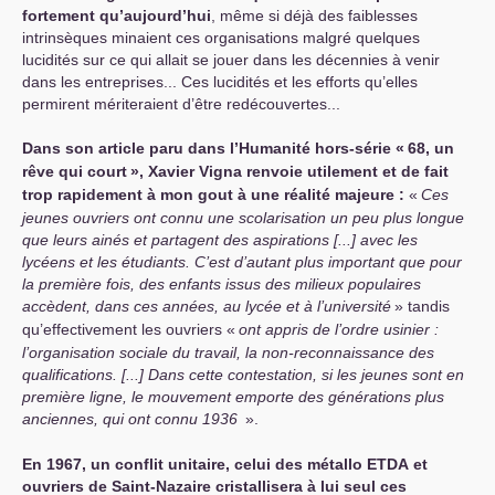
fortement qu’aujourd’hui
, même si déjà des faiblesses
intrinsèques minaient ces organisations malgré quelques
lucidités sur ce qui allait se jouer dans les décennies à venir
dans les entreprises... Ces lucidités et les efforts qu’elles
permirent mériteraient d’être redécouvertes...
Dans son article paru dans l’Humanité hors-série «
68, un
rêve qui court
», Xavier Vigna renvoie utilement et de fait
trop rapidement à mon gout à une réalité majeure :
«
Ces
jeunes ouvriers ont connu une scolarisation un peu plus longue
que leurs ainés et partagent des aspirations [...] avec les
lycéens et les étudiants. C’est d’autant plus important que pour
la première fois, des enfants issus des milieux populaires
accèdent, dans ces années, au lycée et à l’université
» tandis
qu’effectivement les ouvriers «
ont appris de l’ordre usinier :
l’organisation sociale du travail, la non-reconnaissance des
qualifications. [...] Dans cette contestation, si les jeunes sont en
première ligne, le mouvement emporte des générations plus
anciennes, qui ont connu 1936
».
En 1967, un conflit unitaire, celui des métallo
ETDA
et
ouvriers de Saint-Nazaire cristallisera à lui seul ces