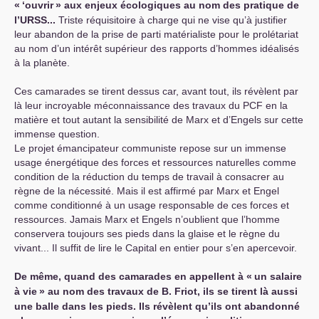
«
‘ouvrir
» aux enjeux écologiques au nom des pratique de
l’
URSS
...
Triste réquisitoire à charge qui ne vise qu’à justifier
leur abandon de la prise de parti matérialiste pour le prolétariat
au nom d’un intérêt supérieur des rapports d’hommes idéalisés
à la planète.
Ces camarades se tirent dessus car, avant tout, ils révèlent par
là leur incroyable méconnaissance des travaux du
PCF
en la
matière et tout autant la sensibilité de Marx et d’Engels sur cette
immense question.
Le projet émancipateur communiste repose sur un immense
usage énergétique des forces et ressources naturelles comme
condition de la réduction du temps de travail à consacrer au
règne de la nécessité. Mais il est affirmé par Marx et Engel
comme conditionné à un usage responsable de ces forces et
ressources. Jamais Marx et Engels n’oublient que l’homme
conservera toujours ses pieds dans la glaise et le règne du
vivant... Il suffit de lire le Capital en entier pour s’en apercevoir.
De même, quand des camarades en appellent à «
un salaire
à vie
» au nom des travaux de B. Friot, ils se tirent là aussi
une balle dans les pieds. Ils révèlent qu’ils ont abandonné