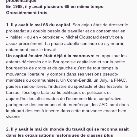
problématique.
En 1968, il y avait plusieurs 68 en même temps.
Grossièrement trois.
1. Il y avait le mai 68 du capital.
Son enjeu était de dresser le
prolétariat au double besoin de travailler et de consommer en
«
insider
» ou en «
out-sider
». Michel Clouscard décrivit cela
assez précisément. La phase actuelle continue de s’y nourrir,
notamment pour le travail.
Un capital éclairé était déjà à la manœuvre
en appui sur les
enfants déclassés de la Bourgeoisie capitaliste et sur la petite
bourgeoise de droite et de gauche qu’est de tout temps la
mouvance libertaire, y compris dans ses versions pseudo-
marxistes ou communistes. Un Cohn-Bendit, un July, la
FNAC
,
puis les radios-libres, l’industrie du spectacle et des festivals, le
Larzac, l’écologie faite partis politiques et politiciens et
aujourd’hui les afficionados de l’économie libre, coopérative,
partageuse des communs et du numérique, les
ZAD
, sont dans
la plupart des cas à inscrire dans cette mouvance encore bien
vivante.
2. Il y avait le mai du monde du travail qui se reconnaissait
dans les organisations historiques de classes plus