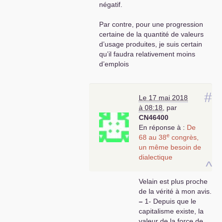
négatif.
Par contre, pour une progression
certaine de la quantité de valeurs
d’usage produites, je suis certain
qu’il faudra relativement moins
d’emplois
Sur la démographie, je ne suis
certain de rien
#
Le 17 mai 2018
à 08:18
,
par
Par contre sur la mondialisation,
CN46400
Marx en traitait à partir de la seule
En réponse à :
De
logique du mode de développement
e
68 au 38
congrès,
du mode de production.
un même besoin de
Et je ne crois donc pas que la
dialectique
^
mondialisation actuelle relève de la
démographie. Je ne partage pas
Velain est plus proche
l’idée que «
L’économie capitaliste
de la vérité à mon avis.
est donc face à un choix de survie
–
1- Depuis que le
dans la mondialisation actuelle en
capitalisme existe, la
transférant ses capacités
valeur de la force de