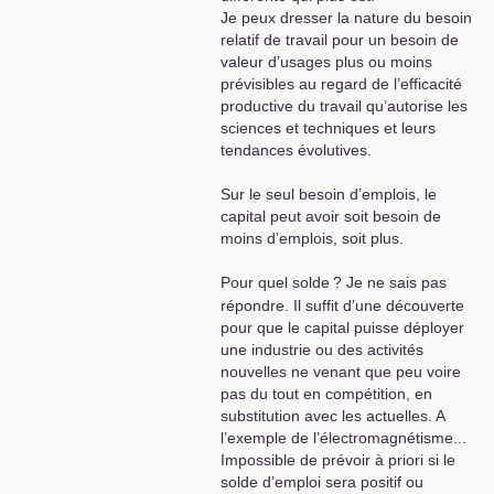
enracinement de masse qui fait leur
fonction de la passivité des masses populaires
Je peux dresser la nature du besoin
force et à fait ses preuves. La prise
qui peuvent se réveiller rapidement en refusant
relatif de travail pour un besoin de
de risques opposent alors en
les conséquences d’une austérité sociale de
valeur d’usages plus ou moins
quelque sorte des conservateurs et
grande ampleur comme la politique
prévisibles au regard de l’efficacité
des modernes.
Macronienne la développe aujourd’hui . Si nous
productive du travail qu’autorise les
voulons éviter le vieillissement du pays nous
sciences et techniques et leurs
Les deux approches sont
devons prévoir une politique familiale favorisant
tendances évolutives.
complémentaires. Celle ici
les naissances comme le fait Poutine en Russie
présentée tient compte que la
, sinon nous n’aurons pas les travailleurs
Sur le seul besoin d’emplois, le
transformation des forces
nécessaires pour redonner un développement
capital peut avoir soit besoin de
productives et ses effets sont
ambitieux de notre nouvelle société communiste
moins d’emplois, soit plus.
devenus évidents. Le problème
dans tous les domaines économiques , sociaux
n’est donc plus pourquoi c’est
et culturels . Ouvrons les yeux pour une
Pour quel solde
? Je ne sais pas
difficile de déplacer ce centre de
révolution parfaite pour satisfaire tous les
répondre. Il suffit d’une découverte
gravité. Il est de le changer en
besoins humains .
pour que le capital puisse déployer
restant de classe et de masse
une industrie ou des activités
quand le doute et l’affaiblissement
nouvelles ne venant que peu voire
ont déjà affaibli la cohésion
pas du tout en compétition, en
idéologique et l’indépendance
substitution avec les actuelles. A
idéologique de l’organisation.
l’exemple de l’électromagnétisme...
Impossible de prévoir à priori si le
solde d’emploi sera positif ou