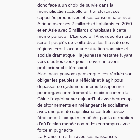
manière dont les hommes peuvent
donc face à un choix de survie dans la
se comprendre jusque dans leurs
mondialisation actuelle en transférant ses
rapports sociaux, leurs liens avec la
capacités productives et ses consommateurs en
nature et leur rapport à leur
Afrique avec ses 2 milliards d’habitants en 2050
intelligence d’eux-mêmes.
et en Asie avec 5 milliards d’habitants à cette
même période . L’Europe et l’Amérique du nord
Les pays de l’Est avaient pris la
seront peuplés de vieillards et les Etats de ces
mesure de l’enjeu dans les années
régions feront face à une situation sanitaire et
60 de cette nouvelle donne. Une
sociale dramatique , la jeunesse restante fuyant
des causes de leur échec fut de ne
vers d’autres cieux pour trouver un avenir
pas avoir réussi à assumer un
professionnel intéressant .
nouveau modèle de développement
Alors nous pouvons penser que ces réalités vont
fondé sur la sublimation et donc l’
obliger les peuples à réfléchir et à agir pour
économie du travail intellectuel
dépasser ce système et même le supprimer
comme les forces productives
pour organiser autrement la société comme la
issues du
XIX
’ l’ont permis fait pour
Chine l’expérimente aujourd’hui avec beaucoup
le travail manuel.
de tâtonnements en mélangeant le socialisme
Une des causes du déracinement
avec une part de capitalisme contrôlé assez
du
PCF
relève de la même difficulté
étroitement , ce qui n’empêche pas la corruption
d’être lucide sur ce défi.
d’où l’action menée contre les corrompus avec
force et pugnacité .
Une des questions posées à tous
La France en a fini avec ses naissances