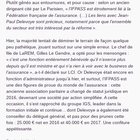
Plutôt gênés aux entournures, et pour cause : selon un ancien
dirigeant cité par Le Parisien, «
l’
IFPASS
est étroitement lié à la
Fédération française de l’assurance.
(…)
Les liens avec Jean-
Paul Delevoye sont précieux, notamment parce que l’ensemble
du secteur est très intéressé par la réforme
».
Hier, la majorité tentait de déminer le terrain de façon quelque
peu pathétique, jouant surtout sur une simple erreur. Le chef de
file de LaREM, Gilles Le Gendre, a opté pour les mensonges :
«
c’est une fonction entièrement bénévole qu’il n’exerce plus
depuis qu’il est ministre et qui n’a rien à voir avec le business de
l’assurance
», a-t-il déclaré sur
LCI
. Or Delevoye était encore en
fonction d’administrateur jusqu’à hier, et surtout, l’
IFPASS
est
une des figures de proue du monde de l’assurance : cette
ancienne association paritaire a changé de statut juridique en
2016, devenant une société par action simplifiée. A cette
occasion, il s’est rapproché du groupe
IGS
, leader dans la
formation initiale et continue... dont Delevoye a également été
conseiller du délégué général, et pas pour des prunes cette
fois : 25.000 € net en 2016 et 40.000 € en 2017. Une confiture
appétissante.