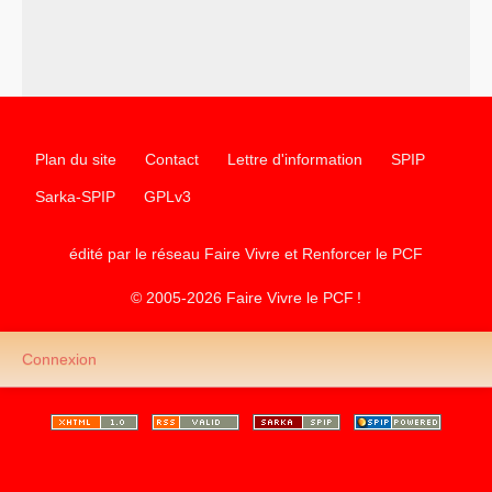
d’Europe
–
les
cinq chantiers pour contribuer au débat sur le projet
communiste
Plan du site
Contact
Lettre d'information
SPIP
Sarka-SPIP
GPLv3
édité par le réseau Faire Vivre et Renforcer le
PCF
© 2005-2026 Faire Vivre le
PCF
!
Connexion