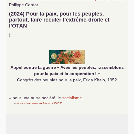
Philippe Cordat
–
un texte de Jean-Claude Delaunay
le marxisme est la
(2024) Pour la paix, pour les peuples,
science sociale de notre temps
partout, faire reculer l’extrême-droite et
–
un appel
proposé aux partis communistes et ouvrier
l’
OTAN
d’Europe
–
demandez
le numéro 10 de la revue Unir les Communistes
!
–
les
cinq chantiers pour contribuer au débat sur le projet
communiste
Appel contre la guerre «
Avec les peuples, rassemblons
pour la paix et la coopération
!
»
Congrès des peuples pour la paix, Frida Khalo, 1952
–
pour une autre société, le
socialisme
.
–
le
dernier congrès du
PCF
e
–
contribution de jeunes communistes au 39
congrès :
Six
chantiers pour affirmer l’ambition révolutionnaire du
PCF
–
un texte de Jean-Claude Delaunay
le marxisme est la
science sociale de notre temps
–
un appel
proposé aux partis communistes et ouvrier