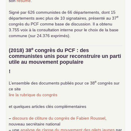
son
résumé
.
Signé par 626 communistes de 66 départements, dont 15
e
départements avec plus de 10 signataires, présenté au 37
congrès du
PCF
comme base de discussion. Il a obtenu
3.755 voix à la consultation interne pour le choix de la base
commune (sur 24.376 exprimés).
e
(2018) 38
congrès du
PCF
: des
communistes unis pour reconstruire un parti
utile au mouvement populaire
!
e
L’ensemble des documents publiés pour ce 38
congrès sur
ce site
lire la rubrique du congrès
et quelques articles clés complémentaires
–
discours de clôture du congrès de Fabien Roussel
,
nouveau secrétaire national
–
une
analyse de classe du mouvement des gilets jaunes
par