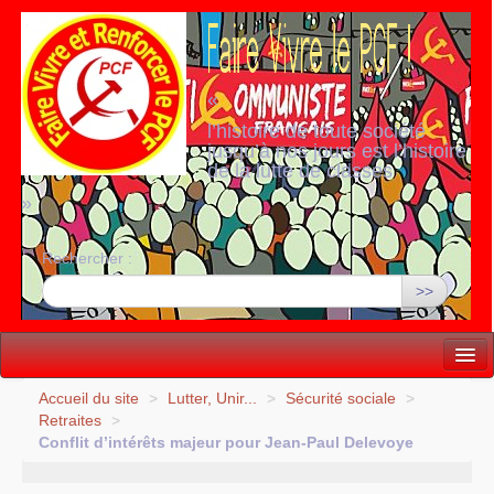
«
l’histoire de toute société
jusqu’à nos jours est l’histoire
de la lutte de classes
»
Rechercher :
>>
Vie politique
Accueil du site
>
Lutter, Unir...
>
Sécurité sociale
>
Retraites
>
Lutter, Unir...
Conflit d’intérêts majeur pour Jean-Paul Delevoye
Internationale