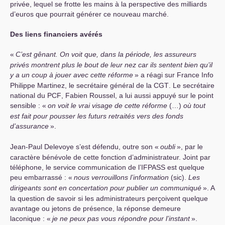
privée, lequel se frotte les mains à la perspective des milliards
d’euros que pourrait générer ce nouveau marché.
Des liens financiers avérés
«
C’est gênant. On voit que, dans la période, les assureurs
privés montrent plus le bout de leur nez car ils sentent bien qu’il
y a un coup à jouer avec cette réforme
» a réagi sur France Info
Philippe Martinez, le secrétaire général de la
CGT
. Le secrétaire
national du
PCF
, Fabien Roussel, a lui aussi appuyé sur le point
sensible : «
on voit le vrai visage de cette réforme
(…)
où tout
est fait pour pousser les futurs retraités vers des fonds
d’assurance
».
Jean-Paul Delevoye s’est défendu, outre son «
oubli
», par le
caractère bénévole de cette fonction d’administrateur. Joint par
téléphone, le service communication de l’
IFPASS
est quelque
peu embarrassé : «
nous verrouillons l’information
(sic).
Les
dirigeants sont en concertation pour publier un communiqué
». A
la question de savoir si les administrateurs perçoivent quelque
avantage ou jetons de présence, la réponse demeure
laconique : «
je ne peux pas vous répondre pour l’instant
».