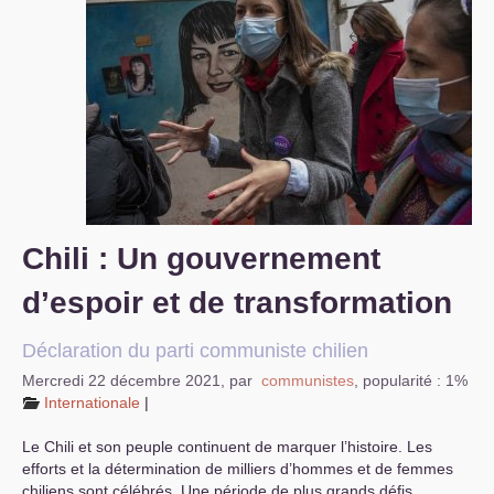
S’organiser
Comprendre...
Vie du site
Chili : Un gouvernement
d’espoir et de transformation
Déclaration du parti communiste chilien
Mercredi 22 décembre 2021
,
par
communistes
,
popularité : 1%
Internationale
|
Le Chili et son peuple continuent de marquer l’histoire. Les
efforts et la détermination de milliers d’hommes et de femmes
chiliens sont célébrés. Une période de plus grands défis