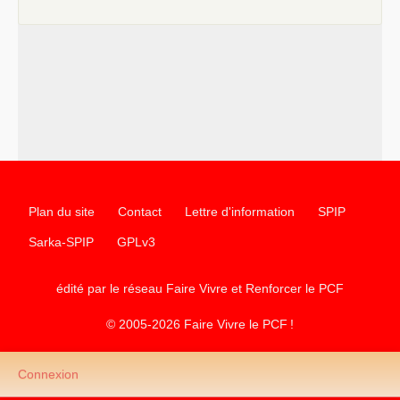
e
–
contribution de jeunes communistes au 39
congrès :
Six
chantiers pour affirmer l’ambition révolutionnaire du
PCF
–
un texte de Jean-Claude Delaunay
le marxisme est la
science sociale de notre temps
–
un appel
proposé aux partis communistes et ouvrier
d’Europe
–
les
cinq chantiers pour contribuer au débat sur le projet
communiste
Plan du site
Contact
Lettre d'information
SPIP
Sarka-SPIP
GPLv3
édité par le réseau Faire Vivre et Renforcer le
PCF
© 2005-2026 Faire Vivre le
PCF
!
Connexion