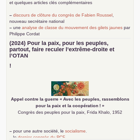
et quelques articles clés complémentaires
–
discours de clôture du congrès de Fabien Roussel
,
nouveau secrétaire national
–
une
analyse de classe du mouvement des gilets jaunes
par
Philippe Cordat
–
un texte de Jean-Claude Delaunay
le marxisme est la
(2024) Pour la paix, pour les peuples,
science sociale de notre temps
partout, faire reculer l’extrême-droite et
–
un appel
proposé aux partis communistes et ouvrier
l’
OTAN
d’Europe
–
demandez
le numéro 10 de la revue Unir les Communistes
!
–
les
cinq chantiers pour contribuer au débat sur le projet
communiste
Appel contre la guerre «
Avec les peuples, rassemblons
pour la paix et la coopération
!
»
Congrès des peuples pour la paix, Frida Khalo, 1952
–
pour une autre société, le
socialisme
.
–
le
dernier congrès du
PCF