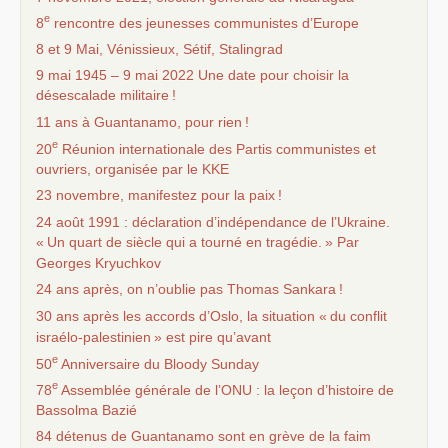
e
8
rencontre des jeunesses communistes d’Europe
8 et 9 Mai, Vénissieux, Sétif, Stalingrad
9 mai 1945 – 9 mai 2022 Une date pour choisir la
désescalade militaire
!
11 ans à Guantanamo, pour rien
!
e
20
Réunion internationale des Partis communistes et
ouvriers, organisée par le
KKE
23 novembre, manifestez pour la paix
!
24 août 1991 : déclaration d’indépendance de l’Ukraine.
«
Un quart de siècle qui a tourné en tragédie.
» Par
Georges Kryuchkov
24 ans après, on n’oublie pas Thomas Sankara
!
30 ans après les accords d’Oslo, la situation «
du conflit
israélo-palestinien
» est pire qu’avant
e
50
Anniversaire du Bloody Sunday
e
78
Assemblée générale de l’
ONU
: la leçon d’histoire de
Bassolma Bazié
84 détenus de Guantanamo sont en grève de la faim