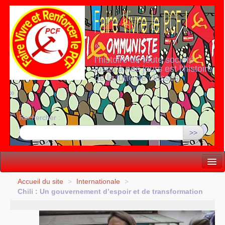
«
l’histoire de toute société
jusqu’à nos jours est l’histoire
de la lutte de classes
»
Rechercher :
>>
Vie politique
Accueil du site
>
Internationale
>
Chili : Un gouvernement d’espoir et de transformation
Lutter, Unir...
Internationale