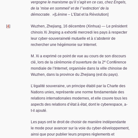
vergogne le marxisme qu’il s’agit en ce cas, chez Engels,
de la ’mise en sommeil’ et de l’’extinction’ de la
démocratie.
»
[Lénine – L’Etat et la Révolution]
[
4
]
Wuzhen, Zhejiang, 16 décembre (Xinhua) — Le président
chinois Xi Jinping a exhorté mercredi les pays à respecter
leur cyber-souveraineté mutuelle et à s’abstenir de
rechercher une hégémonie sur Internet.
M. Xi a exprimé ce point de vue au cours de son discours
e
clé, lors de la cérémonie d’ouverture de la 2
Conférence
mondiale de l’Internet, organisée dans la ville chinoise de
Wuzhen, dans la province du Zhejiang (est du pays).
L’égalité souveraine, un principe établi par la Charte des
Nations unies, représente une norme fondamentale des
relations internationales modernes, et elle couvre tous les
aspects des relations d’état à état, dont le cyberespace, a-
t-il ajouté.
Les pays ont le droit de choisir de manière indépendante
le mode pour avancer sur la voie du cyber-développement,
ainsi que pour publier leurs propres règlements et