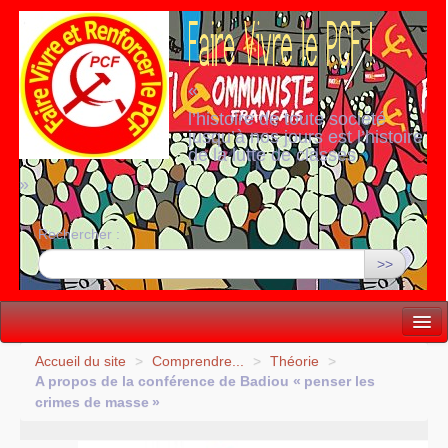
«
l’histoire de toute société
jusqu’à nos jours est l’histoire
de la lutte de classes
»
Rechercher :
>>
Vie politique
Accueil du site
>
Comprendre...
>
Théorie
>
A propos de la conférence de Badiou «
penser les
Lutter, Unir...
crimes de masse
»
Internationale