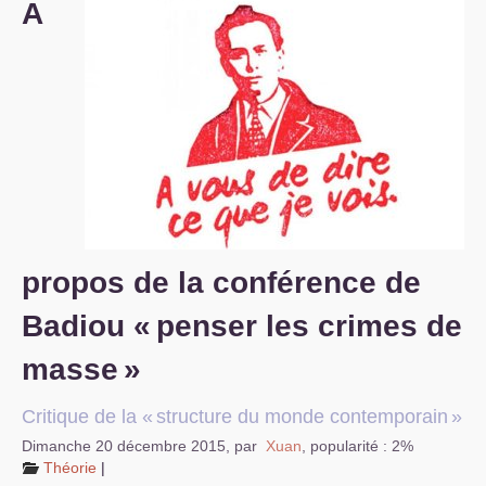
A
S’organiser
Comprendre...
Vie du site
propos de la conférence de
Badiou «
penser les crimes de
masse
»
Critique de la «
structure du monde contemporain
»
Dimanche 20 décembre 2015
,
par
Xuan
,
popularité : 2%
Théorie
|