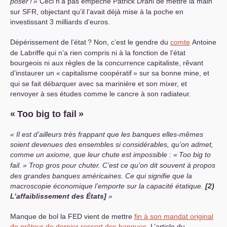
poser
!
»
Ceci n’a pas empêché Patrick Drahi de mettre la main
sur
SFR
, objectant qu’il l’avait déjà mise à la poche en
investissant 3 milliards d’euros.
Dépérissement de l’état
? Non, c’est le gendre du
comte
Antoine
de Labriffe qui n’a rien compris ni à la fonction de l’état
bourgeois ni aux règles de la concurrence capitaliste, rêvant
d’instaurer un «
capitalisme coopératif
» sur sa bonne mine, et
qui se fait débarquer avec sa marinière et son mixer, et
renvoyer à ses études comme le cancre à son radiateur.
«
Too big to fail
»
Il est d’ailleurs très frappant que les banques elles-mêmes
soient devenues des ensembles si considérables, qu’on admet,
comme un axiome, que leur chute est impossible : «
Too big to
fail.
» Trop gros pour chuter. C’est ce qu’on dit souvent à propos
des grandes banques américaines. Ce qui signifie que la
macroscopie économique l’emporte sur la capacité étatique.
[2)
L’affaiblissement des États]
Manque de bol la
FED
vient de mettre
fin à son mandat original
de prêteur de dernier ressort des banques
. L’article du