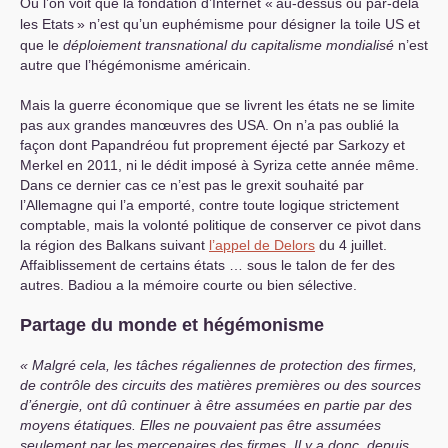
Où l’on voit que la fondation d’Internet «
au-dessus ou par-delà
les Etats
» n’est qu’un euphémisme pour désigner la toile
US
et
que le
déploiement transnational du capitalisme mondialisé
n’est
autre que
l’hégémonisme américain.
Mais la guerre économique que se livrent les états ne se limite
pas aux grandes manœuvres des
USA
. On n’a pas oublié la
façon dont Papandréou fut proprement éjecté par Sarkozy et
Merkel en 2011, ni le dédit imposé à Syriza cette année même.
Dans ce dernier cas ce n’est pas le grexit souhaité par
l’Allemagne qui l’a emporté, contre toute logique strictement
comptable, mais la volonté politique de conserver ce pivot dans
la région des Balkans suivant
l’appel de Delors
du 4 juillet.
Affaiblissement de certains états … sous le talon de fer des
autres. Badiou a la mémoire courte ou bien sélective.
Partage du monde et hégémonisme
Malgré cela, les tâches régaliennes de protection des firmes,
de contrôle des circuits des matières premières ou des sources
d’énergie, ont dû continuer à être assumées en partie par des
moyens étatiques. Elles ne pouvaient pas être assumées
seulement par les mercenaires des firmes. Il y a donc, depuis