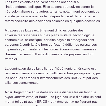
Les luttes coloniales souvent armées ont abouti à
l’indépendance politique. Elles se sont poursuivies contre le
néo-colonialisme sur d’autres terrains, notamment économique,
afin de parvenir à une réelle indépendance et de rattraper le
retard séculaire des anciennes colonies en quelques décennies.
A travers ces luttes extrêmement difficiles contre des
adversaires supérieurs sur les plans militaire, technologique,
économique, scientifique, certains pays dits
émergents
sont
parvenus à sortir la tête hors de l’eau, à défier les puissances
impériales
; et maintenant les forces économiques immenses
libérées par leurs milliards d’ouvriers et de paysans les font
trembler.
La domination du dollar, pilier de l’hégémonie américaine est
remise en cause à travers de multiples échanges régionaux, par
les banques et fonds d’investissements des
BRICS
, et par des
alliances concurrentes.
Ainsi l’hégémonie
US
est-elle vouée à disparaître en tant que
super-impérialisme,
et Badiou ne juge pas utile d’en dire un seul
mot, à tel point que «
BRICS
» et «
émergent
» ne figurent pas