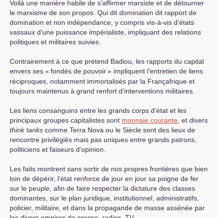
Voilà une manière habile de s’affirmer marxiste et de détourner
le marxisme de son propos. Qui dit domination dit rapport de
domination et non indépendance, y compris vis-à-vis d’états
vassaux d’une puissance impérialiste, impliquant des relations
politiques et militaires suivies.
Contrairement à ce que prétend Badiou, les rapports du capital
envers ses «
fondés de pouvoir
» impliquent l’entretien de liens
réciproques, notamment immortalisés par la Françafrique et
toujours maintenus à grand renfort d’interventions militaires.
Les liens consanguins entre les grands corps d’état et les
principaux groupes capitalistes sont
monnaie courante
, et divers
think tanks
comme Terra Nova ou le Siècle sont des lieux de
rencontre privilégiés mais pas uniques entre grands patrons,
politiciens et faiseurs d’opinion.
Les faits montrent sans sortir de nos propres frontières que bien
loin de dépérir, l’état renforce de jour en jour sa poigne de fer
sur le peuple, afin de faire respecter la dictature des classes
dominantes, sur le plan juridique, institutionnel, administratifs,
policier, militaire, et dans la propagande de masse assénée par
les divers empires de presse, radios,
TV
.