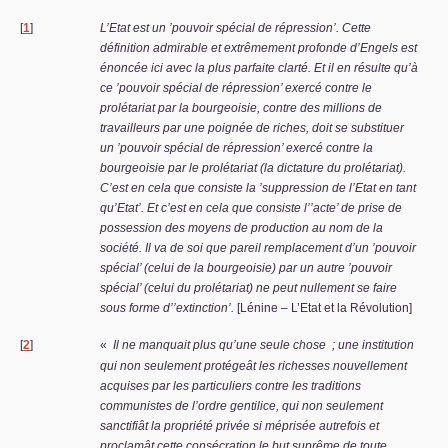
[
1
]
L’Etat est un ’pouvoir spécial de répression’. Cette
définition admirable et extrêmement profonde d’Engels est
énoncée ici avec la plus parfaite clarté. Et il en résulte qu’à
ce ’pouvoir spécial de répression’ exercé contre le
prolétariat par la bourgeoisie, contre des millions de
travailleurs par une poignée de riches, doit se substituer
un ’pouvoir spécial de répression’ exercé contre la
bourgeoisie par le prolétariat (la dictature du prolétariat).
C’est en cela que consiste la ’suppression de l’Etat en tant
qu’Etat’. Et c’est en cela que consiste l’’acte’ de prise de
possession des moyens de production au nom de la
société. Il va de soi que
pareil
remplacement d’un ’pouvoir
spécial’ (celui de la bourgeoisie) par un autre ’pouvoir
spécial’ (celui du prolétariat) ne peut nullement se faire
sous forme d’’extinction’.
[Lénine – L’Etat et la Révolution]
[
2
]
«
Il ne manquait plus qu’une seule chose
; une institution
qui non seulement protégeât les richesses nouvellement
acquises par les particuliers contre les traditions
communistes de l’ordre gentilice, qui non seulement
sanctifiât la propriété privée si méprisée autrefois et
proclamât cette consécration le but suprême de toute