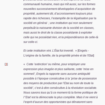
communauté humaine, mais qui mît aussi, sur les formes
nouvelles successivement développées d’acquisition de
propriété, autrement dit, d’accroissement toujours plus
rapide des richesses, l’estampille de la légalisation par la
société en général
; une institution qui non seulement
perpétuât la naissante division de la société en classes,
mais aussi le droit de la classe possédante à exploiter
celle qui ne possédait rien, et la prépondérance de celle-là
sur celle-ci.
Et cette institution vint. L’État fut inventé
.
» [Engels -
L’origine de la famille, de la propriété privée et de l’Etat]
[
3
]
«
Cette ’extinction’ ou même, pour employer une
expression plus imagée et plus saillante, cette ’mise en
sommeil’, Engels la rapporte sans aucune ambiguïté
possible à l’époque
consécutive
à la ’prise de possession
des moyens de production par l’Etat au nom de toute la
société’, c’est-à-dire
consécutive
à la révolution socialiste.
Nous savons tous qu’à ce moment-là la forme politique de
l’’Etat’ est la démocratie la plus complète. Mais il ne vient à
l’esprit d’aucun des opportunistes qui dénaturent sans