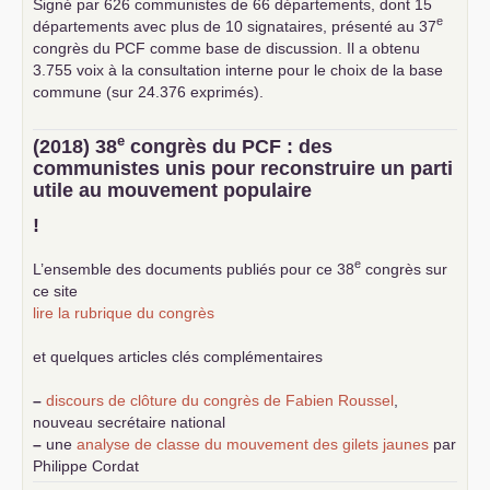
Signé par 626 communistes de 66 départements, dont 15
e
départements avec plus de 10 signataires, présenté au 37
congrès du
PCF
comme base de discussion. Il a obtenu
3.755 voix à la consultation interne pour le choix de la base
commune (sur 24.376 exprimés).
e
(2018) 38
congrès du
PCF
: des
communistes unis pour reconstruire un parti
utile au mouvement populaire
!
e
L’ensemble des documents publiés pour ce 38
congrès sur
ce site
lire la rubrique du congrès
et quelques articles clés complémentaires
–
discours de clôture du congrès de Fabien Roussel
,
nouveau secrétaire national
–
une
analyse de classe du mouvement des gilets jaunes
par
Philippe Cordat
–
un texte de Jean-Claude Delaunay
le marxisme est la