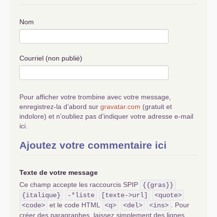
Nom
Courriel (non publié)
Pour afficher votre trombine avec votre message,
enregistrez-la d’abord sur
gravatar.com
(gratuit et
indolore) et n’oubliez pas d’indiquer votre adresse e-mail
ici.
Ajoutez votre commentaire ici
Texte de votre message
Ce champ accepte les raccourcis SPIP
{{gras}}
{italique}
-*liste
[texte->url]
<quote>
et le code HTML
. Pour
<code>
<q>
<del>
<ins>
créer des paragraphes, laissez simplement des lignes