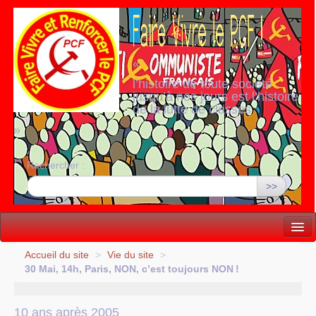
«
l’histoire de toute société
jusqu’à nos jours est l’histoire
de la lutte de classes
»
Rechercher :
>>
Vie politique
Accueil du site
>
Vie du site
>
30 Mai, 14h, Paris,
NON
, c’est toujours
NON
!
Lutter, Unir...
Internationale
10 ans après 2005