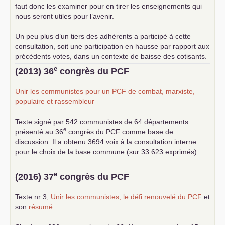
faut donc les examiner pour en tirer les enseignements qui
nous seront utiles pour l’avenir.
Un peu plus d’un tiers des adhérents a participé à cette
consultation, soit une participation en hausse par rapport aux
précédents votes, dans un contexte de baisse des cotisants.
... lire la suite
e
(2013) 36
congrès du
PCF
Unir les communistes pour un
PCF
de combat, marxiste,
populaire et rassembleur
Texte signé par 542 communistes de 64 départements
e
présenté au 36
congrès du
PCF
comme base de
discussion. Il a obtenu 3694 voix à la consultation interne
pour le choix de la base commune (sur 33 623 exprimés) .
e
(2016) 37
congrès du
PCF
Texte nr 3,
Unir les communistes, le défi renouvelé du
PCF
et
son
résumé
.