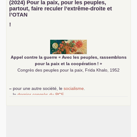
(2024) Pour la paix, pour les peuples,
science sociale de notre temps
partout, faire reculer l’extrême-droite et
–
un appel
proposé aux partis communistes et ouvrier
l’
OTAN
d’Europe
–
demandez
le numéro 10 de la revue Unir les Communistes
!
–
les
cinq chantiers pour contribuer au débat sur le projet
communiste
Appel contre la guerre «
Avec les peuples, rassemblons
pour la paix et la coopération
!
»
Congrès des peuples pour la paix, Frida Khalo, 1952
–
pour une autre société, le
socialisme
.
–
le
dernier congrès du
PCF
e
–
contribution de jeunes communistes au 39
congrès :
Six
chantiers pour affirmer l’ambition révolutionnaire du
PCF
–
un texte de Jean-Claude Delaunay
le marxisme est la
science sociale de notre temps
–
un appel
proposé aux partis communistes et ouvrier
d’Europe