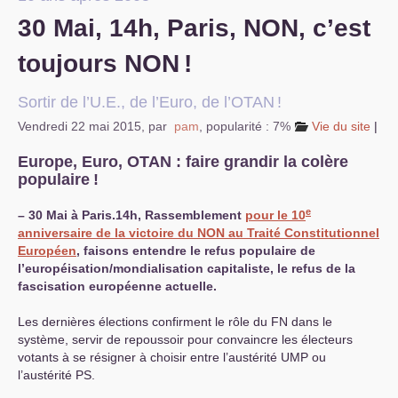
30 Mai, 14h, Paris,
NON
, c’est
S’organiser
toujours
NON
!
Comprendre...
Vie du site
Sortir de l’U.E., de l’Euro, de l’
OTAN
!
Vendredi 22 mai 2015
,
par
pam
,
popularité : 7%
Vie du site
|
Europe, Euro,
OTAN
: faire grandir la colère
populaire
!
e
–
30 Mai à Paris.14h, Rassemblement
pour le 10
anniversaire de la victoire du
NON
au Traité Constitutionnel
Européen
, faisons entendre le refus populaire de
l’européisation/mondialisation capitaliste, le refus de la
fascisation européenne actuelle.
Les dernières élections confirment le rôle du
FN
dans le
système, servir de repoussoir pour convaincre les électeurs
votants à se résigner à choisir entre l’austérité
UMP
ou
l’austérité
PS
.