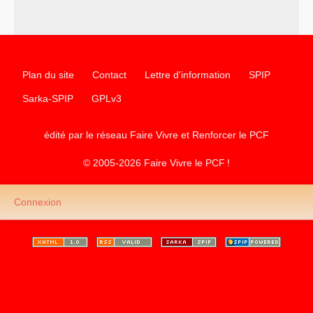
–
les
cinq chantiers pour contribuer au débat sur le projet
communiste
Plan du site
Contact
Lettre d'information
SPIP
Sarka-SPIP
GPLv3
édité par le réseau Faire Vivre et Renforcer le
PCF
© 2005-2026 Faire Vivre le
PCF
!
Connexion