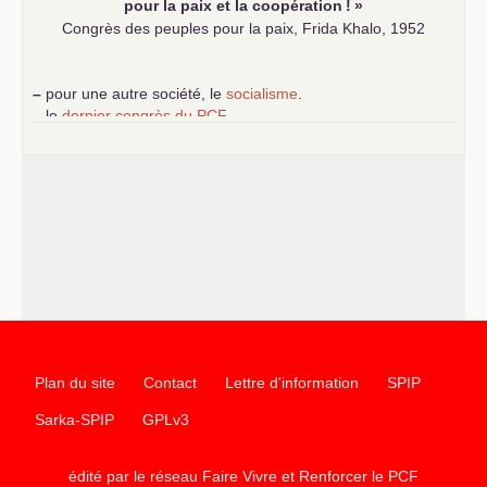
pour la paix et la coopération
!
»
Congrès des peuples pour la paix, Frida Khalo, 1952
–
pour une autre société, le
socialisme
.
–
le
dernier congrès du
PCF
e
–
contribution de jeunes communistes au 39
congrès :
Six
chantiers pour affirmer l’ambition révolutionnaire du
PCF
–
un texte de Jean-Claude Delaunay
le marxisme est la
science sociale de notre temps
–
un appel
proposé aux partis communistes et ouvrier
d’Europe
–
les
cinq chantiers pour contribuer au débat sur le projet
communiste
Plan du site
Contact
Lettre d'information
SPIP
Sarka-SPIP
GPLv3
édité par le réseau Faire Vivre et Renforcer le
PCF