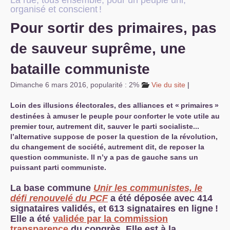
La rue, tous ensemble, pour un peuple uni,
organisé et conscient
!
S’organiser
Pour sortir des primaires, pas
Comprendre...
de sauveur suprême, une
Vie du site
bataille communiste
Dimanche 6 mars 2016
,
popularité : 2%
Vie du site
|
Loin des illusions électorales, des alliances et «
primaires
»
destinées à amuser le peuple pour conforter le vote utile au
premier tour, autrement dit, sauver le parti socialiste...
l’alternative suppose de poser la question de la révolution,
du changement de société, autrement dit, de reposer la
question communiste.
Il n’y a pas de gauche sans un
puissant parti communiste.
La base commune
Unir les communistes, le
défi renouvelé du
PCF
a été déposée avec 414
signataires validés, et 613 signataires en ligne
!
Elle a été
validée par la commission
transparence
du congrès. Elle est à la