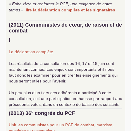
«
Faire vivre et renforcer le
PCF
, une exigence de notre
temps
»
.
lire la déclaration complète et les signataires
(2011) Communistes de cœur, de raison et de
combat
!
La déclaration complète
Les résultats de la consultation des 16, 17 et 18 juin sont
maintenant connus. Les enjeux sont importants et il nous
faut donc les examiner pour en tirer les enseignements qui
nous seront utiles pour l’avenir.
Un peu plus d’un tiers des adhérents a participé à cette
consultation, soit une participation en hausse par rapport aux
précédents votes, dans un contexte de baisse des cotisants.
... lire la suite
e
(2013) 36
congrès du
PCF
Unir les communistes pour un
PCF
de combat, marxiste,
populaire et rassembleur