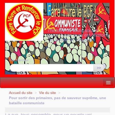
«
l’histoire de toute société
jusqu’à nos jours est l’histoire
de la lutte de classes
»
Rechercher :
>>
Vie politique
Accueil du site
>
Vie du site
>
Pour sortir des primaires, pas de sauveur suprême, une
Lutter, Unir...
bataille communiste
Internationale