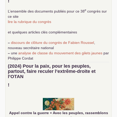
!
e
L’ensemble des documents publiés pour ce 38
congrès sur
ce site
lire la rubrique du congrès
et quelques articles clés complémentaires
–
discours de clôture du congrès de Fabien Roussel
,
nouveau secrétaire national
–
une
analyse de classe du mouvement des gilets jaunes
par
Philippe Cordat
–
un texte de Jean-Claude Delaunay
le marxisme est la
(2024) Pour la paix, pour les peuples,
science sociale de notre temps
partout, faire reculer l’extrême-droite et
–
un appel
proposé aux partis communistes et ouvrier
l’
OTAN
d’Europe
–
demandez
le numéro 10 de la revue Unir les Communistes
!
–
les
cinq chantiers pour contribuer au débat sur le projet
communiste
Appel contre la guerre «
Avec les peuples, rassemblons