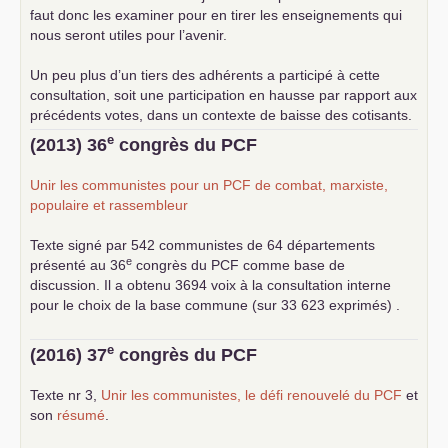
faut donc les examiner pour en tirer les enseignements qui
nous seront utiles pour l’avenir.
Un peu plus d’un tiers des adhérents a participé à cette
consultation, soit une participation en hausse par rapport aux
précédents votes, dans un contexte de baisse des cotisants.
... lire la suite
e
(2013) 36
congrès du
PCF
Unir les communistes pour un
PCF
de combat, marxiste,
populaire et rassembleur
Texte signé par 542 communistes de 64 départements
e
présenté au 36
congrès du
PCF
comme base de
discussion. Il a obtenu 3694 voix à la consultation interne
pour le choix de la base commune (sur 33 623 exprimés) .
e
(2016) 37
congrès du
PCF
Texte nr 3,
Unir les communistes, le défi renouvelé du
PCF
et
son
résumé
.