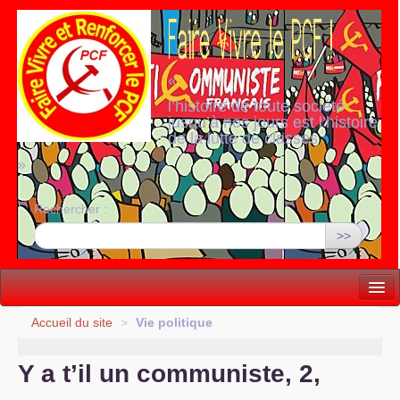
«
l’histoire de toute société
jusqu’à nos jours est l’histoire
de la lutte de classes
»
Rechercher :
>>
Vie politique
Accueil du site
>
Vie politique
Lutter, Unir...
Y a t’il un communiste, 2,
Internationale