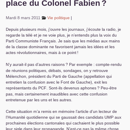
place du Colonel Fabien
?
S’organiser
Mardi 8 mars 2011
Vie politique
|
Comprendre...
Depuis plusieurs mois, j’ouvre les journaux, j’écoute la radio, je
Vie du site
regarde la télé et je ne voie plus, je n’entends plus la voix du
Parti Communiste Français. Je sais que les médias aux mains
de la classe dominante ne favorisent jamais les idées et les
actes révolutionnaires, mais à ce point
!
N’y aurait-il pas d’autres raisons
? Par exemple : compte-rendu
de réunions politiques, débats, sondages, on y retrouve
Mélenchon, président du Parti de Gauche (appellation qui
entretien la confusion avec le Font de Gauche), exit les
représentants du
PCF
. Sont-ils devenus aphones
? Peu-être
pas, mais certainement inaudibles avec cette confusion
entretenue par les uns et les autres.
Cette situation m’a remis en mémoire l’article d’un lecteur de
l’Humanité quotidienne qui se gaussait des candidats
UMP
aux
prochaines élections cantonales qui cachaient le plus possible
leur sigle dans leur propagande. N’est-ce pas la même chose