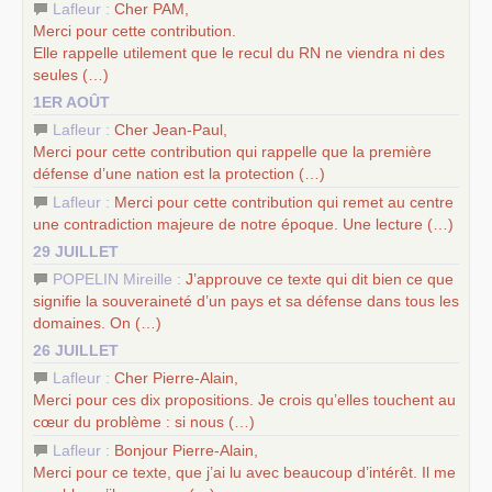
–
les
cinq chantiers pour contribuer au débat sur le projet
Lafleur :
Cher
PAM
,
communiste
Merci pour cette contribution.
Elle rappelle utilement que le recul du
RN
ne viendra ni des
seules (…)
1ER AOÛT
Lafleur :
Cher Jean-Paul,
Merci pour cette contribution qui rappelle que la première
défense d’une nation est la protection (…)
Lafleur :
Merci pour cette contribution qui remet au centre
une contradiction majeure de notre époque. Une lecture (…)
29 JUILLET
POPELIN Mireille :
J’approuve ce texte qui dit bien ce que
signifie la souveraineté d’un pays et sa défense dans tous les
domaines. On (…)
26 JUILLET
Lafleur :
Cher Pierre-Alain,
Merci pour ces dix propositions. Je crois qu’elles touchent au
cœur du problème : si nous (…)
Lafleur :
Bonjour Pierre-Alain,
Merci pour ce texte, que j’ai lu avec beaucoup d’intérêt. Il me