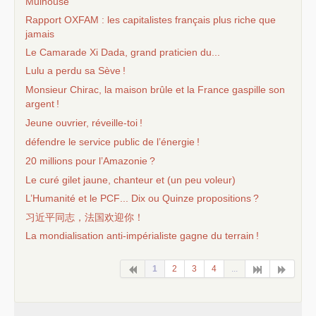
Mulhouse
Rapport
OXFAM
: les capitalistes français plus riche que
jamais
Le Camarade Xi Dada, grand praticien du...
Lulu a perdu sa Sève
!
Monsieur Chirac, la maison brûle et la France gaspille son
argent
!
Jeune ouvrier, réveille-toi
!
défendre le service public de l’énergie
!
20 millions pour l’Amazonie
?
Le curé gilet jaune, chanteur et (un peu voleur)
L’Humanité et le
PCF
... Dix ou Quinze propositions
?
习近平同志，法国欢迎你！
La mondialisation anti-impérialiste gagne du terrain
!
1
2
3
4
...