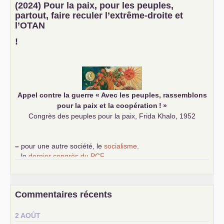
–
un texte de Jean-Claude Delaunay
le marxisme est la
(2024) Pour la paix, pour les peuples,
science sociale de notre temps
partout, faire reculer l’extrême-droite et
–
un appel
proposé aux partis communistes et ouvrier
l’
OTAN
d’Europe
–
demandez
le numéro 10 de la revue Unir les Communistes
!
–
les
cinq chantiers pour contribuer au débat sur le projet
communiste
Appel contre la guerre «
Avec les peuples, rassemblons
pour la paix et la coopération
!
»
Congrès des peuples pour la paix, Frida Khalo, 1952
–
pour une autre société, le
socialisme
.
–
le
dernier congrès du
PCF
e
–
contribution de jeunes communistes au 39
congrès :
Six
chantiers pour affirmer l’ambition révolutionnaire du
PCF
–
un texte de Jean-Claude Delaunay
le marxisme est la
Commentaires récents
science sociale de notre temps
–
un appel
proposé aux partis communistes et ouvrier
2 AOÛT
d’Europe