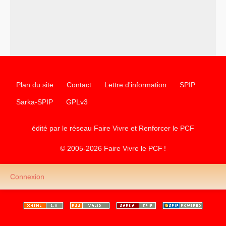
Plan du site
Contact
Lettre d'information
SPIP
Sarka-SPIP
GPLv3
édité par le réseau Faire Vivre et Renforcer le
PCF
© 2005-2026 Faire Vivre le
PCF
!
Connexion