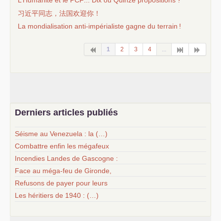
L’Humanité et le
PCF
... Dix ou Quinze propositions
?
习近平同志，法国欢迎你！
La mondialisation anti-impérialiste gagne du terrain
!
1
2
3
4
...
Derniers articles publiés
Séisme au Venezuela : la (…)
Combattre enfin les mégafeux
Incendies Landes de Gascogne :
Face au méga-feu de Gironde,
Refusons de payer pour leurs
Les héritiers de 1940 : (…)