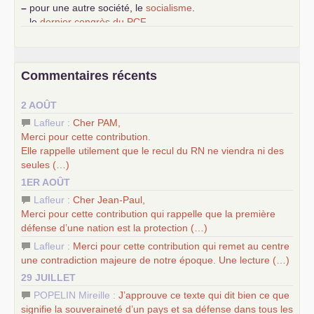
–
pour une autre société, le
socialisme
.
–
le
dernier congrès du
PCF
e
–
contribution de jeunes communistes au 39
congrès :
Six
chantiers pour affirmer l’ambition révolutionnaire du
PCF
–
un texte de Jean-Claude Delaunay
le marxisme est la
Commentaires récents
science sociale de notre temps
–
un appel
proposé aux partis communistes et ouvrier
2 AOÛT
d’Europe
–
les
cinq chantiers pour contribuer au débat sur le projet
Lafleur :
Cher
PAM
,
communiste
Merci pour cette contribution.
Elle rappelle utilement que le recul du
RN
ne viendra ni des
seules (…)
1ER AOÛT
Lafleur :
Cher Jean-Paul,
Merci pour cette contribution qui rappelle que la première
défense d’une nation est la protection (…)
Lafleur :
Merci pour cette contribution qui remet au centre
une contradiction majeure de notre époque. Une lecture (…)
29 JUILLET
POPELIN Mireille :
J’approuve ce texte qui dit bien ce que
signifie la souveraineté d’un pays et sa défense dans tous les