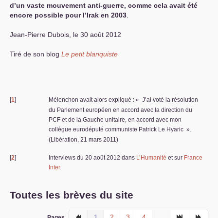
d’un vaste mouvement anti-guerre, comme cela avait été
encore possible pour l’Irak en 2003
.
Jean-Pierre Dubois, le 30 août 2012
Tiré de son blog
Le petit blanquiste
[
1
]
Mélenchon avait alors expliqué : «
J’ai voté la résolution
du Parlement européen en accord avec la direction du
PCF
et de la Gauche unitaire, en accord avec mon
collègue eurodéputé communiste Patrick Le Hyaric
».
(Libération, 21 mars 2011)
[
2
]
Interviews du 20 août 2012 dans
L’Humanité
et sur
France
Inter
.
Toutes les brèves du site
1
2
3
4
...
Pages