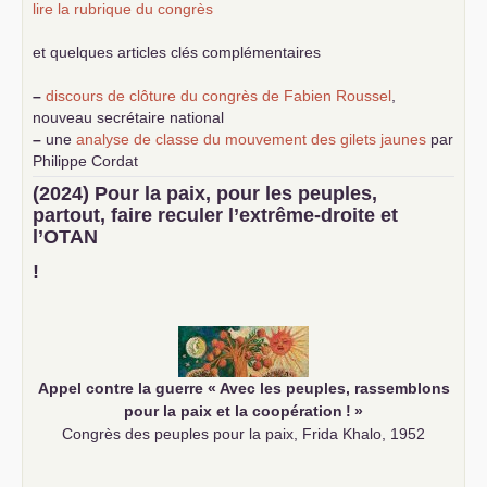
lire la rubrique du congrès
et quelques articles clés complémentaires
–
discours de clôture du congrès de Fabien Roussel
,
nouveau secrétaire national
–
une
analyse de classe du mouvement des gilets jaunes
par
Philippe Cordat
–
un texte de Jean-Claude Delaunay
le marxisme est la
(2024) Pour la paix, pour les peuples,
science sociale de notre temps
partout, faire reculer l’extrême-droite et
–
un appel
proposé aux partis communistes et ouvrier
l’
OTAN
d’Europe
–
demandez
le numéro 10 de la revue Unir les Communistes
!
–
les
cinq chantiers pour contribuer au débat sur le projet
communiste
Appel contre la guerre «
Avec les peuples, rassemblons
pour la paix et la coopération
!
»
Congrès des peuples pour la paix, Frida Khalo, 1952