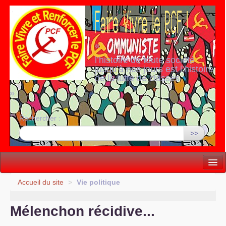
«
l’histoire de toute société
jusqu’à nos jours est l’histoire
de la lutte de classes
»
Rechercher :
>>
Vie politique
Accueil du site
>
Vie politique
Lutter, Unir...
Mélenchon récidive...
Internationale