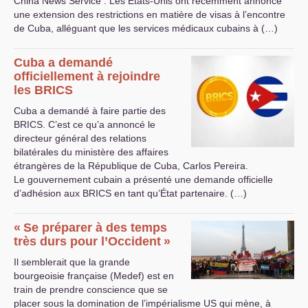
China News Service : Les États-Unis ont récemment annoncé
une extension des restrictions en matière de visas à l’encontre
de Cuba, alléguant que les services médicaux cubains à (…)
Cuba a demandé
officiellement à rejoindre
les
BRICS
Cuba a demandé à faire partie des
BRICS
. C’est ce qu’a annoncé le
directeur général des relations
bilatérales du ministère des affaires
étrangères de la République de Cuba, Carlos Pereira.
Le gouvernement cubain a présenté une demande officielle
d’adhésion aux
BRICS
en tant qu’État partenaire. (…)
«
Se préparer à des temps
très durs pour l’Occident
»
Il semblerait que la grande
bourgeoisie française (Medef) est en
train de prendre conscience que se
placer sous la domination de l’impérialisme
US
qui mène, à