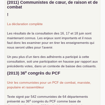
(2011) Communistes de cœur, de raison et de
combat
!
La déclaration complète
Les résultats de la consultation des 16, 17 et 18 juin sont
maintenant connus. Les enjeux sont importants et il nous
faut donc les examiner pour en tirer les enseignements qui
nous seront utiles pour l’avenir.
Un peu plus d’un tiers des adhérents a participé à cette
consultation, soit une participation en hausse par rapport aux
précédents votes, dans un contexte de baisse des cotisants.
... lire la suite
e
(2013) 36
congrès du
PCF
Unir les communistes pour un
PCF
de combat, marxiste,
populaire et rassembleur
Texte signé par 542 communistes de 64 départements
e
présenté au 36
congrès du
PCF
comme base de