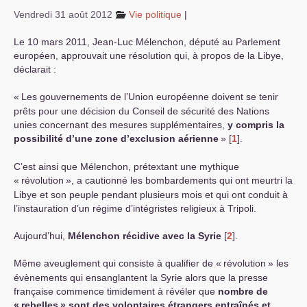
Vendredi 31 août 2012
Vie politique
|
S’organiser
Le 10 mars 2011, Jean-Luc Mélenchon, député au Parlement
Comprendre...
européen, approuvait une résolution qui, à propos de la Libye,
déclarait :
Vie du site
«
Les gouvernements de l’Union européenne doivent se tenir
prêts pour une décision du Conseil de sécurité des Nations
unies concernant des mesures supplémentaires,
y compris la
possibilité d’une zone d’exclusion aérienne
»
[
1
]
.
C’est ainsi que Mélenchon, prétextant une mythique
«
révolution
», a cautionné les bombardements qui ont meurtri la
Libye et son peuple pendant plusieurs mois et qui ont conduit à
l’instauration d’un régime d’intégristes religieux à Tripoli.
Aujourd’hui,
Mélenchon récidive avec la Syrie
[
2
]
.
Même aveuglement qui consiste à qualifier de «
révolution
» les
évènements qui ensanglantent la Syrie alors que la presse
française commence timidement à révéler que
nombre de
«
rebelles
» sont des volontaires étrangers entraînés et