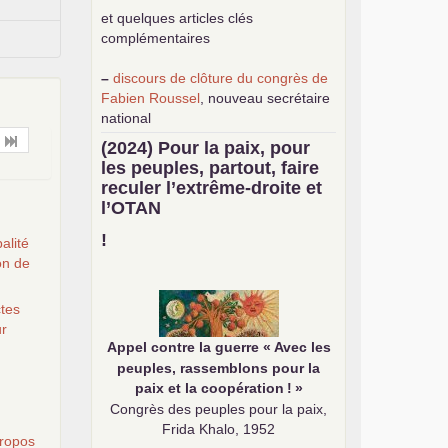
et quelques articles clés
complémentaires
–
discours de clôture du congrès de
Fabien Roussel
, nouveau secrétaire
national
–
une
analyse de classe du
(2024) Pour la paix, pour
mouvement des gilets jaunes
par
les peuples, partout, faire
Philippe Cordat
reculer l’extrême-droite et
–
un texte de Jean-Claude Delaunay
l’
OTAN
le marxisme est la science sociale de
notre temps
!
alité
–
un appel
proposé aux partis
on de
communistes et ouvrier d’Europe
–
demandez
le numéro 10 de la
ctes
revue Unir les Communistes
ur
–
les
cinq chantiers pour contribuer
Appel contre la guerre «
Avec les
au débat sur le projet communiste
peuples, rassemblons pour la
paix et la coopération
!
»
Congrès des peuples pour la paix,
Frida Khalo, 1952
propos