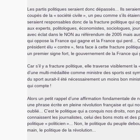
Les partis politiques seraient donc dépassés... Ils seraie
coupés de la «
société civile
», un peu comme s’ils étaien
seraient responsables donc de la fracture politique qui o
aux experts, politologues, économistes, sociologues, journ
avec éclat dans le
NON
au référendum de 2005 mais aus
qui oppose la France qui gagne et la France qui perd...
président élu «
contre
», fera face à cette fracture polit
un premier signe fort, le gouvernement de la France qui 
Car s’il y a fracture politique, elle traverse visiblement la 
d’une multi-médaillée comme ministre des sports est sym
du sport aurait-il été nécessairement un moins bon minis
qui compte
!
Alors un petit rappel d’une affirmation fondamentale de no
une phrase écrite en pleine révolution française et qui n
oublié... C’est le politique qui a conquis nos droits, non p
connaissent les journalistes, celui des bons mots et des
politique «
politicien
»... Non, le politique du peuple debo
main, le politique de la révolution...