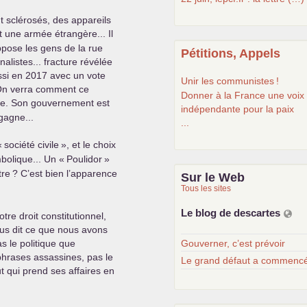
nt sclérosés, des appareils
t une armée étrangère... Il
ppose les gens de la rue
Pétitions, Appels
alistes... fracture révélée
si en 2017 avec un vote
Unir les communistes
!
 On verra comment ce
Donner à la France une voix
ique. Son gouvernement est
indépendante pour la paix
gagne...
...
«
société civile
», et le choix
bolique... Un «
Poulidor
»
tre
? C’est bien l’apparence
Sur le Web
Tous les sites
Le blog de descartes
tre droit constitutionnel,
ous dit ce que nous avons
Gouverner, c’est prévoir
as le politique que
 phrases assassines, pas le
Le grand défaut a commen
ut qui prend ses affaires en