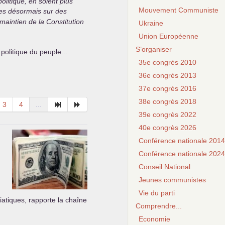
olitique, en soient plus
Mouvement Communiste
ées désormais sur des
maintien de la Constitution
Ukraine
Union Européenne
S’organiser
é politique du peuple...
35e congrès 2010
36e congrès 2013
37e congrès 2016
38e congrès 2018
3
4
...
39e congrès 2022
40e congrès 2026
Conférence nationale 2014
Conférence nationale 2024
Conseil National
Jeunes communistes
Vie du parti
iatiques, rapporte la chaîne
Comprendre...
Economie