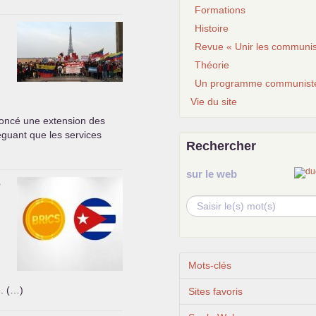
Formations
Histoire
Revue « Unir les communis
Théorie
Un programme communist
Vie du site
oncé une extension des
léguant que les services
Rechercher
sur le web
e
Mots-clés
e. (…)
Sites favoris