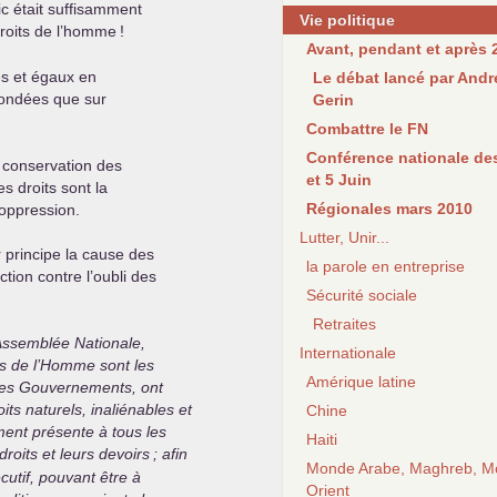
ic était suffisamment
Vie politique
 droits de l’homme
!
Avant, pendant et après 2
es et égaux en
Le débat lancé par Andr
 fondées que sur
Gerin
Combattre le FN
Conférence nationale des
la conservation des
et 5 Juin
s droits sont la
Régionales mars 2010
l’oppression.
Lutter, Unir...
 principe la cause des
la parole en entreprise
ction contre l’oubli des
Sécurité sociale
Retraites
Assemblée Nationale,
Internationale
its de l’Homme sont les
Amérique latine
 des Gouvernements, ont
its naturels, inaliénables et
Chine
ent présente à tous les
Haiti
roits et leurs devoirs
; afin
Monde Arabe, Maghreb, M
cutif, pouvant être à
Orient