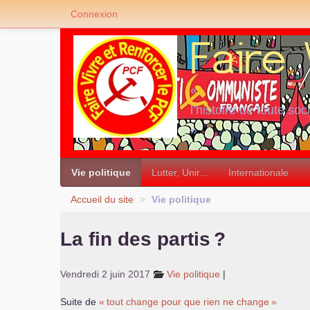
Connexion
«
l’histoire de toute soc
»
Vie politique
Lutter, Unir...
Internationale
Accueil du site
>
Vie politique
La fin des partis
?
Vendredi 2 juin 2017
Vie politique
|
Suite de
«
tout change pour que rien ne change
»