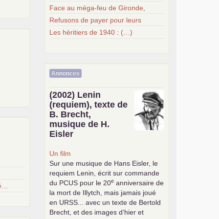
Face au méga-feu de Gironde,
Refusons de payer pour leurs
Les héritiers de 1940 : (…)
Annonces
(2002) Lenin
(requiem), texte de
B. Brecht,
musique de H.
Eisler
Un film
Sur une musique de Hans Eisler, le
requiem Lenin, écrit sur commande
e
du
PCUS
pour le 20
anniversaire de
cé…
la mort de Illytch, mais jamais joué
en
URSS
... avec un texte de Bertold
Brecht, et des images d’hier et