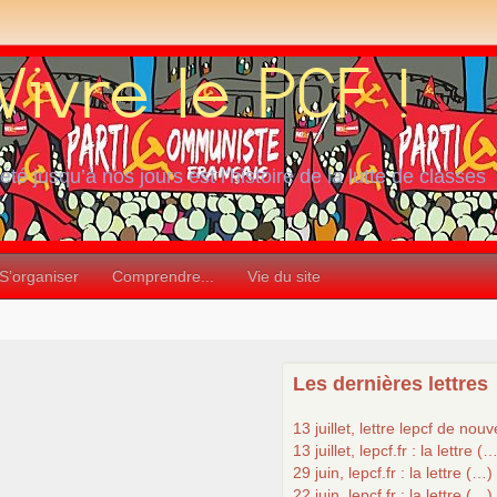
iété jusqu’à nos jours est l’histoire de la lutte de classes
S’organiser
Comprendre...
Vie du site
Les dernières lettres
13 juillet, lettre lepcf de nou
13 juillet, lepcf.fr : la lettre (
29 juin, lepcf.fr : la lettre (…)
22 juin, lepcf.fr : la lettre (…)