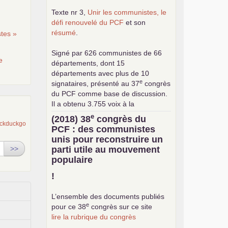
Texte nr 3,
Unir les communistes, le
défi renouvelé du
PCF
et son
résumé
.
tes »
Signé par 626 communistes de 66
e
départements, dont 15
départements avec plus de 10
e
signataires, présenté au 37
congrès
du
PCF
comme base de discussion.
Il a obtenu 3.755 voix à la
consultation interne pour le choix de
e
(2018) 38
congrès du
la base commune (sur 24.376
PCF
: des communistes
exprimés).
unis pour reconstruire un
>>
parti utile au mouvement
populaire
!
L’ensemble des documents publiés
e
pour ce 38
congrès sur ce site
lire la rubrique du congrès