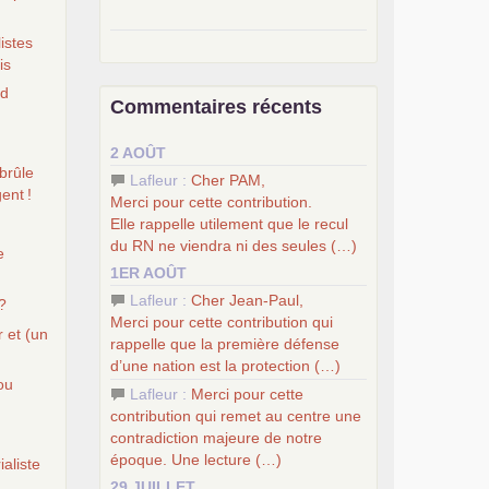
listes
–
pour une autre société, le
is
socialisme
.
–
le
dernier congrès du
PCF
nd
Commentaires récents
–
contribution de jeunes
e
communistes au 39
congrès :
Six
2 AOÛT
chantiers pour affirmer l’ambition
brûle
révolutionnaire du
PCF
Lafleur :
Cher
PAM
,
gent
!
–
un texte de Jean-Claude Delaunay
Merci pour cette contribution.
le marxisme est la science sociale de
Elle rappelle utilement que le recul
notre temps
du
RN
ne viendra ni des seules (…)
e
–
un appel
proposé aux partis
1ER AOÛT
communistes et ouvrier d’Europe
Lafleur :
Cher Jean-Paul,
?
–
les
cinq chantiers pour contribuer
Merci pour cette contribution qui
au débat sur le projet communiste
r et (un
rappelle que la première défense
d’une nation est la protection (…)
 ou
Lafleur :
Merci pour cette
contribution qui remet au centre une
contradiction majeure de notre
époque. Une lecture (…)
ialiste
29 JUILLET