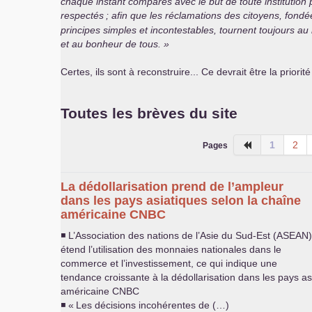
chaque instant comparés avec le but de toute institution p
respectés
; afin que les réclamations des citoyens, fond
principes simples et incontestables, tournent toujours au 
et au bonheur de tous.
Certes, ils sont à reconstruire... Ce devrait être la priorit
Toutes les brèves du site
1
2
Pages
La dédollarisation prend de l’ampleur
dans les pays asiatiques selon la chaîne
américaine
CNBC
◾ L’Association des nations de l’Asie du Sud-Est (
ASEAN
)
étend l’utilisation des monnaies nationales dans le
commerce et l’investissement, ce qui indique une
tendance croissante à la dédollarisation dans les pays as
américaine
CNBC
◾ «
Les décisions incohérentes de (…)