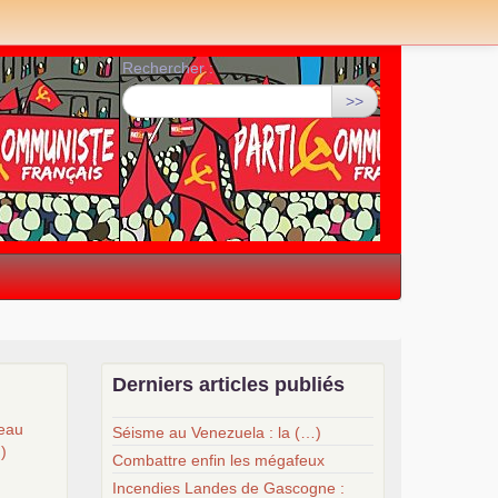
Rechercher :
>>
Derniers articles publiés
veau
Séisme au Venezuela : la (…)
…)
Combattre enfin les mégafeux
Incendies Landes de Gascogne :