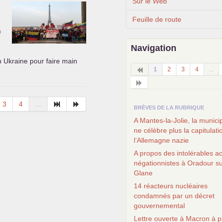
Sur le Web
Feuille de route
)
Navigation
n Ukraine pour faire main
1
2
3
4
...
3
4
...
BRÈVES DE LA RUBRIQUE
A Mantes-la-Jolie, la municip
ne célèbre plus la capitulati
l’Allemagne nazie
A propos des intolérables a
négationnistes à Oradour s
Glane
14 réacteurs nucléaires
condamnés par un décret
gouvernemental
Lettre ouverte à Macron à 