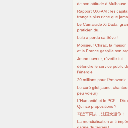
de son attitude à Mulhouse
Rapport
OXFAM
: les capita
français plus riche que jama
Le Camarade Xi Dada, gra
praticien du...
Lulu a perdu sa Sève
!
Monsieur Chirac, la maison 
et la France gaspille son ar
Jeune ouvrier, réveille-toi
!
défendre le service public d
l’énergie
!
20 millions pour l’Amazonie
Le curé gilet jaune, chanteu
peu voleur)
L’Humanité et le
PCF
... Dix
Quinze propositions
?
习近平同志，法国欢迎你！
La mondialisation anti-impér
gagne du terrain
!