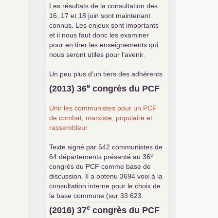
Les résultats de la consultation des
16, 17 et 18 juin sont maintenant
connus. Les enjeux sont importants
et il nous faut donc les examiner
pour en tirer les enseignements qui
nous seront utiles pour l’avenir.
Un peu plus d’un tiers des adhérents
a participé à cette consultation, soit
e
(2013) 36
congrès du
PCF
une participation en hausse par
rapport aux précédents votes, dans
Unir les communistes pour un
PCF
un contexte de baisse des cotisants.
de combat, marxiste, populaire et
... lire la suite
rassembleur
Texte signé par 542 communistes de
e
64 départements présenté au 36
congrès du
PCF
comme base de
discussion. Il a obtenu 3694 voix à la
consultation interne pour le choix de
la base commune (sur 33 623
exprimés) .
e
(2016) 37
congrès du
PCF