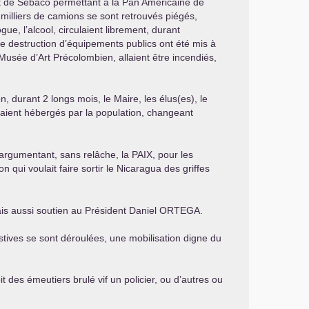
nt de Sebaco permettant à la Pan Américaine de
milliers de camions se sont retrouvés piégés,
gue, l’alcool, circulaient librement, durant
de destruction d’équipements publics ont été mis à
Musée d’Art Précolombien, allaient être incendiés,
, durant 2 longs mois, le Maire, les élus(es), le
 étaient hébergés par la population, changeant
nt, argumentant, sans relâche, la
PAIX
, pour les
qui voulait faire sortir le Nicaragua des griffes
mais aussi soutien au Président Daniel
ORTEGA
.
stives se sont déroulées, une mobilisation digne du
 des émeutiers brulé vif un policier, ou d’autres ou