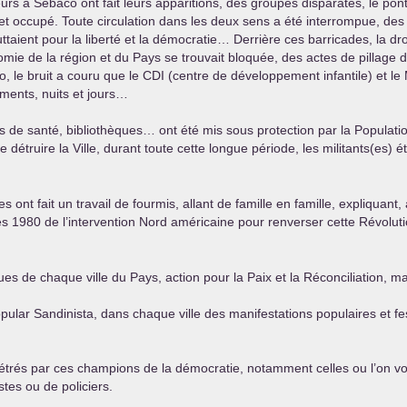
urs à Sebaco ont fait leurs apparitions, des groupes disparates, le po
et occupé. Toute circulation dans les deux sens a été interrompue, des 
luttaient pour la liberté et la démocratie… Derrière ces barricades, la dro
omie de la région et du Pays se trouvait bloquée, des actes de pillage 
o, le bruit a couru que le
CDI
(centre de développement infantile) et le 
ements, nuits et jours…
s de santé, bibliothèques… ont été mis sous protection par la Population
e détruire la Ville, durant toute cette longue période, les militants(es)
stes ont fait un travail de fourmis, allant de famille en famille, expliqua
 1980 de l’intervention Nord américaine pour renverser cette Révolution 
rues de chaque ville du Pays, action pour la Paix et la Réconciliation, 
ular Sandinista, dans chaque ville des manifestations populaires et fe
trés par ces champions de la démocratie, notamment celles ou l’on voit
stes ou de policiers.