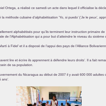
 Ortega, a réalisé ce samedi un acte dans lequel il officialise la déc
a méthode cubaine d’alphabétisation ’Yo, si puedo’ (’Je le peux’, appr
llement alphabétisés pour qu’ils terminent leur instruction primaire
le de l’Alphabétisation qui a pour but d’atteindre le niveau du sixième
artí à Fidel’ et il a disposé de l’appui des pays de l’Alliance Bolivari
nt lire et écrire ils apprennent à défendre leurs droits’. Il a fait rema
sein de sa population.
ernement du Nicaragua au début de 2007 il y avait 600 000 adultes qui ne
 ans’.