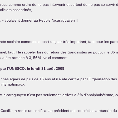
it reçu comme ordre de ne pas intervenir et surtout de ne pas se servir
oliciers assassinés,
s
» voulaient donner au Peuple Nicaraguayen
!!
nnée scolaire commence, c’est un jour très important, tant pour les pare
nel, faut il le rappeler lors du retour des Sandinistes au pouvoir le 0
x a été ramené à 3, 56
%, voici comment :
par l’
UNESCO
, le lundi 31 août 2009
es âgées de plus de 15 ans et il a été certifié par l’Organisation des 
 internationaux.
t nicaraguayen n’est pas seulement ’arriver à 3% d’analphabétisme, ce
Castilla, a remis un certificat au président qui concrétise la réussite d