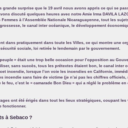
lus grande surprise que le 19 avril nous avons appris ce qui se pas
s avons discuté quelques heures avec notre Amie Irma
DAVILA
LAZ
 Femmes à l’Assemblée Nationale Nicaraguayenne, tout les sujets
e grossesse, le canal inter océanique, le développement économi
ient dans pratiquement dans toute les Villes, ce qui montre une org
sécurité sociale, loi retirée le lendemain par le gouvernement.
 peuple
» était une trop belle occasion pour l’opposition au Gouv
iser, sans succès, tous les prétextes étaient bon, le canal inter 
e cet incendie, lorsque l’on voie les incendies en Californie, immé
 incendie sans faire de victime (je n’ai pas les chiffres officiels,
le feu, c’est le «
camarade Bon Dieu
» qui a réglé le problème en
rrages ont été érigés dans tout les lieux stratégiques, coupant les
 fonctionner.
ts à Sebaco
?