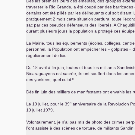
Dès les premiers jours des émeutes, des groupes extérie
traverser le Rio Grande, a été coupé par des barricades 
certains ont été pillés par les délinquants qui soit disant 
pratiquement 2 mois cette situation perdura, toute l’écon
sac par ces pseudos défenseurs des libertés. A Chagüitill
durant plusieurs jours la population a protégé ces équip
La Mairie, tous les équipements (écoles, collèges, centre
personnel, la Population ont empêcher les «
golpistes
» d
régulièrement de lieu…
Du 18 avril à fin juin, toutes et tous les militants Sandini
Nicaraguayens est sacrée, ils ont souffert dans les années
des yankees, quel culot
!!!
Dès fin juin des milliers de manifestants ont envahis les 
e
Le 19 juillet, pour le 39
anniversaire de la Revolucion Pop
19 juillet 1979.
Volontairement, je n’ai pas mis de photo des crimes perpé
l’ont assiste à des scènes de torture, de militants Sandini