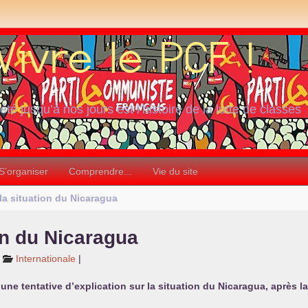
iété jusqu’à nos jours est l’histoire de la lutte de classes
S’organiser
Comprendre...
Vie du site
a situation du Nicaragua
on du Nicaragua
Internationale
|
 une tentative d’explication sur la situation du Nicaragua, après l