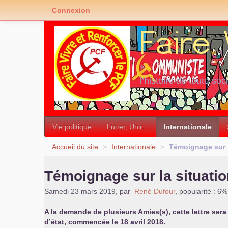
Connexion
«
l’histoire de toute soc
»
Vie politique
Lutter, Unir...
Internationale
Accueil du site
>
Internationale
>
Témoignage sur l
Témoignage sur la situati
Samedi 23 mars 2019
,
par
René Dufour
,
popularité : 6%
A la demande de plusieurs Amies(s), cette lettre sera
d’état, commencée le 18 avril 2018.