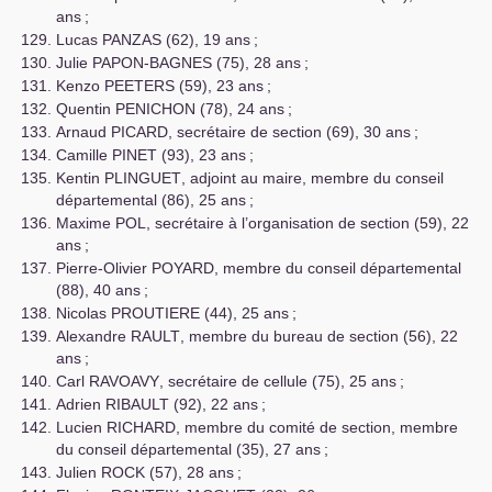
ans
;
Lucas
PANZAS
(62), 19 ans
;
Julie
PAPON
-
BAGNES
(75), 28 ans
;
Kenzo
PEETERS
(59), 23 ans
;
Quentin
PENICHON
(78), 24 ans
;
Arnaud
PICARD
, secrétaire de section (69), 30 ans
;
Camille
PINET
(93), 23 ans
;
Kentin
PLINGUET
, adjoint au maire, membre du conseil
départemental (86), 25 ans
;
Maxime
POL
, secrétaire à l’organisation de section (59), 22
ans
;
Pierre-Olivier
POYARD
, membre du conseil départemental
(88), 40 ans
;
Nicolas
PROUTIERE
(44), 25 ans
;
Alexandre
RAULT
, membre du bureau de section (56), 22
ans
;
Carl
RAVOAVY
, secrétaire de cellule (75), 25 ans
;
Adrien
RIBAULT
(92), 22 ans
;
Lucien
RICHARD
, membre du comité de section, membre
du conseil départemental (35), 27 ans
;
Julien
ROCK
(57), 28 ans
;