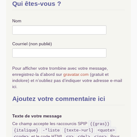
Qui êtes-vous ?
Nom
Courriel (non publié)
Pour afficher votre trombine avec votre message,
enregistrez-la d’abord sur
gravatar.com
(gratuit et
indolore) et n’oubliez pas d’indiquer votre adresse e-mail
ici.
Ajoutez votre commentaire ici
Texte de votre message
Ce champ accepte les raccourcis SPIP
{{gras}}
{italique}
-*liste
[texte->url]
<quote>
et le code HTML
. Pour
<code>
<q>
<del>
<ins>