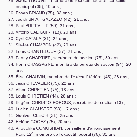
Gaëtan
BOUVET
, membre de l’exécutif fédéral, conseiller
municipal (35), 40 ans
;
Erwan
BRIAND
(75), 33 ans
;
Judith
BRIAT
-
GALAZZO
(42), 21 ans
;
Paul
BRIFFAULT
(59), 21 ans
;
Vittorio
CALIGUIRI
(13), 29 ans
;
Cyril
CATALA
(31), 24 ans
;
Silvère
CHAMBON
(42), 29 ans
;
Louis
CHANTELOUP
(37), 21 ans
;
Fanny
CHARTIER
, secrétaire de section (75), 30 ans
;
Henri
CHASSAGNE
, membre du bureau de section (94), 20
ans
;
Élise
CHAUVIN
, membre de l’exécutif fédéral (45), 23 ans
;
Jean
CHEVALIER
(75), 22 ans
;
Alban
CHRETIEN
(75), 18 ans
;
Louis
CHRETIEN
(44), 28 ans
;
Eugène
CHRISTO
-
FOROUX
, secrétaire de section (13)
;
Lucien
CLAUSTRE
(93), 17 ans
;
Goulven
CLEC
’H (31), 25 ans
;
Hélène
COGEZ
(75), 20 ans
;
Anouchka
COMUSHIAN
, conseillère d’arrondissement
e
Paris 12
, membre de l’exécutif fédéral (75), 31 ans
;