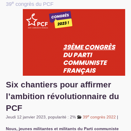
e
39
congrès du
PCF
S’organiser
Comprendre...
Vie du site
Six chantiers pour affirmer
l’ambition révolutionnaire du
PCF
e
Jeudi 12 janvier 2023
,
popularité : 2%
39
congrès 2022
|
Nous, jeunes militantes et militants du Parti communiste