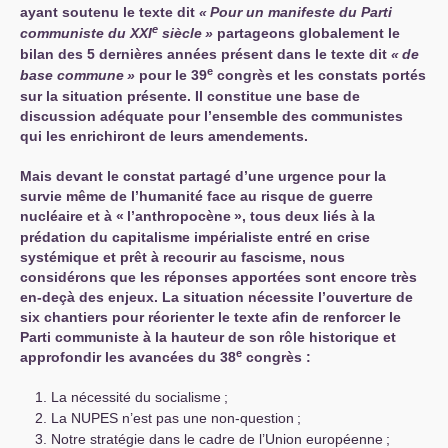
ayant soutenu le texte dit
«
Pour un manifeste du Parti
e
communiste du
XXI
siècle
»
partageons globalement le
bilan des 5 dernières années présent dans le texte dit
«
de
e
base commune
»
pour le 39
congrès et les constats portés
sur la situation présente. Il constitue une base de
discussion adéquate pour l’ensemble des communistes
qui les enrichiront de leurs amendements.
Mais devant le constat partagé d’une urgence pour la
survie même de l’humanité face au risque de guerre
nucléaire et à «
l’anthropocène
», tous deux liés à la
prédation du capitalisme impérialiste entré en crise
systémique et prêt à recourir au fascisme, nous
considérons que les réponses apportées sont encore très
en-deçà des enjeux. La situation nécessite l’ouverture de
six chantiers pour réorienter le texte afin de renforcer le
Parti communiste à la hauteur de son rôle historique et
e
approfondir les avancées du 38
congrès :
La nécessité du socialisme
;
La
NUPES
n’est pas une non-question
;
Notre stratégie dans le cadre de l’Union européenne
;