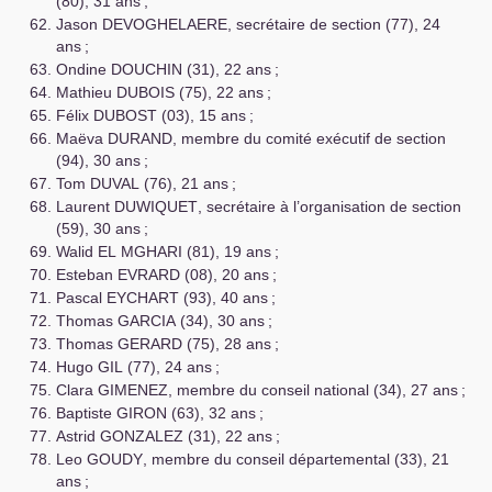
(80), 31 ans
;
Jason
DEVOGHELAERE
, secrétaire de section (77), 24
ans
;
Ondine
DOUCHIN
(31), 22 ans
;
Mathieu
DUBOIS
(75), 22 ans
;
Félix
DUBOST
(03), 15 ans
;
Maëva
DURAND
, membre du comité exécutif de section
(94), 30 ans
;
Tom
DUVAL
(76), 21 ans
;
Laurent
DUWIQUET
, secrétaire à l’organisation de section
(59), 30 ans
;
Walid
EL
MGHARI
(81), 19 ans
;
Esteban
EVRARD
(08), 20 ans
;
Pascal
EYCHART
(93), 40 ans
;
Thomas
GARCIA
(34), 30 ans
;
Thomas
GERARD
(75), 28 ans
;
Hugo
GIL
(77), 24 ans
;
Clara
GIMENEZ
, membre du conseil national (34), 27 ans
;
Baptiste
GIRON
(63), 32 ans
;
Astrid
GONZALEZ
(31), 22 ans
;
Leo
GOUDY
, membre du conseil départemental (33), 21
ans
;