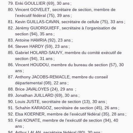
Enki
GOULLIER
(69), 30 ans
;
Vincent
GOVELET
, secrétaire de section, membre de
l’exécutif fédéral (75), 39 ans
;
Kevin
GUILLAS
-
CAVAN
, secrétaire de cellule (75), 33 ans
;
Jérémy
GUIORGUIEFF
, secrétaire à l’organisation de
section (94), 35 ans
;
Antoine
HAMRIA
(92), 23 ans
;
Steven
HARDY
(59), 23 ans
;
Gabriel
HOLARD
-
SAUVY
, membre du comité exécutif de
section (94), 31 ans
;
Vincent
HOUDOU
, membre du bureau de section (57), 30
ans
;
Anthony
JACOBS
-
REMACLE
, membre du conseil
départemental (08), 22 ans
;
Brice
JAVALOYES
(24), 29 ans
;
Jonathan
JUILLARD
(69), 30 ans
;
Louis
JUSTE
, secrétaire de section (13), 30 ans
;
Schahin
KARAGOZ
, secrétaire de section (45), 26 ans
;
Elsa
KOERNER
, membre de l’exécutif fédéral (35), 28 ans
;
Fati
KONATE
, membre de l’exécutif de section (94), 40
ans
;
Arthur
LALAN
, secrétaire fédéral (80), 30 ans
;