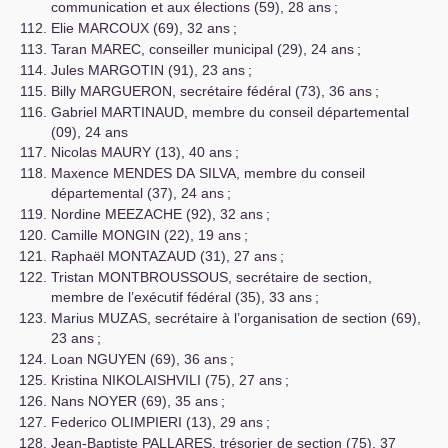
communication et aux élections (59), 28 ans
;
Elie
MARCOUX
(69), 32 ans
;
Taran
MAREC
, conseiller municipal (29), 24 ans
;
Jules
MARGOTIN
(91), 23 ans
;
Billy
MARGUERON
, secrétaire fédéral (73), 36 ans
;
Gabriel
MARTINAUD
, membre du conseil départemental
(09), 24 ans
Nicolas
MAURY
(13), 40 ans
;
Maxence
MENDES
DA
SILVA
, membre du conseil
départemental (37), 24 ans
;
Nordine
MEEZACHE
(92), 32 ans
;
Camille
MONGIN
(22), 19 ans
;
Raphaël
MONTAZAUD
(31), 27 ans
;
Tristan
MONTBROUSSOUS
, secrétaire de section,
membre de l’exécutif fédéral (35), 33 ans
;
Marius
MUZAS
, secrétaire à l’organisation de section (69),
23 ans
;
Loan
NGUYEN
(69), 36 ans
;
Kristina
NIKOLAISHVILI
(75), 27 ans
;
Nans
NOYER
(69), 35 ans
;
Federico
OLIMPIERI
(13), 29 ans
;
Jean-Baptiste
PALLARES
, trésorier de section (75), 37