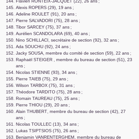
Flavien
RONTEIX
-
JACQUET
(22), 26 ans
;
Alexis
ROPERS
(29), 19 ans
;
Adeline
ROULET
(91), 20 ans
;
Pierre
SALVADORI
(75), 28 ans
;
Tibor
SARCEY
(75), 37 ans
;
Aurélien
SCANDOLARA
(69), 40 ans
;
Nino
SCHILLACI
, secrétaire de section (92), 32 ans
;
Ada
SOUCHU
(92), 24 ans
;
Jacky
SOUSA
, membre du comité de section (59), 22 ans
;
Raphaël
STEIGER
, membre du bureau de section (51), 23
ans
;
Nicolas
STIENNE
(93), 34 ans
;
Pierre
TAIEB
(75), 29 ans
;
Wilson
TARBOX
(75), 31 ans
;
Théodore
TARDITO
(75), 28 ans
;
Romain
TAUREAU
(75), 25 ans
;
Pierre
THIOU
(29), 20 ans
;
Alain
THUBERT
, membre du bureau de section (42), 27
ans
;
Nicolas
TOULLEC
(13), 34 ans
;
Lukas
TSIPTSIOS
(75), 26 ans
;
Benjamin
VANRENTERGHEM
, membre du bureau de