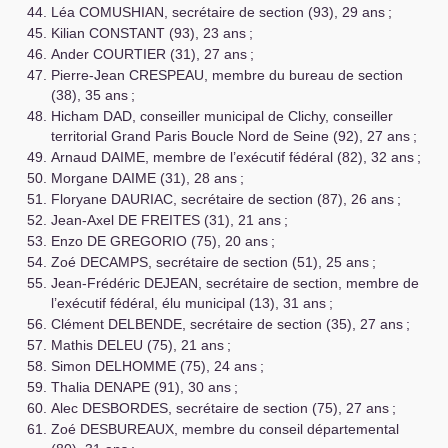
Léa
COMUSHIAN
, secrétaire de section (93), 29 ans
;
Kilian
CONSTANT
(93), 23 ans
;
Ander
COURTIER
(31), 27 ans
;
Pierre-Jean
CRESPEAU
, membre du bureau de section
(38), 35 ans
;
Hicham
DAD
, conseiller municipal de Clichy, conseiller
territorial Grand Paris Boucle Nord de Seine (92), 27 ans
;
Arnaud
DAIME
, membre de l’exécutif fédéral (82), 32 ans
;
Morgane
DAIME
(31), 28 ans
;
Floryane
DAURIAC
, secrétaire de section (87), 26 ans
;
Jean-Axel
DE
FREITES
(31), 21 ans
;
Enzo
DE
GREGORIO
(75), 20 ans
;
Zoé
DECAMPS
, secrétaire de section (51), 25 ans
;
Jean-Frédéric
DEJEAN
, secrétaire de section, membre de
l’exécutif fédéral, élu municipal (13), 31 ans
;
Clément
DELBENDE
, secrétaire de section (35), 27 ans
;
Mathis
DELEU
(75), 21 ans
;
Simon
DELHOMME
(75), 24 ans
;
Thalia
DENAPE
(91), 30 ans
;
Alec
DESBORDES
, secrétaire de section (75), 27 ans
;
Zoé
DESBUREAUX
, membre du conseil départemental