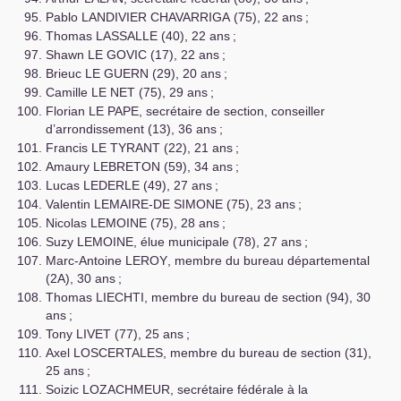
Pablo
LANDIVIER
CHAVARRIGA
(75), 22 ans
;
Thomas
LASSALLE
(40), 22 ans
;
Shawn
LE
GOVIC
(17), 22 ans
;
Brieuc
LE
GUERN
(29), 20 ans
;
Camille
LE
NET
(75), 29 ans
;
Florian
LE
PAPE
, secrétaire de section, conseiller
d’arrondissement (13), 36 ans
;
Francis
LE
TYRANT
(22), 21 ans
;
Amaury
LEBRETON
(59), 34 ans
;
Lucas
LEDERLE
(49), 27 ans
;
Valentin
LEMAIRE
-
DE
SIMONE
(75), 23 ans
;
Nicolas
LEMOINE
(75), 28 ans
;
Suzy
LEMOINE
, élue municipale (78), 27 ans
;
Marc-Antoine
LEROY
, membre du bureau départemental
(2A), 30 ans
;
Thomas
LIECHTI
, membre du bureau de section (94), 30
ans
;
Tony
LIVET
(77), 25 ans
;
Axel
LOSCERTALES
, membre du bureau de section (31),
25 ans
;
Soizic
LOZACHMEUR
, secrétaire fédérale à la