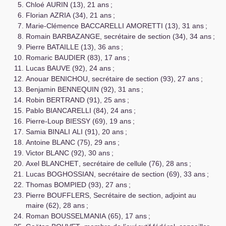
Chloé
AURIN
(13), 21 ans
;
Florian
AZRIA
(34), 21 ans
;
Marie-Clémence
BACCARELLI
AMORETTI
(13), 31 ans
;
Romain
BARBAZANGE
, secrétaire de section (34), 34 ans
;
Pierre
BATAILLE
(13), 36 ans
;
Romaric
BAUDIER
(83), 17 ans
;
Lucas
BAUVE
(92), 24 ans
;
Anouar
BENICHOU
, secrétaire de section (93), 27 ans
;
Benjamin
BENNEQUIN
(92), 31 ans
;
Robin
BERTRAND
(91), 25 ans
;
Pablo
BIANCARELLI
(84), 24 ans
;
Pierre-Loup
BIESSY
(69), 19 ans
;
Samia
BINALI
ALI
(91), 20 ans
;
Antoine
BLANC
(75), 29 ans
;
Victor
BLANC
(92), 30 ans
;
Axel
BLANCHET
, secrétaire de cellule (76), 28 ans
;
Lucas
BOGHOSSIAN
, secrétaire de section (69), 33 ans
;
Thomas
BOMPIED
(93), 27 ans
;
Pierre
BOUFFLERS
, Secrétaire de section, adjoint au
maire (62), 28 ans
;
Roman
BOUSSELMANIA
(65), 17 ans
;