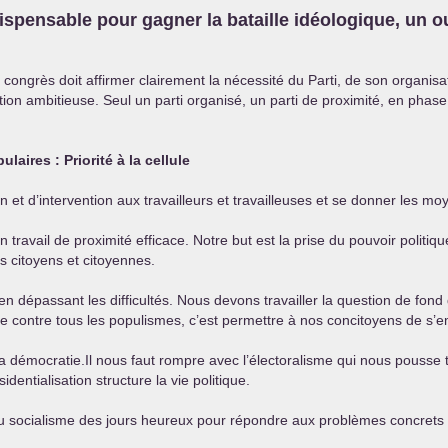
ispensable pour gagner la bataille idéologique, un ou
congrès doit affirmer clairement la nécessité du Parti, de son organisa
on ambitieuse. Seul un parti organisé, un parti de proximité, en phase 
aires : Priorité à la cellule
tion et d’intervention aux travailleurs et travailleuses et se donner les 
un travail de proximité efficace. Notre but est la prise du pouvoir polit
es citoyens et citoyennes.
en dépassant les difficultés. Nous devons travailler la question de fon
ire contre tous les populismes, c’est permettre à nos concitoyens de s’e
re la démocratie.Il nous faut rompre avec l’électoralisme qui nous pouss
identialisation structure la vie politique.
e du socialisme des jours heureux pour répondre aux problèmes concrets 