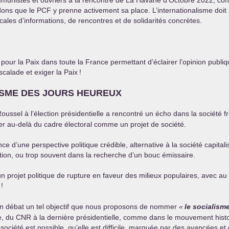
communistes et ouvriers à la rencontre de La Havane d’Octobre 2022, con
dons que le
PCF
y prenne activement sa place. L’internationalisme doit s
locales d’informations, de rencontres et de solidarités concrètes.
pour la Paix dans toute la France permettant d’éclairer l’opinion pub
calade et exiger la Paix
!
ISME
DES
JOURS
HEUREUX
ussel à l’élection présidentielle a rencontré un écho dans la société f
per au-delà du cadre électoral comme un projet de société.
e d’une perspective politique crédible, alternative à la société capitalis
ntion, ou trop souvent dans la recherche d’un bouc émissaire.
n projet politique de rupture en faveur des milieux populaires, avec au 
!
en débat un tel objectif que nous proposons de nommer
«
le socialism
e, du
CNR
à la dernière présidentielle, comme dans le mouvement histo
ociété est possible, qu’elle est difficile, marquée par des avancées et