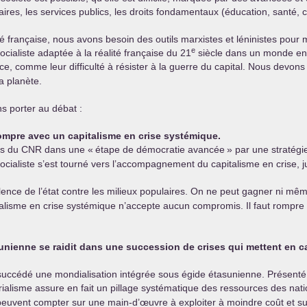
res, les services publics, les droits fondamentaux (éducation, santé, 
ciété française, nous avons besoin des outils marxistes et léninistes 
e
ocialiste adaptée à la réalité française du 21
siècle dans un monde en 
e, comme leur difficulté à résister à la guerre du capital. Nous devons 
a planète.
s porter au débat :
 rompre avec un capitalisme en crise systémique.
is du
CNR
dans une «
étape de démocratie avancée
» par une stratégi
ti socialiste s’est tourné vers l’accompagnement du capitalisme en crise
iolence de l’état contre les milieux populaires. On ne peut gagner ni m
isme en crise systémique n’accepte aucun compromis. Il faut rompre tou
sunienne se raidit dans une succession de crises qui mettent en
 succédé une mondialisation intégrée sous égide étasunienne. Prése
rialisme assure en fait un pillage systématique des ressources des nat
s peuvent compter sur une main-d’œuvre à exploiter à moindre coût et su