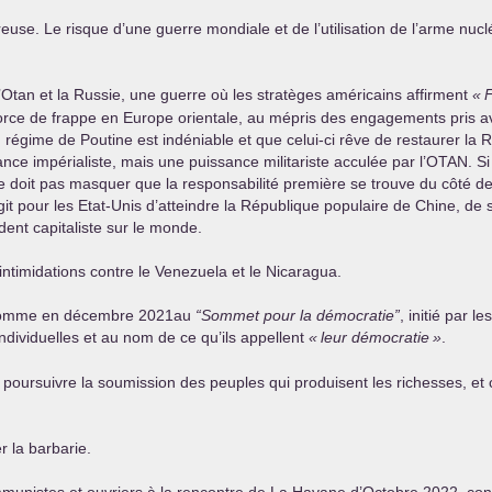
euse. Le risque d’une guerre mondiale et de l’utilisation de l’arme nuc
’Otan et la Russie, une guerre où les stratèges américains affirment
«
F
force de frappe en Europe orientale, au mépris des engagements pris ave
du régime de Poutine est indéniable et que celui-ci rêve de restaurer la
nce impérialiste, mais une puissance militariste acculée par l’
OTAN
. S
doit pas masquer que la responsabilité première se trouve du côté de 
git pour les Etat-Unis d’atteindre la République populaire de Chine, 
dent capitaliste sur le monde.
intimidations contre le Venezuela et le Nicaragua.
s, comme en décembre 2021au
“Sommet pour la démocratie”
, initié par l
dividuelles et au nom de ce qu’ils appellent
«
l
eur démocratie
»
.
our poursuivre la soumission des peuples qui produisent les richesses, et
r la barbarie.