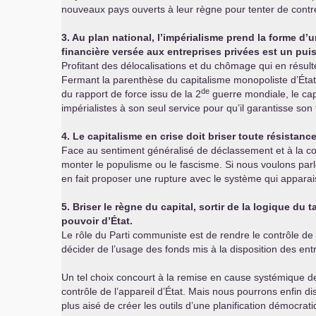
nouveaux pays ouverts à leur règne pour tenter de contrer
3. Au plan national, l’impérialisme prend la forme d
financière versée aux entreprises privées est un pu
Profitant des délocalisations et du chômage qui en résult
Fermant la parenthèse du capitalisme monopoliste d’État so
de
du rapport de force issu de la 2
guerre mondiale, le capi
impérialistes à son seul service pour qu’il garantisse son 
4. Le capitalisme en crise doit briser toute résistanc
Face au sentiment généralisé de déclassement et à la colè
monter le populisme ou le fascisme. Si nous voulons parl
en fait proposer une rupture avec le système qui apparai
5. Briser le règne du capital, sortir de la logique du
pouvoir d’État.
Le rôle du Parti communiste est de rendre le contrôle de l’
décider de l’usage des fonds mis à la disposition des ent
Un tel choix concourt à la remise en cause systémique des
contrôle de l’appareil d’État. Mais nous pourrons enfin di
plus aisé de créer les outils d’une planification démocra