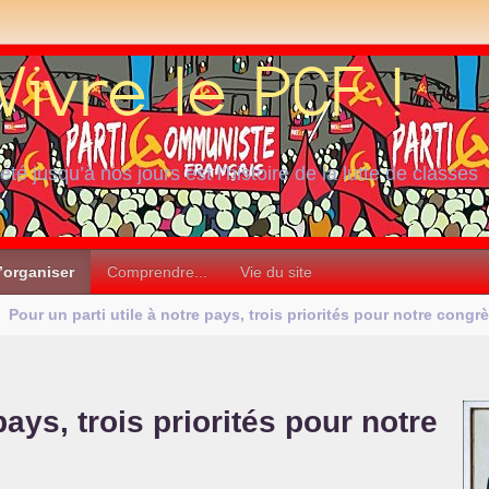
iété jusqu’à nos jours est l’histoire de la lutte de classes
’organiser
Comprendre...
Vie du site
Pour un parti utile à notre pays, trois priorités pour notre congr
pays, trois priorités pour notre