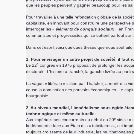
que les peuples peuvent y gagner beaucoup pour les salai
Pour travailler à une telle refondation globale de la so
capitaliste, en innovant pour construire une perspective s
interroger les
«
éléments de
conquis sociaux
»
en Franc
communistes et progressistes qui se battent partout sur l
Dans cet esprit voici quelques thèses que nous souhaiton
1. Pour envisager un autre projet de société, il faut
e
Le 22
congrès en 1976 proposait de prolonger les acqu
électorale. L’histoire a tranché, la gauche livrée au par
La vague «
libérale
» initiée par Thatcher, a montré la v
cause la domination des pouvoirs économiques. Le capital
bourgeoisie.
2. Au niveau mondial, l’impérialisme sous égide éta
technologique et même culturelle.
e
Aux impérialismes concurrents du début du 20
siècle a
la démocratie face aux États dits «
totalitaires
», cet impé
toujours croissante de leur industrie, les multinationale