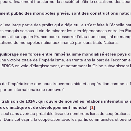
ourra finalement transformer la société et bâtir le socialisme des Jo
ent public des monopoles privés, sont des constructions national
d’une large partie des profits qui a déjà eu lieu s’est faite à l’échelle
s nos conquis sociaux. Loin de minorer les interdépendances entre les Ét
ions ailleurs qu’en France pour desserrer l’étau que le capital ne man
talisme de monopoles nationaux financé par leurs États-Nations.
ilibrage des forces entre l’impérialisme mondialisé et les pays 
’une victoire totale de l’impérialisme, en trente ans la part de l’économ
s
BRICS
en voie d’élargissement, et notamment la Chine subvertissent la 
on de l’impérialisme que nous trouverons aide et coopération comme l
 par un internationalisme renouvelé.
 trahison de 1914 , qui ouvre de nouvelles relations international
jeux climatique et de développement mondial.
[
1
]
re seul sans avoir au préalable tissé de nombreux liens de coopération
Dans cet esprit, la coopération avec les partis communistes et ouvriers 