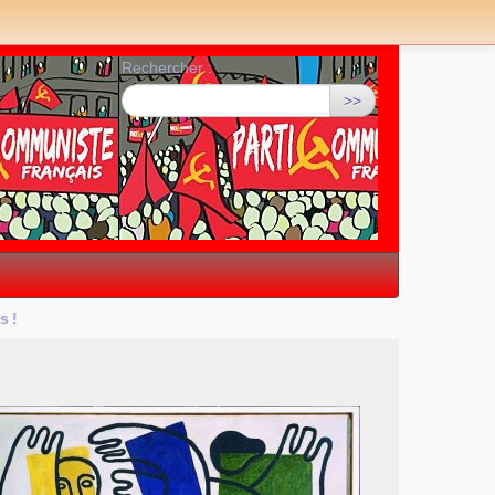
Rechercher :
>>
ès
!