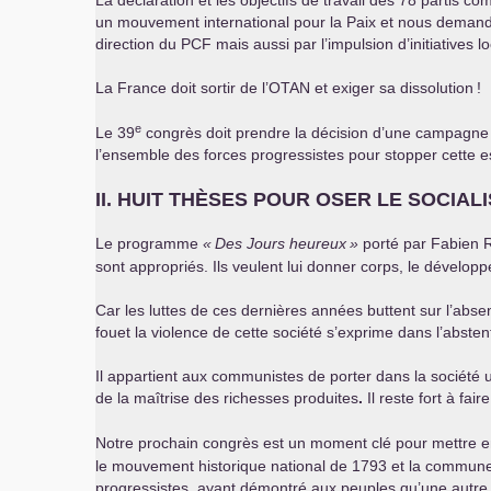
La déclaration et les objectifs de travail des 78 partis 
un mouvement international pour la Paix et nous deman
direction du
PCF
mais aussi par l’impulsion d’initiatives 
La France doit sortir de l’
OTAN
et exiger sa dissolution
!
e
Le 39
congrès doit prendre la décision d’une campagne 
l’ensemble des forces progressistes pour stopper cette es
II
.
HUIT
TH
È
SES
POUR
OSER
LE
SOCIAL
Le programme
«
Des Jours heureux
»
porté par Fabien Ro
sont appropriés. Ils veulent lui donner corps, le dévelop
Car les luttes de ces dernières années buttent sur l’absenc
fouet la violence de cette société s’exprime dans l’abste
Il appartient aux communistes de porter dans la société u
de la maîtrise des richesses produites
.
Il reste fort à faire
Notre prochain congrès est un moment clé pour mettre 
le mouvement historique national de 1793 et la commun
progressistes, ayant démontré aux peuples qu’une autre s