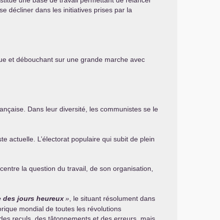
stitue une base de travail permettant de relancer
e décliner dans les initiatives prises par la
lique et débouchant sur une grande marche avec
rançaise. Dans leur diversité, les communistes se le
te actuelle. L’électorat populaire qui subit de plein
centre la question du travail, de son organisation,
e des jours heureux
»
, le situant résolument dans
rique mondial de toutes les révolutions
 des reculs, des tâtonnements et des erreurs, mais