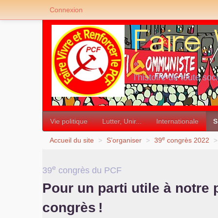
Connexion
«
l’histoire de toute soc
»
Vie politique
Lutter, Unir...
Internationale
S
e
Accueil du site
>
S’organiser
>
39
congrès 2022
>
e
39
congrès du
PCF
Pour un parti utile à notre 
congrès
!