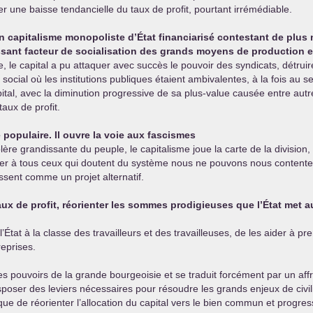
 une baisse tendancielle du taux de profit, pourtant irrémédiable.
’un capitalisme monopoliste d’État financiarisé contestant de plu
issant facteur de socialisation des grands moyens de production 
e, le capital a pu attaquer avec succès le pouvoir des syndicats, détrui
cial où les institutions publiques étaient ambivalentes, à la fois au ser
tal, avec la diminution progressive de sa plus-value causée entre autre
taux de profit.
e populaire. Il ouvre la voie aux fascismes
re grandissante du peuple, le capitalisme joue la carte de la division, 
er à tous ceux qui doutent du système nous ne pouvons nous contenter d
ssent comme un projet alternatif.
 taux de profit, réorienter les sommes prodigieuses que l’État met a
État à la classe des travailleurs et des travailleuses, de les aider à pre
reprises.
 pouvoirs de la grande bourgeoisie et se traduit forcément par un affron
sposer des leviers nécessaires pour résoudre les grands enjeux de civilis
tique de réorienter l’allocation du capital vers le bien commun et prog