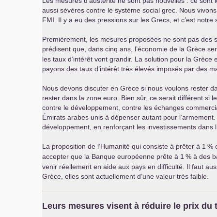
Les mesures d’austérité ne sont pas nouvelles : ce sont
aussi sévères contre le système social grec. Nous vivons
FMI
. Il y a eu des pressions sur les Grecs, et c’est notr
Premièrement, les mesures proposées ne sont pas des so
prédisent que, dans cinq ans, l’économie de la Grèce s
les taux d’intérêt vont grandir. La solution pour la Grè
payons des taux d’intérêt très élevés imposés par des ma
Nous devons discuter en Grèce si nous voulons rester da
rester dans la zone euro. Bien sûr, ce serait différent s
contre le développement, contre les échanges commercia
Émirats arabes unis à dépenser autant pour l’armement. N
développement, en renforçant les investissements dans l’
La proposition de l’Humanité qui consiste à prêter à 1
% e
accepter que la Banque européenne prête à 1
% à des b
venir réellement en aide aux pays en difficulté. Il faut 
Grèce, elles sont actuellement d’une valeur très faible.
Leurs mesures visent à réduire le prix du t