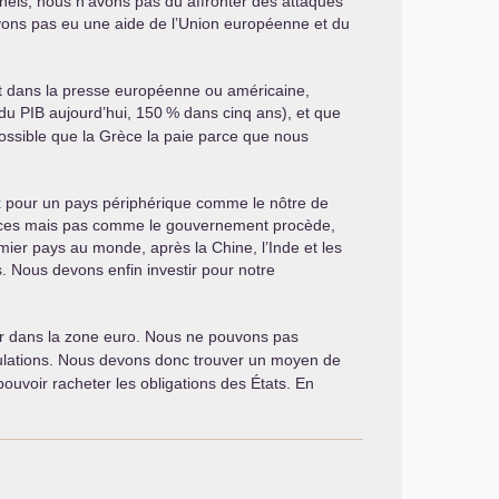
nels, nous n’avons pas dû affronter des attaques
’avons pas eu une aide de l’Union européenne et du
t dans la presse européenne ou américaine,
 du
PIB
aujourd’hui, 150
% dans cinq ans), et que
possible que la Grèce la paie parce que nous
ux pour un pays périphérique comme le nôtre de
finances mais pas comme le gouvernement procède,
er pays au monde, après la Chine, l’Inde et les
. Nous devons enfin investir pour notre
ster dans la zone euro. Nous ne pouvons pas
pulations. Nous devons donc trouver un moyen de
pouvoir racheter les obligations des États. En