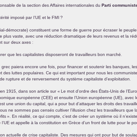
onsable de la section des Affaires internationales du
Parti communist
érité imposé par l’
UE
et le
FMI
?
ial-démocrate) constituent une forme de guerre pour écraser le peuple 
 plus vaste, avec une réduction dramatique de leurs revenus et la réduc
nt sur deux axes :
urer que les capitalistes disposeront de travailleurs bon marché.
 grec paiera encore une fois, pour financer et soutenir les banques, les
es luttes populaires. Ce qui est important pour nous les communistes, 
 de rupture et de renversement du système capitaliste d’exploitation.
, en 1915, dans son article sur «
Le mot d’ordre des États-Unis de l’Eur
conomique européenne (
CEE
) et ensuite l’Union européenne (
UE
), avec 
est une union du capital, qui a pour but d’attaquer les droits des travaill
s ne sommes pas censés cultiver l’illusion chez les travailleurs que la 
fits
». En réalité, ce qui compte, c’est de créer un système où il n’existe
 l’
UE
et appelle à la constitution en Grèce d’un front de lutte pour le po
on actuelle de crise capitaliste. Des mesures qui ont pour but de soula