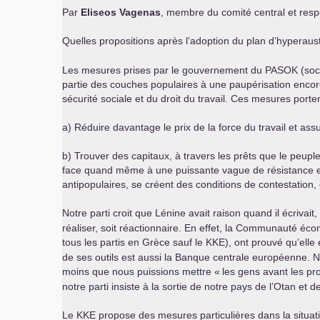
Par
Eliseos Vagenas
, membre du comité central et resp
Quelles propositions après l’adoption du plan d’hyperaust
Les mesures prises par le gouvernement du
PASOK
(soc
partie des couches populaires à une paupérisation encore
sécurité sociale et du droit du travail. Ces mesures porte
a) Réduire davantage le prix de la force du travail et ass
b) Trouver des capitaux, à travers les prêts que le peuple
face quand même à une puissante vague de résistance et d
antipopulaires, se créent des conditions de contestation,
Notre parti croit que Lénine avait raison quand il écrivait
réaliser, soit réactionnaire. En effet, la Communauté é
tous les partis en Grèce sauf le
KKE
), ont prouvé qu’elle 
de ses outils est aussi la Banque centrale européenne. Nou
moins que nous puissions mettre «
les gens avant les pro
notre parti insiste à la sortie de notre pays de l’Otan et de
Le
KKE
propose des mesures particulières dans la situati