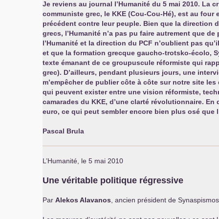
Je reviens au journal l’Humanité du 5 mai 2010. La cri
communiste grec, le
KKE
(Cou-Cou-Hé), est au four e
précédent contre leur peuple. Bien que la direction 
grecs, l’Humanité n’a pas pu faire autrement que de 
l’Humanité et la direction du
PCF
n’oublient pas qu’
et que la formation grecque gaucho-trotsko-écolo, S
texte émanant de ce groupuscule réformiste qui rappe
grec). D’ailleurs, pendant plusieurs jours, une interv
m’empêcher de publier côte à côte sur notre site les
qui peuvent exister entre une vision réformiste, tec
camarades du
KKE
, d’une clarté révolutionnaire. E
euro, ce qui peut sembler encore bien plus osé que l
Pascal Brula
L’Humanité, le 5 mai 2010
Une véritable politique régressive
Par
Alekos Alavanos
, ancien président de Synaspismo