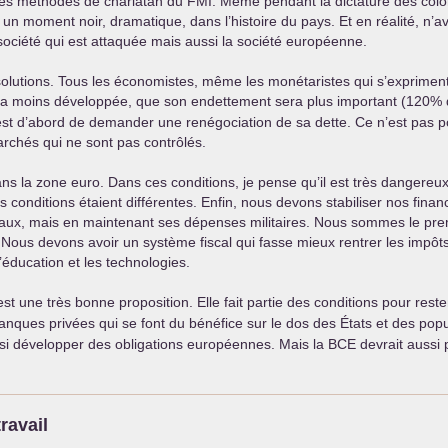
 les méthodes de charlatan du
FMI
. Même pendant la dictature des colo
 un moment noir, dramatique, dans l’histoire du pays. Et en réalité, n
e société qui est attaquée mais aussi la société européenne.
lutions. Tous les économistes, même les monétaristes qui s’exprimen
era moins développée, que son endettement sera plus important (120%
ce est d’abord de demander une renégociation de sa dette. Ce n’est pas 
rchés qui ne sont pas contrôlés.
ns la zone euro. Dans ces conditions, je pense qu’il est très dangere
i les conditions étaient différentes. Enfin, nous devons stabiliser nos 
ux, mais en maintenant ses dépenses militaires. Nous sommes le premi
ous devons avoir un système fiscal qui fasse mieux rentrer les impôts
éducation et les technologies.
st une très bonne proposition. Elle fait partie des conditions pour re
anques privées qui se font du bénéfice sur le dos des États et des po
aussi développer des obligations européennes. Mais la
BCE
devrait aussi 
ravail