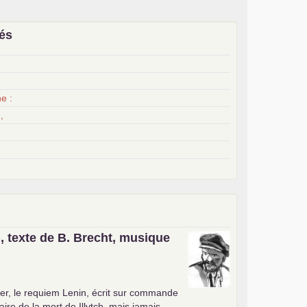
iés
x
e :
,
, texte de B. Brecht, musique
er, le requiem Lenin, écrit sur commande
ire de la mort de Illytch, mais jamais