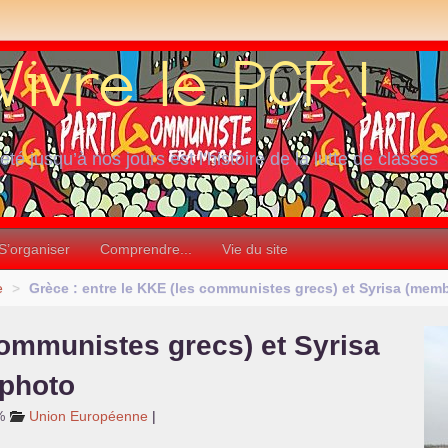
iété jusqu’à nos jours est l’histoire de la lutte de classes
S’organiser
Comprendre...
Vie du site
e
>
Grèce : entre le
KKE
(les communistes grecs) et Syrisa (mem
ommunistes grecs) et Syrisa
 photo
%
Union Européenne
|