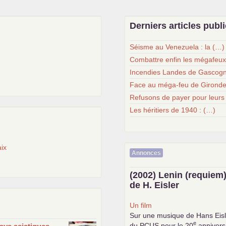
Derniers articles publ
Séisme au Venezuela : la (…)
Combattre enfin les mégafeu
Incendies Landes de Gascogn
Face au méga-feu de Gironde
Refusons de payer pour leurs
Les héritiers de 1940 : (…)
ix
Annonces
(2002) Lenin (requiem)
de H. Eisler
Un film
Sur une musique de Hans Eisl
e
du
PCUS
pour le 20
anniversa