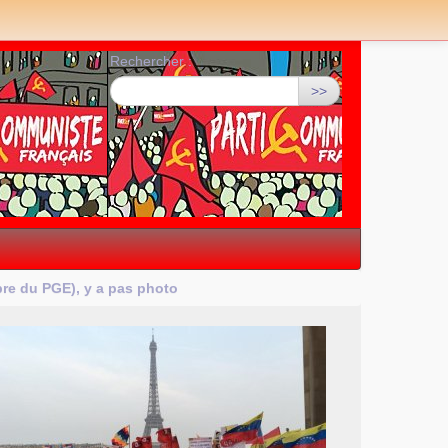
Rechercher :
>>
bre du
PGE
), y a pas photo