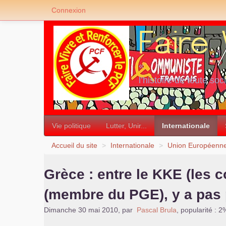
Connexion
«
l’histoire de toute soc
»
Vie politique
Lutter, Unir...
Internationale
Accueil du site
>
Internationale
>
Union Européenn
Grèce : entre le
KKE
(les c
(membre du
PGE
), y a pas
Dimanche 30 mai 2010
,
par
Pascal Brula
,
popularité : 2