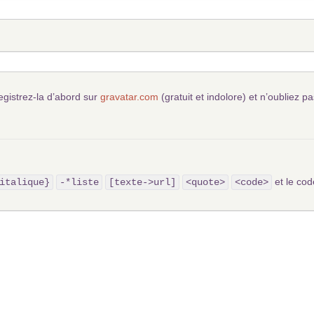
egistrez-la d’abord sur
gravatar.com
(gratuit et indolore) et n’oubliez pa
et le c
italique}
-*liste
[texte->url]
<quote>
<code>