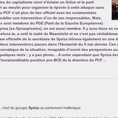
se du capitalisme vient d’éclater en Grèce et le parti
t au moulin pour organiser la riposte à cette attaque sans
du
PCF
n’ait plus de lien officiel avec les communistes
publier une intervention d’un de ses responsables. Mais,
ils sont membres du
PGE
(Parti de la Gauche Européenne)
yrisa (ex-Synaspismos), en est aussi membre. Il y aura donc en co
lons-le, a voté le traité de Maastricht et ne s’est pas véritablem
iew officielle de la secrétaire de Syrisa trônera également en une 
 deux interventions parues dans l’Humanité du 5 mai dernier. Ces d
hnocratique de la situation, incapable d’ouvrir des perspectives a
n quelques mots : y a pas photo… A noter cependant que Syrisa év
’invraisemblable position pro-
BCE
de la direction du
PCF
…
s, chef du groupe
Syriza
au parlement hellénique.