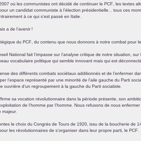
 2007 où les communistes ont décidé de continuer le
PCF
, les textes al
 pour un candidat communiste à l’élection présidentielle... tous ces m
ntrairement à ce qui s’est passé en Italie.
is a de l’avenir
!
tratégique du
PCF
, du contenu que nous donnons à notre combat pour le
l National fait l’impasse sur l’analyse critique de notre situation, sur 
u vocabulaire politique qui semble innovant mais qui est déconnecté d
ense des différents combats sociétaux additionnés et de l’enfermer d
uper l’espace représenté par une minorité de l’aile gauche du Parti socia
e ouvrière d’un regroupement à la gauche du Parti socialiste.
firme sa vocation révolutionnaire dans la période présente, son ambition
’exploitation de l’homme par l’homme. Nous refusons de nous enfermer
e majeur.
tes le choix du Congrès de Tours de 1920, issu de la boucherie de 14/1
pour les révolutionnaires de s’organiser dans leur propre parti, le
PCF
.