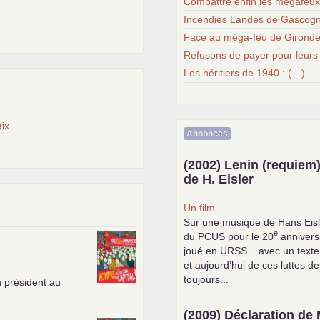
Combattre enfin les mégafeu
Incendies Landes de Gascogn
Face au méga-feu de Gironde
Refusons de payer pour leurs
Les héritiers de 1940 : (…)
ix
Annonces
(2002) Lenin (requiem)
de H. Eisler
Un film
Sur une musique de Hans Eisl
e
du
PCUS
pour le 20
anniversa
joué en
URSS
... avec un text
et aujourd’hui de ces luttes de
toujours...
n président au
(2009) Déclaration de 