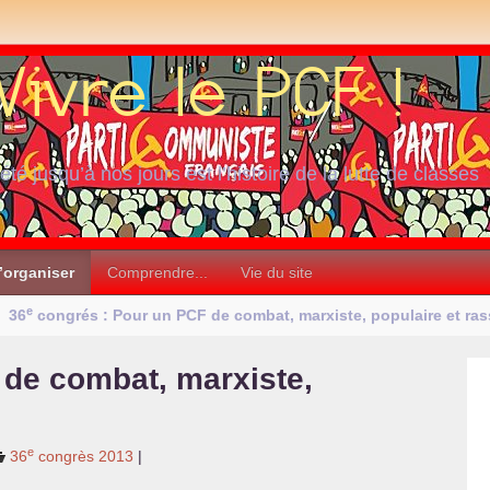
iété jusqu’à nos jours est l’histoire de la lutte de classes
’organiser
Comprendre...
Vie du site
e
36
congrés : Pour un
PCF
de combat, marxiste, populaire et ra
de combat, marxiste,
e
36
congrès 2013
|