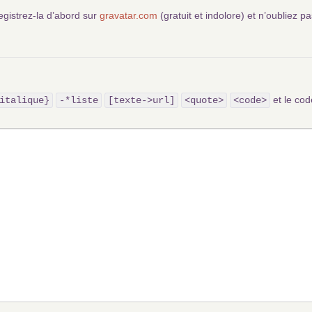
egistrez-la d’abord sur
gravatar.com
(gratuit et indolore) et n’oubliez pa
et le c
italique}
-*liste
[texte->url]
<quote>
<code>