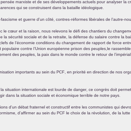
 la pensée marxiste et de ses développements actuels pour analyser la 
rences qui se construisent dans la bataille idéologique.
-fascisme et guerre d’un côté, contres-réformes libérales de l’autre-no
ec le cœur et la raison, nous relevons le défi des chantiers du changeme
 la sécurité sociale et de la retraite, la défense du salaire contre la ba
clefs de l’économie conditions du changement de rapport de force entre ca
t populaire contre l’Union européenne prison des peuples,le rassemblem
oppement des peuples, la paix dans le monde contre le retour de l’impéri
anisation importants au sein du
PCF
, en priorité en direction de nos or
 la situation internationale est lourde de danger, ce congrès doit permet
gir dans la situation sociale et économique terrible de notre pays.
ions d’un débat fraternel et constructif entre les communistes qui devr
formisme, d’affirmer au sein du
PCF
le choix de la révolution, de la lut