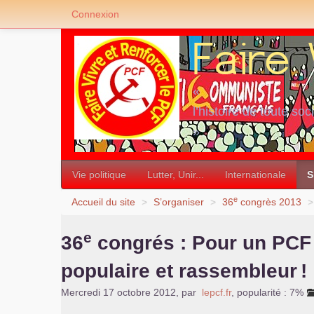
Connexion
«
l’histoire de toute soc
»
Vie politique
Lutter, Unir...
Internationale
S
e
Accueil du site
>
S’organiser
>
36
congrès 2013
>
e
36
congrés : Pour un
PCF
populaire et rassembleur
!
Mercredi 17 octobre 2012
,
par
lepcf.fr
,
popularité : 7%