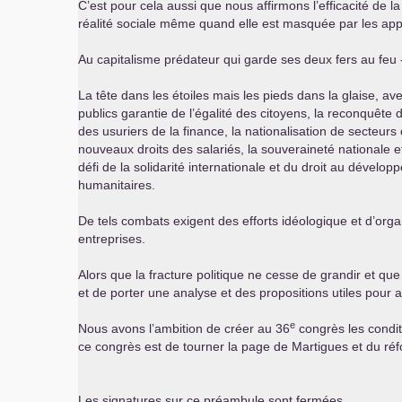
C’est pour cela aussi que nous affirmons l’efficacité de
réalité sociale même quand elle est masquée par les appa
Au capitalisme prédateur qui garde ses deux fers au feu 
La tête dans les étoiles mais les pieds dans la glaise, av
publics garantie de l’égalité des citoyens, la reconquête de
des usuriers de la finance, la nationalisation de secteurs 
nouveaux droits des salariés, la souveraineté nationale e
défi de la solidarité internationale et du droit au dével
humanitaires.
De tels combats exigent des efforts idéologique et d’org
entreprises.
Alors que la fracture politique ne cesse de grandir et que
et de porter une analyse et des propositions utiles pour a
e
Nous avons l’ambition de créer au 36
congrès les condit
ce congrès est de tourner la page de Martigues et du ré
Les signatures sur ce préambule sont fermées.