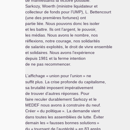
de manifestants la victoire possible.
Sarkozy, Woerth (ministre liquidateur et
collecteur de fonds pour l’
UMP
), L. Bettencourt
(une des premières fortunes) ont
partie liée. Nous pouvons donc les isoler
et les battre. Ils ont l’argent, le pouvoir,
les médias. Nous avons le nombre, nos
réflexions, notre courage, nos solidarités
de salariés exploités, le droit de vivre ensemble
et solidaires. Nous avons l’expérience
depuis 1981 et la ferme intention
de ne pas recommencer.
L’affichage «
union pour l’union
» ne
suffit plus. La crise profonde du capitalisme,
sa brutalité imposent impérativement
de trouver d’autres réponses. Pour
faire reculer durablement Sarkozy et le
MEDEF
nous avons à construire du neuf.
Créer «
du politique
». La demande vient
dans toutes les assemblées de lutte. Éviter
demain les «
fausses bonnes solutions
»
du «
tournant de l’austérité
» en 83 après