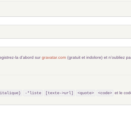
egistrez-la d’abord sur
gravatar.com
(gratuit et indolore) et n’oubliez pa
et le c
italique}
-*liste
[texte->url]
<quote>
<code>