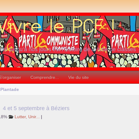
iété jusqu’à nos jours est l’histoire de la lutte de classes
S’organiser
Comprendre...
Vie du site
 Plantade
e
4 et 5 septembre à Béziers
 18%
Lutter, Unir...
|