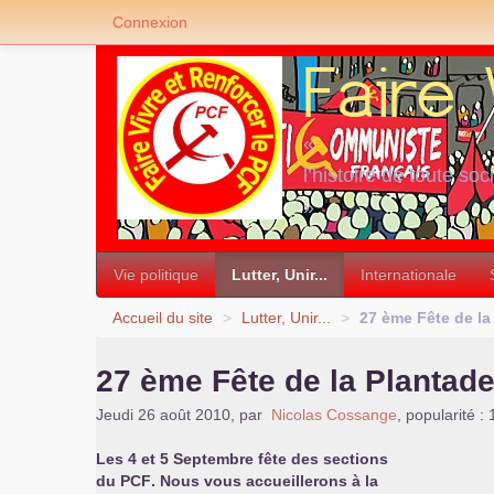
Connexion
«
l’histoire de toute soc
»
Vie politique
Lutter, Unir...
Internationale
Accueil du site
>
Lutter, Unir...
>
27 ème Fête de la
27 ème Fête de la Plantad
Jeudi 26 août 2010
,
par
Nicolas Cossange
,
popularité :
Les 4 et 5 Septembre fête des sections
du
PCF
. Nous vous accueillerons à la