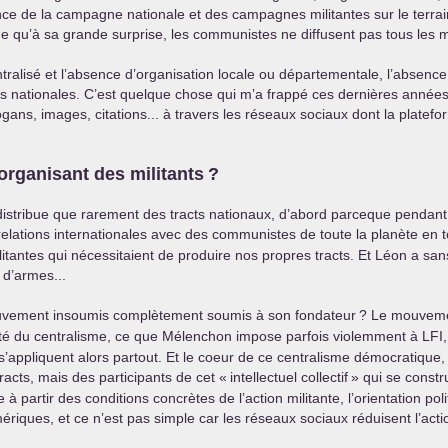
 de la campagne nationale et des campagnes militantes sur le terrain. I
ne qu’à sa grande surprise, les communistes ne diffusent pas tous les 
lisé et l’absence d’organisation locale ou départementale, l’absence d
 nationales. C’est quelque chose qui m’a frappé ces dernières années
, images, citations... à travers les réseaux sociaux dont la platefo
rganisant des militants
?
 distribue que rarement des tracts nationaux, d’abord parceque pendant 
relations internationales avec des communistes de toute la planète en t
ilitantes qui nécessitaient de produire nos propres tracts. Et Léon a s
 d’armes...
vement insoumis complètement soumis à son fondateur
? Le mouvemen
sité du centralisme, ce que Mélenchon impose parfois violemment à
LFI
’appliquent alors partout. Et le coeur de ce centralisme démocratique, ce
racts, mais des participants de cet «
intellectuel collectif
» qui se constr
re à partir des conditions concrètes de l’action militante, l’orientation p
numériques, et ce n’est pas simple car les réseaux sociaux réduisent l’acti