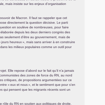
ale, mais insiste sur les enjeux d’organisation
pouvoir de Macron. Il faut se rappeler que cet
ose directement la question décisive. Le parti
question en soulève de nombreuses, pour faire
ie élaborée depuis les deux derniers congrès des
e pas seulement d’être au gouvernement, mais de
«
jours heureux
», mais sans arriver à en construire
 dans les milieux populaires comme un outil pour
jet. Elle repose d’abord sur le fait qu’il n’a jamais
s communistes des zones de force du
RN
, au nord
es critiques, de propositions argumentées sur ce
 entre «
eux et nous
», et le sentiment que pour s’en
nnes qui pensent que les migrants récents sont un
le rôle du
RN
en soutien aux politiques de droite,