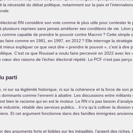
t la nécessité du débat politique, notamment sur la paix et l’internation
orale.
’électorat
RN
considère son vote comme le plus utile pour contester le 
 plusieurs reprises sans jamais améliorer ses conditions de vie. Léon p
res comme capable de prendre le pouvoir contre Macron
? Cette simple 
as faire comme en 1981, en 1997, en 2012
? Elle interroge la stratég
t mieux expliquer ce que veut dire «
prendre le pouvoir
», c’est à dir
tique. C’est ce que Roussel a voulu faire percevoir en 2022 avec les 
e cœur des raisons de l’échec électoral répété. Le
PCF
n’est pas perçu
u parti
ni sur sa légitimité historique, ni sur la cohérence et la force de son pro
s dominants comme l’ennemi à abattre. Les discussions entre militant
t bien le racisme qui en est le moteur. Le
RN
n’a pas besoin d’analys
industrie, rétablir des services publics... il n’a qu’à cultiver la division
 aux siens. Et cet argument fonctionne dans des familles immigrées ancie
 des arguments forts et lisibles sur les inégalités, l’argent des riches, 