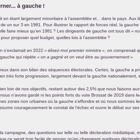
rner... à gauche
!
ait en étant largement minoritaire à l’assemblée et... dans le pays. Aux 
s de un sur 3 en 1981. Pour illustrer le rapport de forces réel, la gauch
lle faire mieux qu’en 1981
? Les dirigeants de gauche ont tous dit
«
no
 pour proposer quel budget, quelles lois à l’assemblée
?
on s’exclamait en 2022
«
élisez-moi premier ministre
»
, on comprenait qu
a gauche qui répète
«
on a gagné et on veut être au gouvernement
»
.
eux dans son bilan des séquences électorales. Certes, la gauche a pr
en très forte progression, largement devant la gauche nationalement
, bien loin de nos objectifs, restant autour des 2,5% que nous faisons au
ous n’avons gardé ni les points forts du vote Brossat de 2019 dans les 
taines zones non urbaines où la gauche s’effondre et où nous sommes l
 assume courageusement le constat de l’échec et ouvre le débat sur ses
e la campagne, des questions sur telle ou telle déclaration médiatique, 
que ce serait trop facile de penser qu’en changeant quelques déclarati