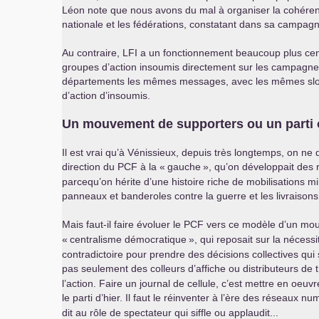
Léon note que nous avons du mal à organiser la cohérence
nationale et les fédérations, constatant dans sa campag
Au contraire,
LFI
a un fonctionnement beaucoup plus centra
groupes d’action insoumis directement sur les campagnes
départements les mêmes messages, avec les mêmes slogans
d’action d’insoumis.
Un mouvement de supporters ou un parti o
Il est vrai qu’à Vénissieux, depuis très longtemps, on ne
direction du
PCF
à la «
gauche
», qu’on développait des 
parcequ’on hérite d’une histoire riche de mobilisations m
panneaux et banderoles contre la guerre et les livraisons
Mais faut-il faire évoluer le
PCF
vers ce modèle d’un mou
«
centralisme démocratique
», qui reposait sur la néces
contradictoire pour prendre des décisions collectives qui s
pas seulement des colleurs d’affiche ou distributeurs de t
l’action. Faire un journal de cellule, c’est mettre en oeuv
le parti d’hier. Il faut le réinventer à l’ère des réseaux 
dit au rôle de spectateur qui siffle ou applaudit...