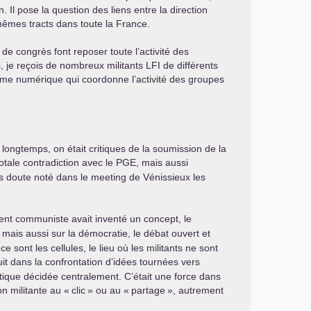
l pose la question des liens entre la direction
mêmes tracts dans toute la France.
e congrès font reposer toute l’activité des
, je reçois de nombreux militants
LFI
de différents
rme numérique qui coordonne l’activité des groupes
longtemps, on était critiques de la soumission de la
otale contradiction avec le
PGE
, mais aussi
ans doute noté dans le meeting de Vénissieux les
t communiste avait inventé un concept, le
, mais aussi sur la démocratie, le débat ouvert et
 sont les cellules, le lieu où les militants ne sont
uit dans la confrontation d’idées tournées vers
olitique décidée centralement. C’était une force dans
on militante au «
clic
» ou au «
partage
», autrement