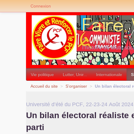
Connexion
«
l’histoire de toute soc
»
Vie politique
Lutter, Unir...
Internationale
S
Accueil du site
>
S’organiser
>
Un bilan électoral r
Université d’été du
PCF
, 22-23-24 Août 2024
Un bilan électoral réaliste 
parti