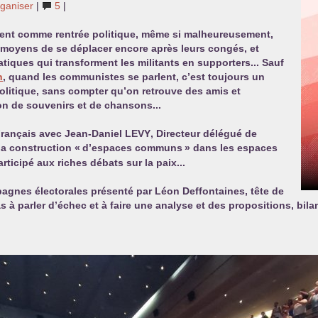
rganiser
|
5
|
ment comme rentrée politique, même si malheureusement,
s moyens de se déplacer encore après leurs congés, et
tiques qui transforment les militants en supporters... Sauf
h
, quand les communistes se parlent, c’est toujours un
politique, sans compter qu’on retrouve des amis et
on de souvenirs et de chansons...
s Français avec Jean-Daniel
LEVY
, Directeur délégué de
 la construction «
d’espaces communs
» dans les espaces
rticipé aux riches débats sur la paix...
pagnes électorales présenté par Léon Deffontaines, tête de
à parler d’échec et à faire une analyse et des propositions, bilan