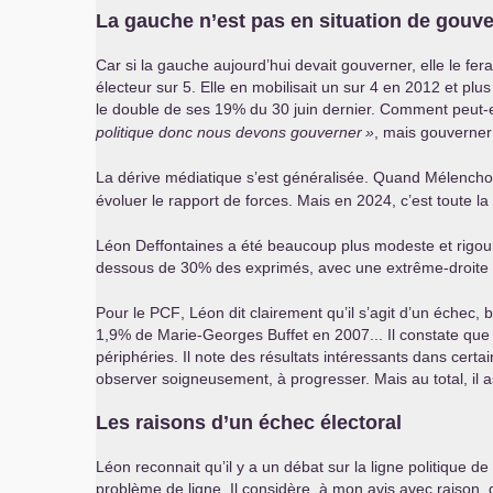
La gauche n’est pas en situation de gouve
Car si la gauche aujourd’hui devait gouverner, elle le fer
électeur sur 5. Elle en mobilisait un sur 4 en 2012 et plu
le double de ses 19% du 30 juin dernier. Comment peut-e
politique donc nous devons gouverner
»
, mais gouverner
La dérive médiatique s’est généralisée. Quand Mélench
évoluer le rapport de forces. Mais en 2024, c’est toute l
Léon Deffontaines a été beaucoup plus modeste et rigour
dessous de 30% des exprimés, avec une extrême-droite 
Pour le
PCF
, Léon dit clairement qu’il s’agit d’un échec
1,9% de Marie-Georges Buffet en 2007... Il constate que n
périphéries. Il note des résultats intéressants dans cer
observer soigneusement, à progresser. Mais au total, il
Les raisons d’un échec électoral
Léon reconnait qu’il y a un débat sur la ligne politique d
problème de ligne. Il considère, à mon avis avec raison, 