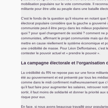
mobilisation populaire sur le vote communiste. Il reconnai
militante pour être utile au peuple dans une bataille élect
C’est le fonds de la question qu’il résume en notant que l
électorat populaire considère que la gauche a gouverné à
communiste peut-il être perçu dans les milieux populai
quoi
? pour quel changement de société
? comment ne p
communistes, affirmant le projet communiste mais qui doi
mettre en cause réellement le système économique et poli
une crédibilité de masse. Pour Léon Deffontaines, c’est l
contester le pouvoir actuel et «
prendre le pouvoir
».
La campagne électorale et l’organisation d
La crédibilité du
RN
ne repose pas sur une force militante, 
été au gouvernement et est présenté par tous les média
comme dans le midi confirment malheureusement que c’es
qu’il faut faire pour augmenter les salaires, retrouver notre 
sortir, il faut moins de solidarité et donner la priorité
risque pour eux.
En face, si nous avons beaucoup travaillé pour populariser