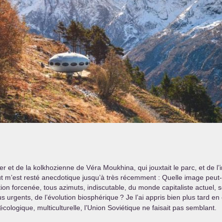
ier et de la kolkhozienne de Véra Moukhina, qui jouxtait le parc, et de
t m’est resté anecdotique jusqu’à très récemment : Quelle image peut-ell
tion forcenée, tous azimuts, indiscutable, du monde capitaliste actuel
us urgents, de l’évolution biosphérique
? Je l’ai appris bien plus tard en
ologique, multiculturelle, l’Union Soviétique ne faisait pas semblant.