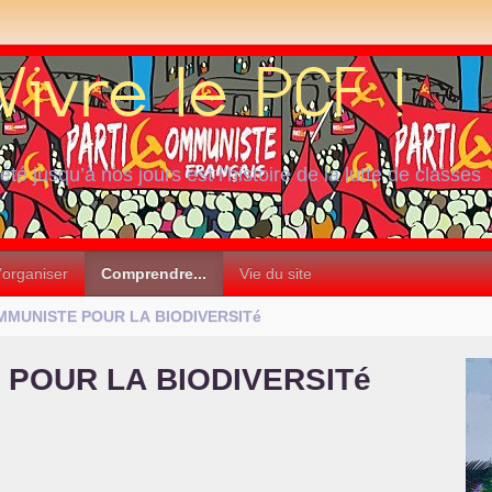
iété jusqu’à nos jours est l’histoire de la lutte de classes
’organiser
Comprendre...
Vie du site
MMUNISTE
POUR
LA
BIODIVERSIT
é
POUR
LA
BIODIVERSIT
é