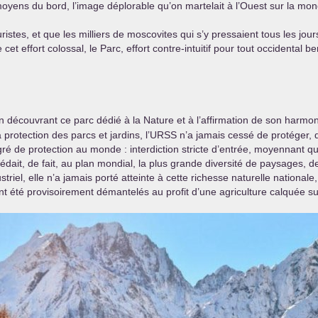
s moyens du bord, l’image déplorable qu’on martelait à l’Ouest sur la 
ristes, et que les milliers de moscovites qui s’y pressaient tous les jours
et effort colossal, le Parc, effort contre-intuitif pour tout occidental b
 en découvrant ce parc dédié à la Nature et à l’affirmation de son har
 protection des parcs et jardins, l’
URSS
n’a jamais cessé de protéger, 
é de protection au monde : interdiction stricte d’entrée, moyennant que
dait, de fait, au plan mondial, la plus grande diversité de paysages, 
triel, elle n’a jamais porté atteinte à cette richesse naturelle nationale
t été provisoirement démantelés au profit d’une agriculture calquée sur