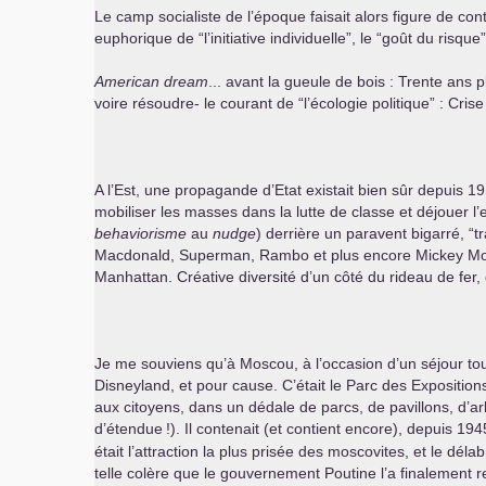
Le camp socialiste de l’époque faisait alors figure de co
euphorique de “l’initiative individuelle”, le “goût du ri
American dream
... avant la gueule de bois : Trente ans 
voire résoudre- le courant de “l’écologie politique” : Cri
A l’Est, une propagande d’Etat existait bien sûr depuis 1
mobiliser les masses dans la lutte de classe et déjouer l’
behaviorisme
au
nudge
) derrière un paravent bigarré, “
Macdonald, Superman, Rambo et plus encore Mickey Mouse
Manhattan. Créative diversité d’un côté du rideau de fer
Je me souviens qu’à Moscou, à l’occasion d’un séjour touri
Disneyland, et pour cause. C’était le Parc des Expositions
aux citoyens, dans un dédale de parcs, de pavillons, d’arbo
d’étendue
!). Il contenait (et contient encore), depuis 
était l’attraction la plus prisée des moscovites, et le dé
telle colère que le gouvernement Poutine l’a finalement r