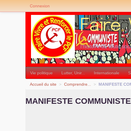
Connexion
«
l’histoire de toute soc
»
Vie politique
Lutter, Unir...
Internationale
S
Accueil du site
>
Comprendre...
>
MANIFESTE
CO
MANIFESTE
COMMUNISTE