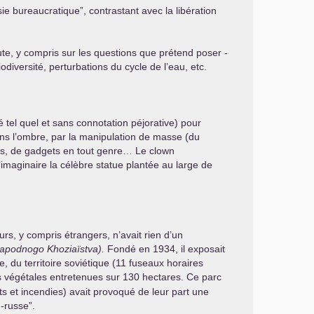
ie bureaucratique”, contrastant avec la libération
doute, y compris sur les questions que prétend poser -
odiversité, perturbations du cycle de l’eau, etc.
 tel quel et sans connotation péjorative) pour
 dans l’ombre, par la manipulation de masse (du
gnes, de gadgets en tout genre… Le clown
aginaire la célèbre statue plantée au large de
urs, y compris étrangers, n’avait rien d’un
Napodnogo Khoziaïstva).
Fondé en 1934, il exposait
e, du territoire soviétique (11 fuseaux horaires
es végétales entretenues sur 130 hectares. Ce parc
ats et incendies) avait provoqué de leur part une
n-russe”.