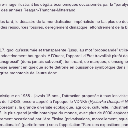
ntre-image illustrant les dégâts économiques occasionnés par la “paralys
sque” des années Reagan-Thatcher-Mitterrand.
plus tard, le désastre de la mondialisation impérialiste ne fait plus de 
se des ressources fossiles, dérèglement climatique, effondrement de la bi
917, quoi qu’assumée et transparente (jusqu’au mot “propagande” utilisé
endoctrinement bourgeois. A l’Ouest, l’appareil d’Etat travaillait plutôt
transgressif” (donc jamais subversif), tonitruant, de marques, d’ensei
 avaient en quelque sorte détrôné en puissance symbolique dans l’im
, grise monotonie de l’autre donc…
stique en 1988 - j’avais 15 ans-, l’attraction proposée à tous les visite
 de l’
URSS
, encore appelé à l’époque le VDNKh (
Vyctavka Dostijeniï 
retums, la grande diversité écologique, agricole, culturelle, industriell
1945, le plus grand jardin botanique du monde, avec plus de 8000 espèc
labrement occasionné par l’ère Eltsine (privatisations, morcellement, squ
enationalisé (partiellement) sous l’appellation “Parc des expositions pa