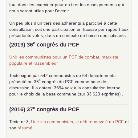
faut donc les examiner pour en tirer les enseignements qui
nous seront utiles pour l’avenir.
Un peu plus d’un tiers des adhérents a participé à cette
consultation, soit une participation en hausse par rapport aux
précédents votes, dans un contexte de baisse des cotisants.
... lire la suite
e
(2013) 36
congrès du
PCF
Unir les communistes pour un
PCF
de combat, marxiste,
populaire et rassembleur
Texte signé par 542 communistes de 64 départements
e
présenté au 36
congrès du
PCF
comme base de
discussion. Il a obtenu 3694 voix à la consultation interne
pour le choix de la base commune (sur 33 623 exprimés) .
e
(2016) 37
congrès du
PCF
Texte nr 3,
Unir les communistes, le défi renouvelé du
PCF
et
son
résumé
.