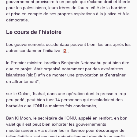
gouvernement provisoire à un peuple qui réclame droit et liberté
pour les palestiniens, leurs frères de l’autre côté de la barrière
et prise en compte de ses propres aspirations à la justice et à la
démocratie.
Le cours de l’histoire
Les gouvernements occidentaux peuvent bien, les uns après les
autres condamner l’initiative
[
2
]
,
le Premier ministre israélien Benjamin Netanyahu peut bien dire
que ce projet "était organisé notamment par des extrémistes
islamistes (sic
!) afin de monter une provocation et d’entraîner
un affrontement",
sur le Golan, Tsahal, dans une opération dont la presse a trop
peu parlé, peut bien tuer 14 personnes qui escaladaient des
barbelés que l’
ONU
a maintes fois condamnés,
Ban Ki Moon, le secrétaire de l’
ONU
, appelé en renfort, en bon
valet qu’il est peut bien exhorter les gouvernements
méditerranéens «
à utiliser leur influence pour décourager de
telles flottilles, qui peuvent potentiellement aboutir à un conflit