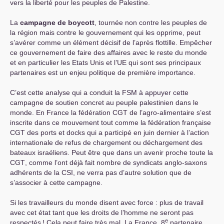
vers la liberté pour les peuples de Palestine.
La
campagne de boycott
, tournée non contre les peuples de
la région mais contre le gouvernement qui les opprime, peut
s’avérer comme un élément décisif de l’après flottille. Empêcher
ce gouvernement de faire des affaires avec le reste du monde
et en particulier les Etats Unis et l’
UE
qui sont ses principaux
partenaires est un enjeu politique de première importance.
C’est cette analyse qui a conduit la
FSM
à appuyer cette
campagne de soutien concret au peuple palestinien dans le
monde. En France la fédération
CGT
de l’agro-alimentaire s’est
inscrite dans ce mouvement tout comme la fédération française
CGT
des ports et docks qui a participé en juin dernier à l’action
internationale de refus de chargement ou déchargement des
bateaux israéliens. Peut être que dans un avenir proche toute la
CGT
, comme l’ont déjà fait nombre de syndicats anglo-saxons
adhérents de la
CSI
, ne verra pas d’autre solution que de
s’associer à cette campagne.
Si les travailleurs du monde disent avec force : plus de travail
avec cet état tant que les droits de l’homme ne seront pas
e
respectés
! Cela peut faire très mal. La France, 8
partenaire