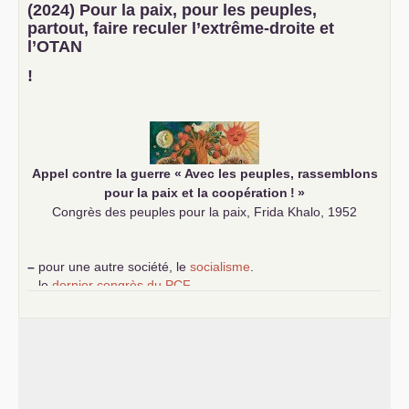
–
un texte de Jean-Claude Delaunay
le marxisme est la
(2024) Pour la paix, pour les peuples,
science sociale de notre temps
partout, faire reculer l’extrême-droite et
–
un appel
proposé aux partis communistes et ouvrier
l’
OTAN
d’Europe
–
demandez
le numéro 10 de la revue Unir les Communistes
!
–
les
cinq chantiers pour contribuer au débat sur le projet
communiste
Appel contre la guerre «
Avec les peuples, rassemblons
pour la paix et la coopération
!
»
Congrès des peuples pour la paix, Frida Khalo, 1952
–
pour une autre société, le
socialisme
.
–
le
dernier congrès du
PCF
e
–
contribution de jeunes communistes au 39
congrès :
Six
chantiers pour affirmer l’ambition révolutionnaire du
PCF
–
un texte de Jean-Claude Delaunay
le marxisme est la
science sociale de notre temps
–
un appel
proposé aux partis communistes et ouvrier
d’Europe