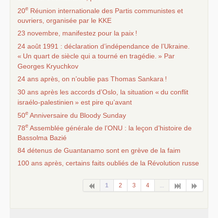
e
20
Réunion internationale des Partis communistes et
ouvriers, organisée par le
KKE
23 novembre, manifestez pour la paix
!
24 août 1991 : déclaration d’indépendance de l’Ukraine.
«
Un quart de siècle qui a tourné en tragédie.
» Par
Georges Kryuchkov
24 ans après, on n’oublie pas Thomas Sankara
!
30 ans après les accords d’Oslo, la situation «
du conflit
israélo-palestinien
» est pire qu’avant
e
50
Anniversaire du Bloody Sunday
e
78
Assemblée générale de l’
ONU
: la leçon d’histoire de
Bassolma Bazié
84 détenus de Guantanamo sont en grève de la faim
100 ans après, certains faits oubliés de la Révolution russe
1
2
3
4
...