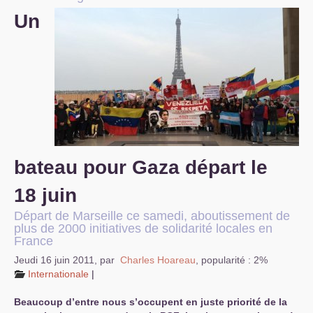
Un
S’organiser
Comprendre...
Vie du site
bateau pour Gaza départ le
18 juin
Départ de Marseille ce samedi, aboutissement de
plus de 2000 initiatives de solidarité locales en
France
Jeudi 16 juin 2011
,
par
Charles Hoareau
,
popularité : 2%
Internationale
|
Beaucoup d’entre nous s’occupent en juste priorité de la