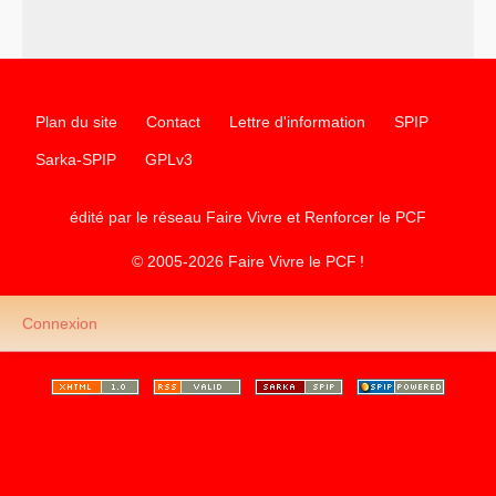
–
les
cinq chantiers pour contribuer au débat sur le projet
communiste
Plan du site
Contact
Lettre d'information
SPIP
Sarka-SPIP
GPLv3
édité par le réseau Faire Vivre et Renforcer le
PCF
© 2005-2026 Faire Vivre le
PCF
!
Connexion