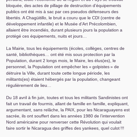
bloquée, des actes de pillage de destruction d’équipements
publics ont été mis à sac par ces pseudos défenseurs des
libertés. A Chagüitillo, le bruit a couru que le
CDI
(centre de
développement infantile) et le Musée d’Art Précolombien,
allaient être incendiés, durant plusieurs jours la population a
protégé ces équipements, nuits et jours…
La Mairie, tous les équipements (écoles, collèges, centres de
santé, bibliothèques… ont été mis sous protection par la
Population, durant 2 longs mois, le Maire, les élus(es), le
personnel, la Population ont empêcher les «
golpistes
» de
détruire la Ville, durant toute cette longue période, les
militants(es) étaient hébergés par la population, changeant
régulièrement de lieu…
Du 18 avril à fin juin, toutes et tous les militants Sandinistes ont
fait un travail de fourmis, allant de famille en famille, expliquant,
argumentant, sans relâche, la
PAIX
, pour les Nicaraguayens est
sacrée, ils ont souffert dans les années 1980 de l’intervention
Nord américaine pour renverser cette Révolution qui voulait
faire sortir le Nicaragua des griffes des yankees, quel culot
!!!