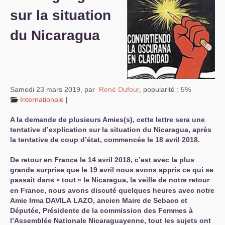
sur la situation
S’organiser
du Nicaragua
Comprendre...
Vie du site
Samedi 23 mars 2019
,
par
René Dufour
,
popularité : 5%
Internationale
|
A la demande de plusieurs Amies(s), cette lettre sera une
tentative d’explication sur la situation du Nicaragua, après
la tentative de coup d’état, commencée le 18 avril 2018.
De retour en France le 14 avril 2018, c’est avec la plus
grande surprise que le 19 avril nous avons appris ce qui se
passait dans «
tout
» le Nicaragua, la veille de notre retour
en France, nous avons discuté quelques heures avec notre
Amie Irma
DAVILA
LAZO
, ancien Maire de Sebaco et
Députée, Présidente de la commission des Femmes à
l’Assemblée Nationale Nicaraguayenne, tout les sujets ont