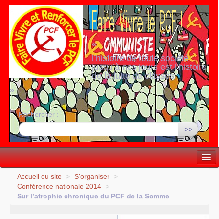
«
l’histoire de toute société
jusqu’à nos jours est l’histoire
de la lutte de classes
»
Rechercher :
>>
Vie politique
Accueil du site
>
S’organiser
>
Conférence nationale 2014
>
Lutter, Unir...
Sur l’atrophie chronique du
PCF
de la Somme
Internationale