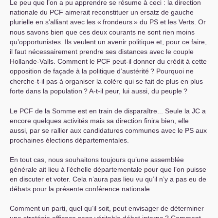
Le peu que l’on a pu apprendre se résume à ceci : la direction
nationale du
PCF
aimerait reconstituer un ersatz de gauche
plurielle en s’alliant avec les «
frondeurs
» du
PS
et les Verts. Or
nous savons bien que ces deux courants ne sont rien moins
qu’opportunistes. Ils veulent un avenir politique et, pour ce faire,
il faut nécessairement prendre ses distances avec le couple
Hollande-Valls. Comment le
PCF
peut-il donner du crédit à cette
opposition de façade à la politique d’austérité
? Pourquoi ne
cherche-t-il pas à organiser la colère qui se fait de plus en plus
forte dans la population
? A-t-il peur, lui aussi, du peuple
?
Le
PCF
de la Somme est en train de disparaître... Seule la
JC
a
encore quelques activités mais sa direction finira bien, elle
aussi, par se rallier aux candidatures communes avec le
PS
aux
prochaines élections départementales.
En tout cas, nous souhaitons toujours qu’une assemblée
générale ait lieu à l’échelle départementale pour que l’on puisse
en discuter et voter. Cela n’aura pas lieu vu qu’il n’y a pas eu de
débats pour la présente conférence nationale.
Comment un parti, quel qu’il soit, peut envisager de déterminer
une stratégie efficace sans véritable débat interne
? Comment