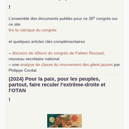
!
e
L’ensemble des documents publiés pour ce 38
congrès sur
ce site
lire la rubrique du congrès
et quelques articles clés complémentaires
–
discours de clôture du congrès de Fabien Roussel
,
nouveau secrétaire national
–
une
analyse de classe du mouvement des gilets jaunes
par
Philippe Cordat
–
un texte de Jean-Claude Delaunay
le marxisme est la
(2024) Pour la paix, pour les peuples,
science sociale de notre temps
partout, faire reculer l’extrême-droite et
–
un appel
proposé aux partis communistes et ouvrier
l’
OTAN
d’Europe
–
demandez
le numéro 10 de la revue Unir les Communistes
!
–
les
cinq chantiers pour contribuer au débat sur le projet
communiste