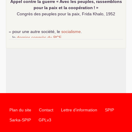
Appel contre la guerre «
Avec les peuples, rassemblons
pour la paix et la coopération
!
»
Congrès des peuples pour la paix, Frida Khalo, 1952
–
pour une autre société, le
socialisme
.
–
le
dernier congrès du
PCF
e
–
contribution de jeunes communistes au 39
congrès :
Six
chantiers pour affirmer l’ambition révolutionnaire du
PCF
–
un texte de Jean-Claude Delaunay
le marxisme est la
science sociale de notre temps
–
un appel
proposé aux partis communistes et ouvrier
d’Europe
–
les
cinq chantiers pour contribuer au débat sur le projet
communiste
Plan du site
Contact
Lettre d'information
SPIP
Sarka-SPIP
GPLv3