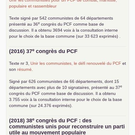
Unir les communistes pour un
PCF
de combat, marxiste,
populaire et rassembleur
Texte signé par 542 communistes de 64 départements
e
présenté au 36
congrès du
PCF
comme base de
discussion. Il a obtenu 3694 voix à la consultation interne
pour le choix de la base commune (sur 33 623 exprimés) .
e
(2016) 37
congrès du
PCF
Texte nr 3,
Unir les communistes, le défi renouvelé du
PCF
et
son
résumé
.
Signé par 626 communistes de 66 départements, dont 15
e
départements avec plus de 10 signataires, présenté au 37
congrès du
PCF
comme base de discussion. Il a obtenu
3.755 voix à la consultation interne pour le choix de la base
commune (sur 24.376 exprimés).
e
(2018) 38
congrès du
PCF
: des
communistes unis pour reconstruire un parti
utile au mouvement populaire