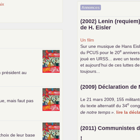
ix
Annonces
(2002) Lenin (requiem)
de H. Eisler
Un film
Sur une musique de Hans Eisl
e
du
PCUS
pour le 20
anniversa
joué en
URSS
... avec un text
et aujourd’hui de ces luttes de
toujours...
n président au
(2009) Déclaration de 
Le 21 mars 2009, 155 militant
ue, mais faut pas
e
du texte alternatif du 34
cong
de notre temps
»
.
lire la déc
(2011) Communistes d
choix de leur base
!