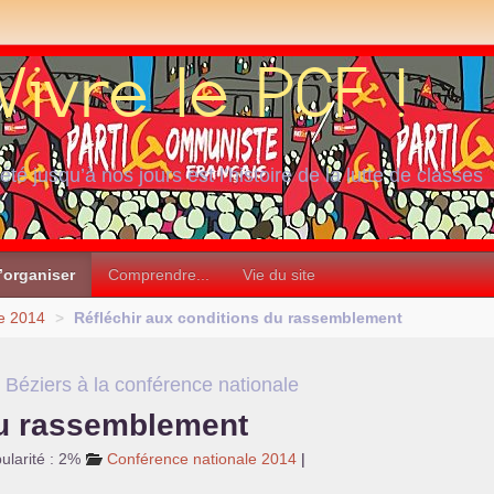
iété jusqu’à nos jours est l’histoire de la lutte de classes
’organiser
Comprendre...
Vie du site
e 2014
>
Réfléchir aux conditions du rassemblement
 Béziers à la conférence nationale
du rassemblement
ularité : 2%
Conférence nationale 2014
|