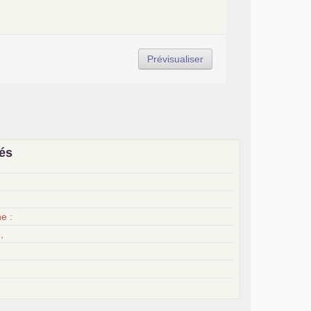
iés
x
e :
,