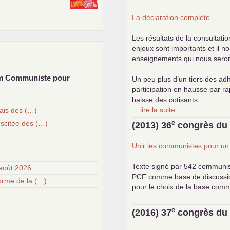
La déclaration complète
Les résultats de la consultati
enjeux sont importants et il n
enseignements qui nous seront 
um Communiste pour
Un peu plus d’un tiers des adh
participation en hausse par r
baisse des cotisants.
... lire la suite
çais des (…)
e
uscitée des (…)
(2013) 36
congrès d
Unir les communistes pour u
Texte signé par 542 communi
août 2026
PCF
comme base de discussion.
forme de la (…)
pour le choix de la base com
e
(2016) 37
congrès d