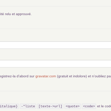
été relu et approuvé.
egistrez-la d’abord sur
gravatar.com
(gratuit et indolore) et n’oubliez pa
et le c
italique}
-*liste
[texte->url]
<quote>
<code>