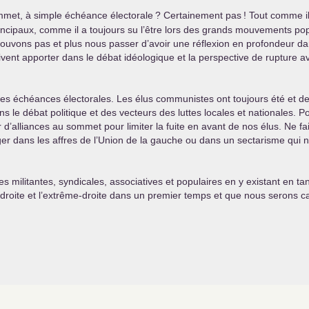
ommet, à simple échéance électorale
? Certainement pas
! Tout comme il
ncipaux, comme il a toujours su l’être lors des grands mouvements popula
pouvons pas et plus nous passer d’avoir une réflexion en profondeur dans
ent apporter dans le débat idéologique et la perspective de rupture avec
 les échéances électorales. Les élus communistes ont toujours été et d
dans le débat politique et des vecteurs des luttes locales et nationales
alliances au sommet pour limiter la fuite en avant de nos élus. Ne faiso
r dans les affres de l’Union de la gauche ou dans un sectarisme qui 
s militantes, syndicales, associatives et populaires en y existant en 
 droite et l’extrême-droite dans un premier temps et que nous serons 