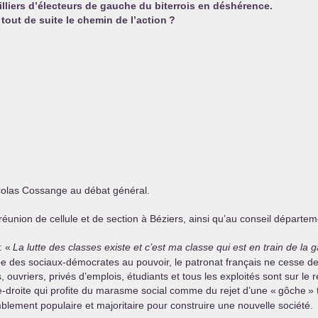
milliers d’électeurs de gauche du biterrois en déshérence.
out de suite le chemin de l’action
?
colas Cossange au débat général.
 réunion de cellule et de section à Béziers, ainsi qu’au conseil départeme
: «
La lutte des classes existe et c’est ma classe qui est en train de la 
e des sociaux-démocrates au pouvoir, le patronat français ne cesse de
 ouvriers, privés d’emplois, étudiants et tous les exploités sont sur le 
e-droite qui profite du marasme social comme du rejet d’une «
gôche
» 
lement populaire et majoritaire pour construire une nouvelle société.