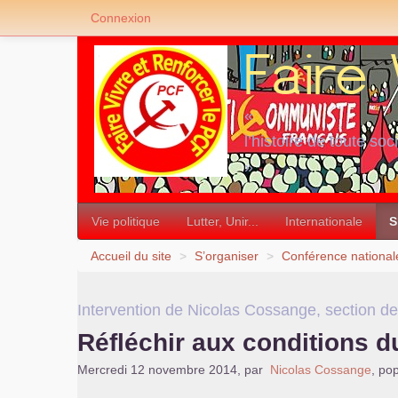
Connexion
«
l’histoire de toute soc
»
Vie politique
Lutter, Unir...
Internationale
S
Accueil du site
>
S’organiser
>
Conférence national
Intervention de Nicolas Cossange, section de
Réfléchir aux conditions 
Mercredi 12 novembre 2014
,
par
Nicolas Cossange
,
pop