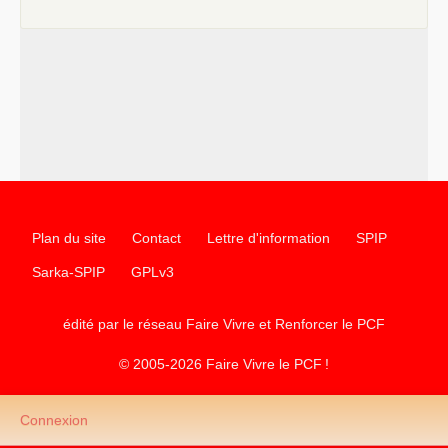
e
–
contribution de jeunes communistes au 39
congrès :
Six
chantiers pour affirmer l’ambition révolutionnaire du
PCF
–
un texte de Jean-Claude Delaunay
le marxisme est la
science sociale de notre temps
–
un appel
proposé aux partis communistes et ouvrier
d’Europe
–
les
cinq chantiers pour contribuer au débat sur le projet
communiste
Plan du site
Contact
Lettre d'information
SPIP
Sarka-SPIP
GPLv3
édité par le réseau Faire Vivre et Renforcer le
PCF
© 2005-2026 Faire Vivre le
PCF
!
Connexion