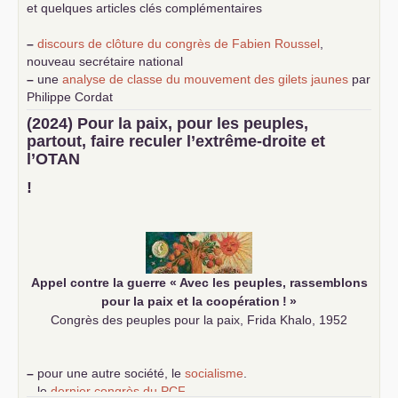
et quelques articles clés complémentaires
–
discours de clôture du congrès de Fabien Roussel
,
nouveau secrétaire national
–
une
analyse de classe du mouvement des gilets jaunes
par
Philippe Cordat
–
un texte de Jean-Claude Delaunay
le marxisme est la
(2024) Pour la paix, pour les peuples,
science sociale de notre temps
partout, faire reculer l’extrême-droite et
–
un appel
proposé aux partis communistes et ouvrier
l’
OTAN
d’Europe
–
demandez
le numéro 10 de la revue Unir les Communistes
!
–
les
cinq chantiers pour contribuer au débat sur le projet
communiste
Appel contre la guerre «
Avec les peuples, rassemblons
pour la paix et la coopération
!
»
Congrès des peuples pour la paix, Frida Khalo, 1952
–
pour une autre société, le
socialisme
.
–
le
dernier congrès du
PCF