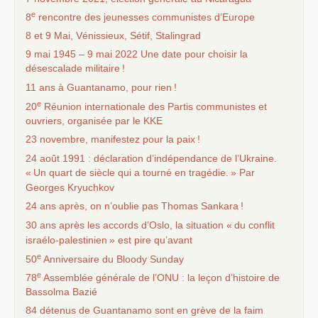
e
8
rencontre des jeunesses communistes d’Europe
8 et 9 Mai, Vénissieux, Sétif, Stalingrad
9 mai 1945 – 9 mai 2022 Une date pour choisir la
désescalade militaire
!
11 ans à Guantanamo, pour rien
!
e
20
Réunion internationale des Partis communistes et
ouvriers, organisée par le
KKE
23 novembre, manifestez pour la paix
!
24 août 1991 : déclaration d’indépendance de l’Ukraine.
«
Un quart de siècle qui a tourné en tragédie.
» Par
Georges Kryuchkov
24 ans après, on n’oublie pas Thomas Sankara
!
30 ans après les accords d’Oslo, la situation «
du conflit
israélo-palestinien
» est pire qu’avant
e
50
Anniversaire du Bloody Sunday
e
78
Assemblée générale de l’
ONU
: la leçon d’histoire de
Bassolma Bazié
84 détenus de Guantanamo sont en grève de la faim