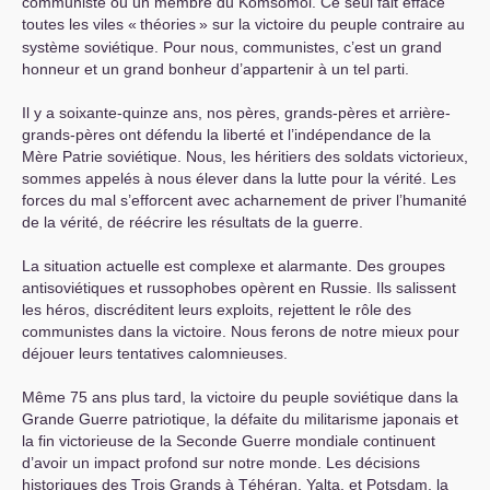
communiste ou un membre du Komsomol. Ce seul fait efface
toutes les viles «
théories
» sur la victoire du peuple contraire au
système soviétique. Pour nous, communistes, c’est un grand
honneur et un grand bonheur d’appartenir à un tel parti.
Il y a soixante-quinze ans, nos pères, grands-pères et arrière-
grands-pères ont défendu la liberté et l’indépendance de la
Mère Patrie soviétique. Nous, les héritiers des soldats victorieux,
sommes appelés à nous élever dans la lutte pour la vérité. Les
forces du mal s’efforcent avec acharnement de priver l’humanité
de la vérité, de réécrire les résultats de la guerre.
La situation actuelle est complexe et alarmante. Des groupes
antisoviétiques et russophobes opèrent en Russie. Ils salissent
les héros, discréditent leurs exploits, rejettent le rôle des
communistes dans la victoire. Nous ferons de notre mieux pour
déjouer leurs tentatives calomnieuses.
Même 75 ans plus tard, la victoire du peuple soviétique dans la
Grande Guerre patriotique, la défaite du militarisme japonais et
la fin victorieuse de la Seconde Guerre mondiale continuent
d’avoir un impact profond sur notre monde. Les décisions
historiques des Trois Grands à Téhéran, Yalta, et Potsdam, la