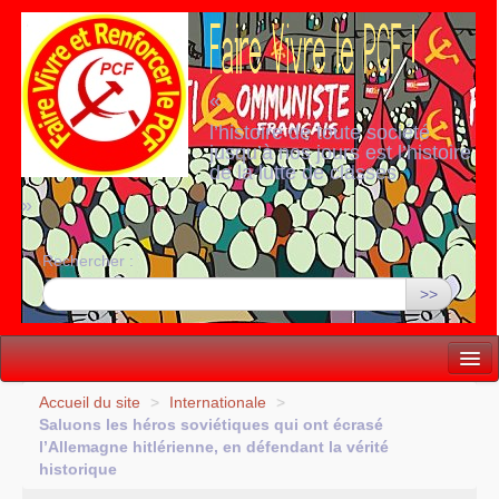
«
l’histoire de toute société
jusqu’à nos jours est l’histoire
de la lutte de classes
»
Rechercher :
>>
Vie politique
Accueil du site
>
Internationale
>
Saluons les héros soviétiques qui ont écrasé
Lutter, Unir...
l’Allemagne hitlérienne, en défendant la vérité
historique
Internationale