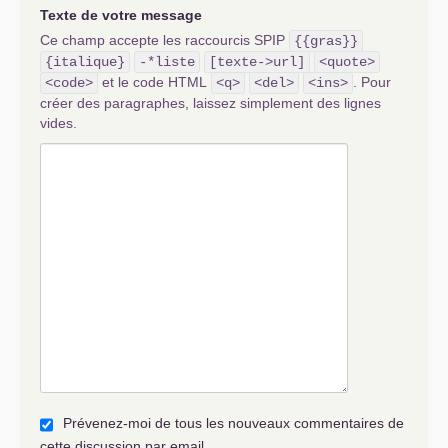
Texte de votre message
Ce champ accepte les raccourcis SPIP
{{gras}}
{italique}
-*liste
[texte->url]
<quote>
et le code HTML
. Pour
<code>
<q>
<del>
<ins>
créer des paragraphes, laissez simplement des lignes
vides.
Prévenez-moi de tous les nouveaux commentaires de
cette discussion par email