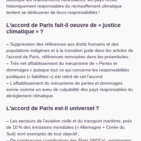
historiquement responsables du réchauffement climatique
tentent se dédouaner de leurs responsabilités
!
L’accord de Paris fait-il oeuvre de «
justice
climatique
»
?
–
Suppression des références aux droits humains et des
populations indigènes et à la transition juste dans les articles de
l’accord de Paris, références renvoyées dans les préambules
;
–
Très net affaiblissement du mécanisme de «
Pertes et
dommages
» puisque tout ce qui concerne les responsabilités
juridiques («
liabilities
») est retiré de cet l’accord.
–
L’affaiblissement du mécanisme de pertes et dommages
sonne comme un aveu de culpabilité des pays responsables du
dérèglement climatique.
L’accord de Paris est-il universel
?
–
Les secteurs de l’aviation civile et du transport maritime, près
de 10
% des émissions mondiales (= Allemagne + Corée du
Sud) sont exemptés de tout objectif
;
–
De nombreuses contributions des États (INDCs), notamment