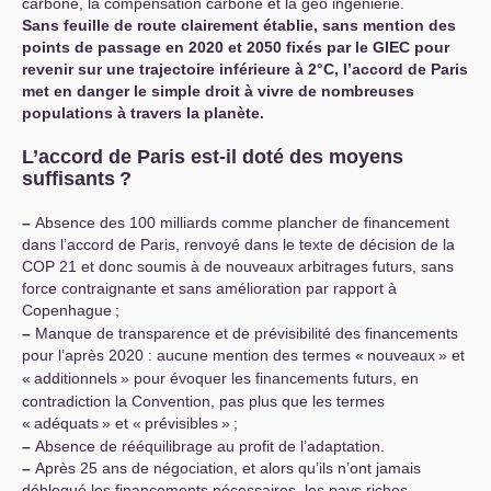
carbone, la compensation carbone et la géo ingéniérie.
Sans feuille de route clairement établie, sans mention des
points de passage en 2020 et 2050 fixés par le
GIEC
pour
revenir sur une trajectoire inférieure à 2°C, l’accord de Paris
met en danger le simple droit à vivre de nombreuses
populations à travers la planète.
L’accord de Paris est-il doté des moyens
suffisants
?
–
Absence des 100 milliards comme plancher de financement
dans l’accord de Paris, renvoyé dans le texte de décision de la
COP
21 et donc soumis à de nouveaux arbitrages futurs, sans
force contraignante et sans amélioration par rapport à
Copenhague
;
–
Manque de transparence et de prévisibilité des financements
pour l’après 2020 : aucune mention des termes «
nouveaux
» et
«
additionnels
» pour évoquer les financements futurs, en
contradiction la Convention, pas plus que les termes
«
adéquats
» et «
prévisibles
»
;
–
Absence de rééquilibrage au profit de l’adaptation.
–
Après 25 ans de négociation, et alors qu’ils n’ont jamais
débloqué les financements nécessaires, les pays riches