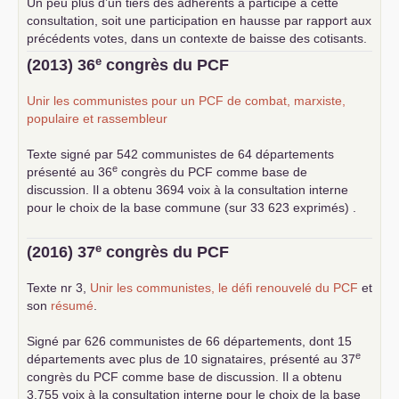
Un peu plus d’un tiers des adhérents a participé à cette
consultation, soit une participation en hausse par rapport aux
précédents votes, dans un contexte de baisse des cotisants.
... lire la suite
e
(2013) 36
congrès du
PCF
Unir les communistes pour un
PCF
de combat, marxiste,
populaire et rassembleur
Texte signé par 542 communistes de 64 départements
e
présenté au 36
congrès du
PCF
comme base de
discussion. Il a obtenu 3694 voix à la consultation interne
pour le choix de la base commune (sur 33 623 exprimés) .
e
(2016) 37
congrès du
PCF
Texte nr 3,
Unir les communistes, le défi renouvelé du
PCF
et
son
résumé
.
Signé par 626 communistes de 66 départements, dont 15
e
départements avec plus de 10 signataires, présenté au 37
congrès du
PCF
comme base de discussion. Il a obtenu
3.755 voix à la consultation interne pour le choix de la base