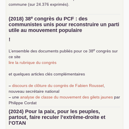
commune (sur 24.376 exprimés).
e
(2018) 38
congrès du
PCF
: des
communistes unis pour reconstruire un parti
utile au mouvement populaire
!
e
L’ensemble des documents publiés pour ce 38
congrès sur
ce site
lire la rubrique du congrès
et quelques articles clés complémentaires
–
discours de clôture du congrès de Fabien Roussel
,
nouveau secrétaire national
–
une
analyse de classe du mouvement des gilets jaunes
par
Philippe Cordat
–
un texte de Jean-Claude Delaunay
le marxisme est la
(2024) Pour la paix, pour les peuples,
science sociale de notre temps
partout, faire reculer l’extrême-droite et
–
un appel
proposé aux partis communistes et ouvrier
l’
OTAN
d’Europe