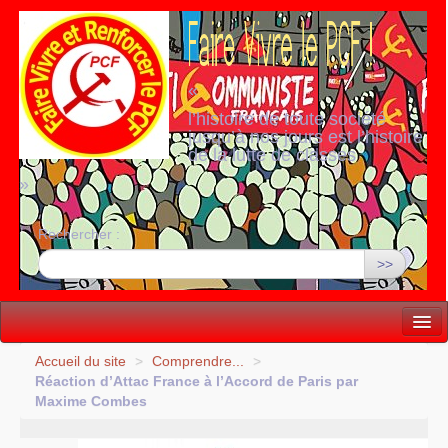
«
l’histoire de toute société
jusqu’à nos jours est l’histoire
de la lutte de classes
»
Rechercher :
>>
Vie politique
Accueil du site
>
Comprendre...
>
Réaction d’Attac France à l’Accord de Paris par
Lutter, Unir...
Maxime Combes
Internationale