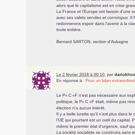
alors que le capitalisme est en crise grave
La France et l’Europe ont besoin d’une s
avec ses valets serviles et corrompus. I
redonnerons espoir dans l’avenir à la cla
toute entière.
Bernard
SARTON
, section d’Aubagne
Le 2 février 2018 à 00:10
,
par
dariokho
En réponse à :
Pour un bilan extraordinai
Le P«
C
»F n’est pas nécessaire aux exp
politique, le P«
C
»F était, même pas révi
élection n’a aucun intérêt.
Il y a belle lurette qu’il n’est plus dans 
l’
UE
qui pourtant est un outil du capital. 
même le premier état d’urgence, sauf quan
La société socialiste se construira sans 