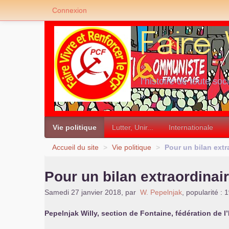
Connexion
«
l’histoire de toute soc
»
Vie politique
Lutter, Unir...
Internationale
Accueil du site
>
Vie politique
>
Pour un bilan extr
Pour un bilan extraordinai
Samedi 27 janvier 2018
,
par
W. Pepelnjak
,
popularité : 
Pepelnjak Willy, section de Fontaine, fédération de l’