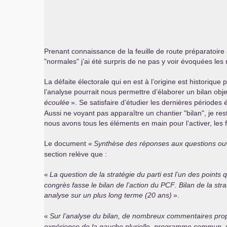
Prenant connaissance de la feuille de route préparatoire 
"normales" j’ai été surpris de ne pas y voir évoquées les
La défaite électorale qui en est à l’origine est historiq
l’analyse pourrait nous permettre d’élaborer un bilan objec
écoulée
». Se satisfaire d’étudier les dernières période
Aussi ne voyant pas apparaître un chantier "bilan", je re
nous avons tous les éléments en main pour l’activer, les f
Le document «
Synthèse des réponses aux questions ou
section relève que :
«
La question de la stratégie du parti est l’un des points
congrès fasse le bilan de l’action du
PCF
. Bilan de la str
analyse sur un plus long terme (20 ans)
».
«
Sur l’analyse du bilan, de nombreux commentaires propo
expérience de la gauche plurielle, programme commun, v