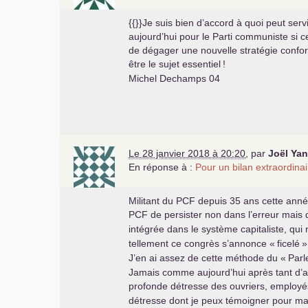
{{}}Je suis bien d’accord à quoi peut ser
aujourd’hui pour le Parti communiste si ce
de dégager une nouvelle stratégie conform
être le sujet essentiel
!
Michel Dechamps 04
Le 28 janvier 2018 à 20:20
,
par
Joël Yan
En réponse à :
Pour un bilan extraordinai
Militant du
PCF
depuis 35 ans cette année,
PCF
de persister non dans l’erreur mais d
intégrée dans le système capitaliste, qui 
tellement ce congrès s’annonce «
ficelé
»
J’en ai assez de cette méthode du «
Parl
Jamais comme aujourd’hui après tant d’a
profonde détresse des ouvriers, employés, 
détresse dont je peux témoigner pour ma 