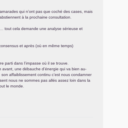
s camarades qui n’ont pas que coché des cases, mais
 s’abstiennent à la prochaine consultation.
ires… tout cela demande une analyse sérieuse et
t consensus et après (où en même temps)
e parti dans l’impasse où il se trouve.
n avant, une débauche d’énergie qui va bien au-
 de son affaiblissement continu c’est nous condamner
isent nous ne sommes pas allés assez loin dans la
tout le monde.