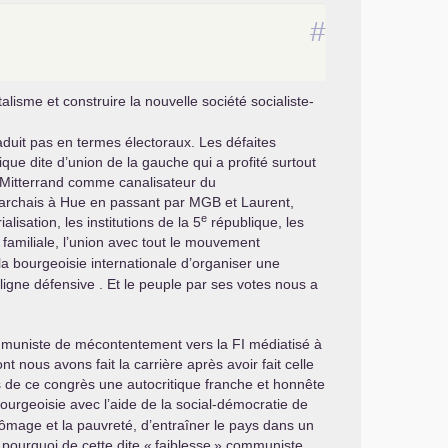
#
alisme et construire la nouvelle société socialiste-
uit pas en termes électoraux. Les défaites
tique dite d’union de la gauche qui a profité surtout
Mitterrand comme canalisateur du
Marchais à Hue en passant par
MGB
et Laurent,
e
lisation, les institutions de la 5
république, les
 familiale, l’union avec tout le mouvement
a bourgeoisie internationale d’organiser une
igne défensive . Et le peuple par ses votes nous a
 communiste de mécontentement vers la
FI
médiatisé à
 nous avons fait la carrière après avoir fait celle
rs de ce congrès une autocritique franche et honnête
urgeoisie avec l’aide de la social-démocratie de
chômage et la pauvreté, d’entraîner le pays dans un
pourquoi de cette dite «
faiblesse
» communiste