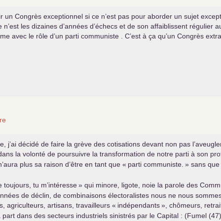
vir un Congrès exceptionnel si ce n’est pas pour aborder un sujet except
 n’est les dizaines d’années d’échecs et de son affaiblissent régulier au 
e avec le rôle d’un parti communiste . C’est à ça qu’un Congrès extraor
re
 j’ai décidé de faire la grève des cotisations devant non pas l’aveugle
ans la volonté de poursuivre la transformation de notre parti à son prof
n’aura plus sa raison d’être en tant que «
parti communiste.
» sans que 
e toujours, tu m’intéresse
» qui minore, ligote, noie la parole des Com
nnées de déclin, de combinaisons électoralistes nous ne nous sommes
agriculteurs, artisans, travailleurs «
indépendants
», chômeurs, retra
part dans des secteurs industriels sinistrés par le Capital : (Fumel (4