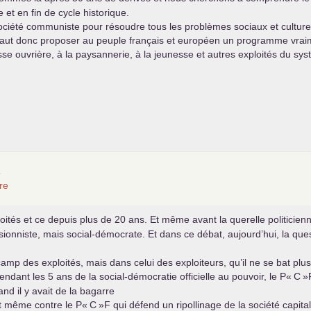
 et en fin de cycle historique.
ociété communiste pour résoudre tous les problèmes sociaux et culturel
l faut donc proposer au peuple français et européen un programme vraim
sse ouvrière, à la paysannerie, à la jeunesse et autres exploités du sys
s
re
loités et ce depuis plus de 20 ans. Et même avant la querelle politic
sionniste, mais social-démocrate. Et dans ce débat, aujourd’hui, la qu
le camp des exploités, mais dans celui des exploiteurs, qu’il ne se bat pl
Pendant les 5 ans de la social-démocratie officielle au pouvoir, le P«
C
»F
d il y avait de la bagarre
et même contre le P«
C
»F qui défend un ripollinage de la société capital