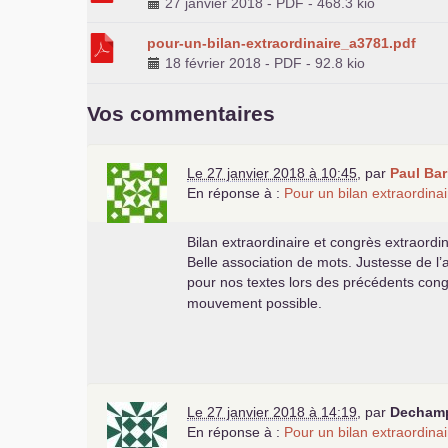
27 janvier 2018
-
PDF
-
468.3 kio
pour-un-bilan-extraordinaire_a3781.pdf
18 février 2018
-
PDF
-
92.8 kio
Vos commentaires
Le 27 janvier 2018 à 10:45
,
par
Paul Ba
En réponse à :
Pour un bilan extraordinai
Bilan extraordinaire et congrès extraordi
Belle association de mots. Justesse de l
pour nos textes lors des précédents con
mouvement possible.
Le 27 janvier 2018 à 14:19
,
par
Dechamp
En réponse à :
Pour un bilan extraordinai