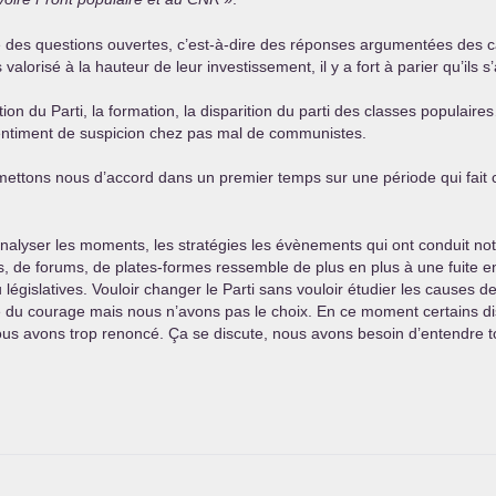
lyse des questions ouvertes, c’est-à-dire des réponses argumentées de
s valorisé à la hauteur de leur investissement, il y a fort à parier qu’ils
tion du Parti, la formation, la disparition du parti des classes popula
n sentiment de suspicion chez pas mal de communistes.
 mettons nous d’accord dans un premier temps sur une période qui fai
analyser les moments, les stratégies les évènements qui ont conduit notr
s, de forums, de plates-formes ressemble de plus en plus à une fuite e
u législatives. Vouloir changer le Parti sans vouloir étudier les causes
e du courage mais nous n’avons pas le choix. En ce moment certains d
nous avons trop renoncé. Ça se discute, nous avons besoin d’entendre 