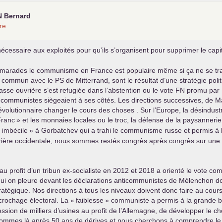
N
Bernard
re
 nécessaire aux exploités pour qu’ils s’organisent pour supprimer le capit
amarades le communisme en France est populaire même si ça ne se trad
me commun avec le
PS
de Mitterrand, sont le résultat d’une stratégie poli
asse ouvrière s’est refugiée dans l’abstention ou le vote
FN
promu par 
communistes siègeaient à ses côtés. Les directions successives, de 
évolutionnaire changer le cours des choses . Sur l’Europe, la désindustria
Franc
» et les monnaies locales ou le troc, la défense de la paysannerie
«
imbécile
» à Gorbatchev qui a trahi le communisme russe et permis à l
uvrière occidentale, nous sommes restés congrès après congrès sur une l
e au profit d’un tribun ex-socialiste en 2012 et 2018 a orienté le vote
hui on pleure devant les déclarations anticommunistes de Mélenchon dont
tratégique. Nos directions à tous les niveaux doivent donc faire au cou
crochage électoral. La «
faiblesse
» communiste a permis à la grande bo
ression de milliers d’usines au profit de l’Allemagne, de développer le 
sommes là après 50 ans de dérives et nous cherchons à comprendre le 