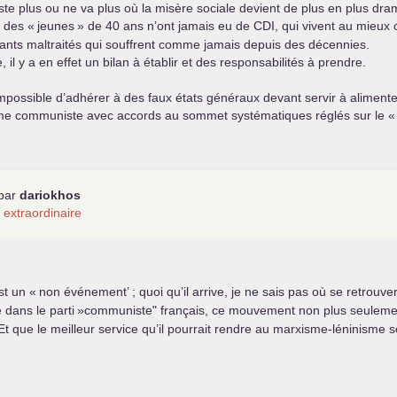
iste plus ou ne va plus où la misère sociale devient de plus en plus dr
 des «
jeunes
» de 40 ans n’ont jamais eu de
CDI
, qui vivent au mieux 
ants maltraités qui souffrent comme jamais depuis des décennies.
, il y a en effet un bilan à établir et des responsabilités à prendre.
impossible d’adhérer à des faux états généraux devant servir à alime
e communiste avec accords au sommet systématiques réglés sur le «
par
dariokhos
 extraordinaire
st un «
non événement’
; quoi qu’il arrive, je ne sais pas où se retrouv
 dans le parti
»communiste" français, ce mouvement non plus seulement 
que le meilleur service qu’il pourrait rendre au marxisme-léninisme se