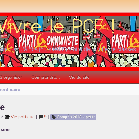
iété jusqu’à nos jours est l’histoire de la lutte de classes
S’organiser
Comprendre...
Vie du site
aordinaire
re
1%
Vie politique
|
9
|
Congrès 2018 lepcf.fr
Isère