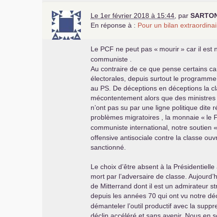
Le 1er février 2018 à 15:44
,
par
SARTO
En réponse à :
Pour un bilan extraordinai
Le
PCF
ne peut pas «
mourir
» car il est
communiste .
Au contraire de ce que pense certains c
électorales, depuis surtout le program
au
PS
. De déceptions en déceptions la cl
mécontentement alors que des ministres 
n’ont pas su par une ligne politique dite r
problèmes migratoires , la monnaie «
le 
communiste international, notre soutien 
offensive antisociale contre la classe o
sanctionné.
Le choix d’être absent à la Présidentiell
mort par l’adversaire de classe. Aujourd’
de Mitterrand dont il est un admirateur s
depuis les années 70 qui ont vu notre dé
démanteler l’outil productif avec la supp
déclin accéléré et sans avenir. Nous en 