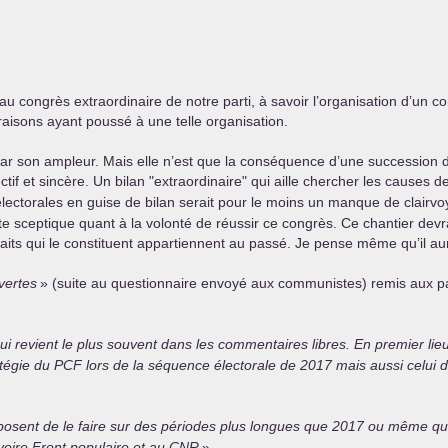
au congrès extraordinaire de notre parti, à savoir l’organisation d’un c
 raisons ayant poussé à une telle organisation.
ue par son ampleur. Mais elle n’est que la conséquence d’une succession 
tif et sincère. Un bilan "extraordinaire" qui aille chercher les causes d
s électorales en guise de bilan serait pour le moins un manque de clair
ste sceptique quant à la volonté de réussir ce congrès. Ce chantier devr
aits qui le constituent appartiennent au passé. Je pense même qu’il aurai
vertes
» (suite au questionnaire envoyé aux communistes) remis aux pa
 qui revient le plus souvent dans les commentaires libres. En premier li
atégie du
PCF
lors de la séquence électorale de 2017 mais aussi celui
sent de le faire sur des périodes plus longues que 2017 ou même que l
oire Front populaire et au
CNR
».