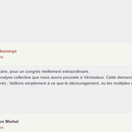
rbazange
re
naire, pour un congrès réellement extraordinaire.
’analyse collective que nous avons poussée à Vénissieux. Cette demande
grès
; Veillons simplement à ce que le découragement, ou les multiples 
s Michel
re