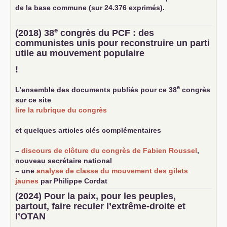
de la base commune (sur 24.376 exprimés).
e
(2018) 38
congrès du
PCF
: des
communistes unis pour reconstruire un parti
utile au mouvement populaire
!
e
L’ensemble des documents publiés pour ce 38
congrès
sur ce site
lire la rubrique du congrès
et quelques articles clés complémentaires
–
discours de clôture du congrès de Fabien Roussel
,
nouveau secrétaire national
–
une
analyse de classe du mouvement des gilets
jaunes
par Philippe Cordat
–
un texte de Jean-Claude Delaunay
le marxisme est la
(2024) Pour la paix, pour les peuples,
science sociale de notre temps
partout, faire reculer l’extrême-droite et
–
un appel
proposé aux partis communistes et ouvrier
l’
OTAN
d’Europe