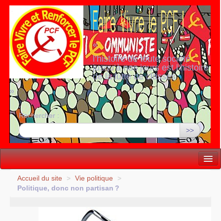
«
l’histoire de toute société
jusqu’à nos jours est l’histoire
de la lutte de classes
»
Rechercher :
>>
Vie politique
Accueil du site
>
Vie politique
>
Politique, donc non partisan
?
Lutter, Unir...
Internationale