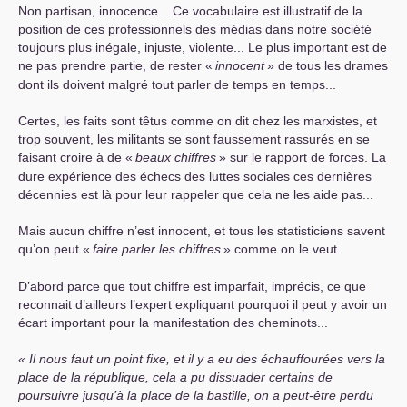
Non partisan, innocence... Ce vocabulaire est illustratif de la
position de ces professionnels des médias dans notre société
toujours plus inégale, injuste, violente... Le plus important est de
ne pas prendre partie, de rester «
innocent
» de tous les drames
dont ils doivent malgré tout parler de temps en temps...
Certes, les faits sont têtus comme on dit chez les marxistes, et
trop souvent, les militants se sont faussement rassurés en se
faisant croire à de «
beaux chiffres
» sur le rapport de forces. La
dure expérience des échecs des luttes sociales ces dernières
décennies est là pour leur rappeler que cela ne les aide pas...
Mais aucun chiffre n’est innocent, et tous les statisticiens savent
qu’on peut «
faire parler les chiffres
» comme on le veut.
D’abord parce que tout chiffre est imparfait, imprécis, ce que
reconnait d’ailleurs l’expert expliquant pourquoi il peut y avoir un
écart important pour la manifestation des cheminots...
Il nous faut un point fixe, et il y a eu des échauffourées vers la
place de la république, cela a pu dissuader certains de
poursuivre jusqu’à la place de la bastille, on a peut-être perdu