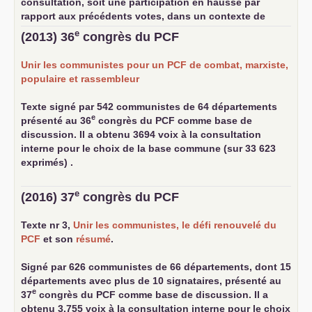
consultation, soit une participation en hausse par
rapport aux précédents votes, dans un contexte de
baisse des cotisants.
e
(2013) 36
congrès du
PCF
... lire la suite
Unir les communistes pour un
PCF
de combat, marxiste,
populaire et rassembleur
Texte signé par 542 communistes de 64 départements
e
présenté au 36
congrès du
PCF
comme base de
discussion. Il a obtenu 3694 voix à la consultation
interne pour le choix de la base commune (sur 33 623
exprimés) .
e
(2016) 37
congrès du
PCF
Texte nr 3,
Unir les communistes, le défi renouvelé du
PCF
et son
résumé
.
Signé par 626 communistes de 66 départements, dont 15
départements avec plus de 10 signataires, présenté au
e
37
congrès du
PCF
comme base de discussion. Il a
obtenu 3.755 voix à la consultation interne pour le choix