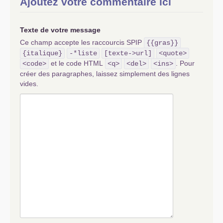
Ajoutez votre commentaire ici
Texte de votre message
Ce champ accepte les raccourcis SPIP
{{gras}}
{italique}
-*liste
[texte->url]
<quote>
et le code HTML
. Pour
<code>
<q>
<del>
<ins>
créer des paragraphes, laissez simplement des lignes
vides.