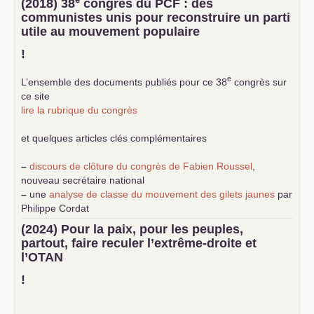
(2018) 38
congrès du
PCF
: des
communistes unis pour reconstruire un parti
utile au mouvement populaire
!
e
L’ensemble des documents publiés pour ce 38
congrès sur
ce site
lire la rubrique du congrès
et quelques articles clés complémentaires
–
discours de clôture du congrès de Fabien Roussel
,
nouveau secrétaire national
–
une
analyse de classe du mouvement des gilets jaunes
par
Philippe Cordat
–
un texte de Jean-Claude Delaunay
le marxisme est la
(2024) Pour la paix, pour les peuples,
science sociale de notre temps
partout, faire reculer l’extrême-droite et
–
un appel
proposé aux partis communistes et ouvrier
l’
OTAN
d’Europe
–
demandez
le numéro 10 de la revue Unir les Communistes
!
–
les
cinq chantiers pour contribuer au débat sur le projet
communiste