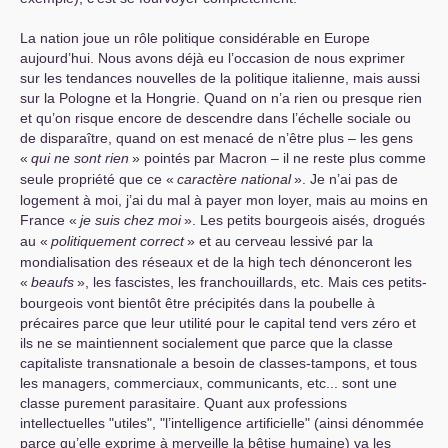
La nation joue un rôle politique considérable en Europe
aujourd’hui. Nous avons déjà eu l’occasion de nous exprimer
sur les tendances nouvelles de la politique italienne, mais aussi
sur la Pologne et la Hongrie. Quand on n’a rien ou presque rien
et qu’on risque encore de descendre dans l’échelle sociale ou
de disparaître, quand on est menacé de n’être plus – les gens
«
qui ne sont rien
» pointés par Macron – il ne reste plus comme
seule propriété que ce «
caractère national
». Je n’ai pas de
logement à moi, j’ai du mal à payer mon loyer, mais au moins en
France «
je suis chez moi
». Les petits bourgeois aisés, drogués
au «
politiquement correct
» et au cerveau lessivé par la
mondialisation des réseaux et de la high tech dénonceront les
«
beaufs
», les fascistes, les franchouillards, etc. Mais ces petits-
bourgeois vont bientôt être précipités dans la poubelle à
précaires parce que leur utilité pour le capital tend vers zéro et
ils ne se maintiennent socialement que parce que la classe
capitaliste transnationale a besoin de classes-tampons, et tous
les managers, commerciaux, communicants, etc... sont une
classe purement parasitaire. Quant aux professions
intellectuelles "utiles", "l’intelligence artificielle" (ainsi dénommée
parce qu’elle exprime à merveille la bêtise humaine) va les