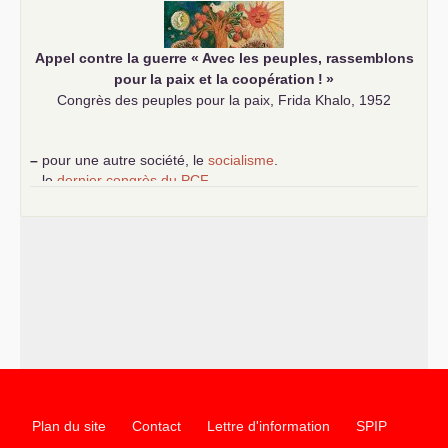
Appel contre la guerre «
Avec les peuples, rassemblons
pour la paix et la coopération
!
»
Congrès des peuples pour la paix, Frida Khalo, 1952
–
pour une autre société, le
socialisme
.
–
le
dernier congrès du
PCF
e
–
contribution de jeunes communistes au 39
congrès :
Six
chantiers pour affirmer l’ambition révolutionnaire du
PCF
–
un texte de Jean-Claude Delaunay
le marxisme est la
science sociale de notre temps
–
un appel
proposé aux partis communistes et ouvrier
d’Europe
–
les
cinq chantiers pour contribuer au débat sur le projet
communiste
Plan du site
Contact
Lettre d'information
SPIP