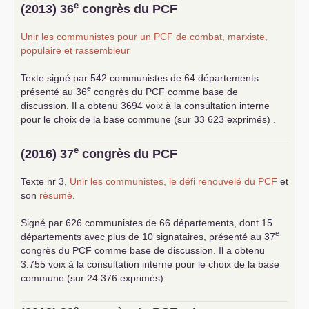
... lire la suite
e
(2013) 36
congrès du
PCF
Unir les communistes pour un
PCF
de combat, marxiste,
populaire et rassembleur
Texte signé par 542 communistes de 64 départements
e
présenté au 36
congrès du
PCF
comme base de
discussion. Il a obtenu 3694 voix à la consultation interne
pour le choix de la base commune (sur 33 623 exprimés) .
e
(2016) 37
congrès du
PCF
Texte nr 3,
Unir les communistes, le défi renouvelé du
PCF
et
son
résumé
.
Signé par 626 communistes de 66 départements, dont 15
e
départements avec plus de 10 signataires, présenté au 37
congrès du
PCF
comme base de discussion. Il a obtenu
3.755 voix à la consultation interne pour le choix de la base
commune (sur 24.376 exprimés).
e