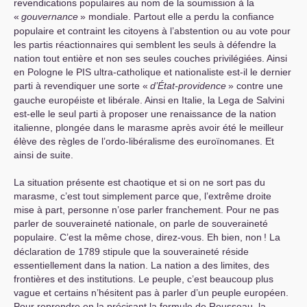
revendications populaires au nom de la soumission à la
«
gouvernance
» mondiale. Partout elle a perdu la confiance
populaire et contraint les citoyens à l’abstention ou au vote pour
les partis réactionnaires qui semblent les seuls à défendre la
nation tout entière et non ses seules couches privilégiées. Ainsi
en Pologne le
PIS
ultra-catholique et nationaliste est-il le dernier
parti à revendiquer une sorte «
d’État-providence
» contre une
gauche européiste et libérale. Ainsi en Italie, la Lega de Salvini
est-elle le seul parti à proposer une renaissance de la nation
italienne, plongée dans le marasme après avoir été le meilleur
élève des règles de l’ordo-libéralisme des euroïnomanes. Et
ainsi de suite.
La situation présente est chaotique et si on ne sort pas du
marasme, c’est tout simplement parce que, l’extrême droite
mise à part, personne n’ose parler franchement. Pour ne pas
parler de souveraineté nationale, on parle de souveraineté
populaire. C’est la même chose, direz-vous. Eh bien, non
! La
déclaration de 1789 stipule que la souveraineté réside
essentiellement dans la nation. La nation a des limites, des
frontières et des institutions. Le peuple, c’est beaucoup plus
vague et certains n’hésitent pas à parler d’un peuple européen.
Pour reprendre en la précisant la formule de Rousseau, la