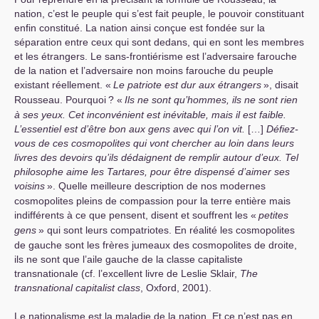
nation, c’est le peuple qui s’est fait peuple, le pouvoir constituant
enfin constitué. La nation ainsi conçue est fondée sur la
séparation entre ceux qui sont dedans, qui en sont les membres
et les étrangers. Le sans-frontiérisme est l’adversaire farouche
de la nation et l’adversaire non moins farouche du peuple
existant réellement. «
Le patriote est dur aux étrangers
», disait
Rousseau. Pourquoi
? «
Ils ne sont qu’hommes, ils ne sont rien
à ses yeux. Cet inconvénient est inévitable, mais il est faible.
L’essentiel est d’être bon aux gens avec qui l’on vit.
[…]
Défiez-
vous de ces cosmopolites qui vont chercher au loin dans leurs
livres des devoirs qu’ils dédaignent de remplir autour d’eux. Tel
philosophe aime les Tartares, pour être dispensé d’aimer ses
voisins
». Quelle meilleure description de nos modernes
cosmopolites pleins de compassion pour la terre entière mais
indifférents à ce que pensent, disent et souffrent les «
petites
gens
» qui sont leurs compatriotes. En réalité les cosmopolites
de gauche sont les frères jumeaux des cosmopolites de droite,
ils ne sont que l’aile gauche de la classe capitaliste
transnationale (cf. l’excellent livre de Leslie Sklair,
The
transnational capitalist class
, Oxford, 2001).
Le nationalisme est la maladie de la nation. Et ce n’est pas en