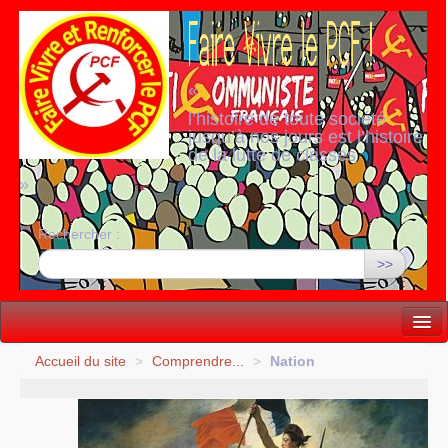
«
l’histoire de toute société
jusqu’à nos jours est l’histoire
de la lutte de classes
»
Rechercher :
>>
Vie politique
Accueil du site
>
Comprendre...
>
Nation
Lutter, Unir...
Internationale