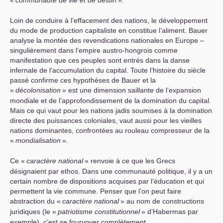
«
communauté de vie et de destin
».
Loin de conduire à l’effacement des nations, le développement
du mode de production capitaliste en constitue l’aliment. Bauer
analyse la montée des revendications nationales en Europe –
singulièrement dans l’empire austro-hongrois comme
manifestation que ces peuples sont entrés dans la danse
infernale de l’accumulation du capital. Toute l’histoire du siècle
passé confirme ces hypothèses de Bauer et la
«
décolonisation
» est une dimension saillante de l’expansion
mondiale et de l’approfondissement de la domination du capital.
Mais ce qui vaut pour les nations jadis soumises à la domination
directe des puissances coloniales, vaut aussi pour les vieilles
nations dominantes, confrontées au rouleau compresseur de la
«
mondialisation
».
Ce «
caractère national
» renvoie à ce que les Grecs
désignaient par ethos. Dans une communauté politique, il y a un
certain nombre de dispositions acquises par l’éducation et qui
permettent la vie commune. Penser que l’on peut faire
abstraction du «
caractère national
» au nom de constructions
juridiques (le «
patriotisme constitutionnel
» d’Habermas par
exemple), c’est se fourvoyer complètement.