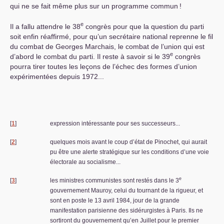
qui ne se fait même plus sur un programme commun
!
e
Il a fallu attendre le 38
congrès pour que la question du parti
soit enfin réaffirmé, pour qu’un secrétaire national reprenne le fil
du combat de Georges Marchais, le combat de l’union qui est
e
d’abord le combat du parti. Il reste à savoir si le 39
congrès
pourra tirer toutes les leçons de l’échec des formes d’union
expérimentées depuis 1972...
[
1
]
expression intéressante pour ses successeurs...
[
2
]
quelques mois avant le coup d’état de Pinochet, qui aurait
pu être une alerte stratégique sur les conditions d’une voie
électorale au socialisme...
e
[
3
]
les ministres communistes sont restés dans le 3
gouvernement Mauroy, celui du tournant de la rigueur, et
sont en poste le 13 avril 1984, jour de la grande
manifestation parisienne des sidérurgistes à Paris. Ils ne
sortiront du gouvernement qu’en Juillet pour le premier