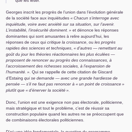
que les léser.
Georges inscrit les progrès de l’union dans l’évolution générale
de la société face aux inquiétudes
«
Chacun s’interroge avec
inquiétude, voire avec anxiété sur sa situation, sur l’avenir.
L’instabilité, l’insécurité dominent.
»
et dénonce les réponses
dominantes qui sont amusantes à relire aujourd’hui, les
réponses de ceux qui
critique la croissance
, ou
les progrès
rapides des sciences et techniques
,
«
d’autres — remettant au
goût du jour les théories réactionnaires les plus éculées —
proposent de renon­cer au progrès des connaissances, à
l’accroissement des richesses sociales, à l’expansion de
l’humanité.
»
. Qui se rappelle de cette citation de Giscard
d’Estaing
qui se demande — avec une grande hardiesse de
pensée — s’il ne faut pas renoncer à «
un point de croissance
»
plutôt que «
d’énerver la société
».
Donc, l’union est une exigence non pas électorale, politicienne,
mais stratégique et tout le problème, c’est de réussir sa
construction populaire quand les autres ne se préoccupent que
de combinaisons électorales politiciennes.
D’où une idée fondamentale, la question du programme.