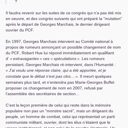
?
Il faudra revenir sur les suites de ce congrès qui n’a pas été mis
en oeuvre, et des congrès suivants qui ont préparé la "mutation"
après le départ de Georges Marchais, le dernier dirigeant
ouvrier du
PCF
.
En 1997, Georges Marchais intervient au Comité national à
propos de rumeurs annonçant un possible changement de nom
du
PCF
, Robert Hue lui répond immédiatement en qualifiant
d’
«
extravagantes
»
ces
«
spéculations
»
. Les rumeurs
persistant, Georges Marchais ré-intervient, dans l’Humanité :
«
J’ai voulu une réponse claire, qui a été apportée, et je
constate que le débat n’est pas clos…
»
. Il meurt quelques
semaines plus tard, et n’entendra pas Marie-Georges Buffet
proposer ce changement de nom en 2007, refusé par
l’assemblée des secrétaires de section...
C’est la leçon première de celui qui reste dans la mémoire
populaire non pas un "monstre sacré", mais un dirigeant du
peuple, un homme de combat, celui qui représentait un parti
communiste militant, ouvrier, dont les élus n’étaient que le
visage institutionnel, et non celui de la gauche électorale. Un