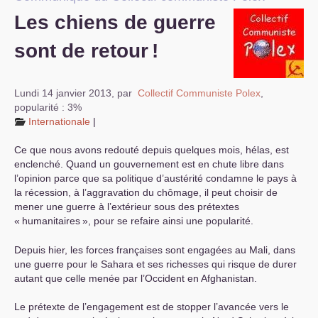
Les chiens de guerre
S’organiser
sont de retour
!
Comprendre...
Vie du site
Lundi 14 janvier 2013
,
par
Collectif Communiste Polex
,
popularité : 3%
Internationale
|
Ce que nous avons redouté depuis quelques mois, hélas, est
enclenché. Quand un gouvernement est en chute libre dans
l’opinion parce que sa politique d’austérité condamne le pays à
la récession, à l’aggravation du chômage, il peut choisir de
mener une guerre à l’extérieur sous des prétextes
«
humanitaires
», pour se refaire ainsi une popularité.
Depuis hier, les forces françaises sont engagées au Mali, dans
une guerre pour le Sahara et ses richesses qui risque de durer
autant que celle menée par l’Occident en Afghanistan.
Le prétexte de l’engagement est de stopper l’avancée vers le