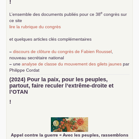
!
e
L’ensemble des documents publiés pour ce 38
congrès sur
ce site
lire la rubrique du congrès
et quelques articles clés complémentaires
–
discours de clôture du congrès de Fabien Roussel
,
nouveau secrétaire national
–
une
analyse de classe du mouvement des gilets jaunes
par
Philippe Cordat
–
un texte de Jean-Claude Delaunay
le marxisme est la
(2024) Pour la paix, pour les peuples,
science sociale de notre temps
partout, faire reculer l’extrême-droite et
–
un appel
proposé aux partis communistes et ouvrier
l’
OTAN
d’Europe
–
demandez
le numéro 10 de la revue Unir les Communistes
!
–
les
cinq chantiers pour contribuer au débat sur le projet
communiste
Appel contre la guerre «
Avec les peuples, rassemblons