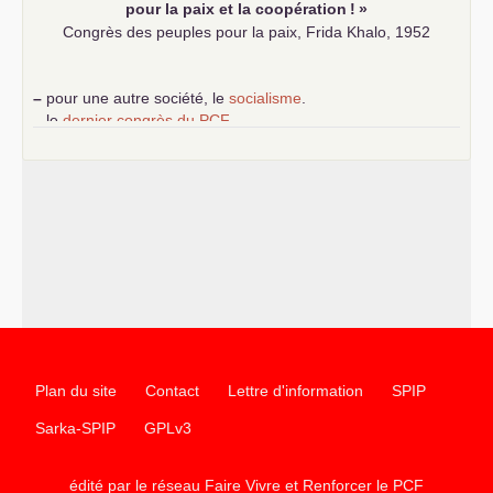
pour la paix et la coopération
!
»
Congrès des peuples pour la paix, Frida Khalo, 1952
–
pour une autre société, le
socialisme
.
–
le
dernier congrès du
PCF
e
–
contribution de jeunes communistes au 39
congrès :
Six
chantiers pour affirmer l’ambition révolutionnaire du
PCF
–
un texte de Jean-Claude Delaunay
le marxisme est la
science sociale de notre temps
–
un appel
proposé aux partis communistes et ouvrier
d’Europe
–
les
cinq chantiers pour contribuer au débat sur le projet
communiste
Plan du site
Contact
Lettre d'information
SPIP
Sarka-SPIP
GPLv3
édité par le réseau Faire Vivre et Renforcer le
PCF