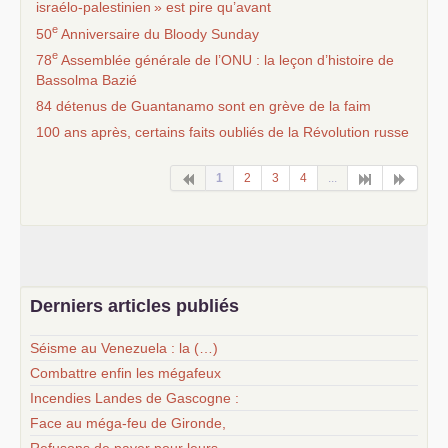
israélo-palestinien
» est pire qu’avant
e
50
Anniversaire du Bloody Sunday
e
78
Assemblée générale de l’
ONU
: la leçon d’histoire de
Bassolma Bazié
84 détenus de Guantanamo sont en grève de la faim
100 ans après, certains faits oubliés de la Révolution russe
1
2
3
4
...
Derniers articles publiés
Séisme au Venezuela : la (…)
Combattre enfin les mégafeux
Incendies Landes de Gascogne :
Face au méga-feu de Gironde,