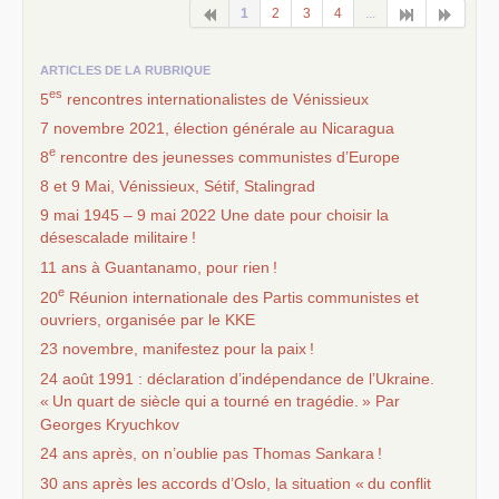
1
2
3
4
...
ARTICLES DE LA RUBRIQUE
es
5
rencontres internationalistes de Vénissieux
7 novembre 2021, élection générale au Nicaragua
e
8
rencontre des jeunesses communistes d’Europe
8 et 9 Mai, Vénissieux, Sétif, Stalingrad
9 mai 1945 – 9 mai 2022 Une date pour choisir la
désescalade militaire
!
11 ans à Guantanamo, pour rien
!
e
20
Réunion internationale des Partis communistes et
ouvriers, organisée par le
KKE
23 novembre, manifestez pour la paix
!
24 août 1991 : déclaration d’indépendance de l’Ukraine.
«
Un quart de siècle qui a tourné en tragédie.
» Par
Georges Kryuchkov
24 ans après, on n’oublie pas Thomas Sankara
!
30 ans après les accords d’Oslo, la situation «
du conflit