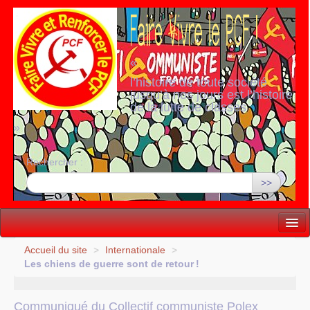
«
l’histoire de toute société
jusqu’à nos jours est l’histoire
de la lutte de classes
»
Rechercher :
>>
Vie politique
Accueil du site
>
Internationale
>
Les chiens de guerre sont de retour
!
Lutter, Unir...
Internationale
Communiqué du Collectif communiste Polex