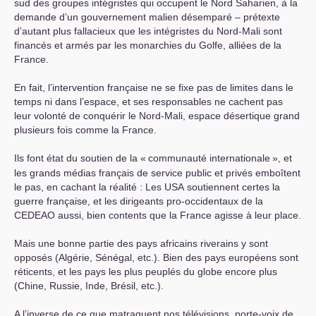
sud des groupes intégristes qui occupent le Nord Saharien, à la
demande d’un gouvernement malien désemparé – prétexte
d’autant plus fallacieux que les intégristes du Nord-Mali sont
financés et armés par les monarchies du Golfe, alliées de la
France.
En fait, l’intervention française ne se fixe pas de limites dans le
temps ni dans l’espace, et ses responsables ne cachent pas
leur volonté de conquérir le Nord-Mali, espace désertique grand
plusieurs fois comme la France.
Ils font état du soutien de la «
communauté internationale
», et
les grands médias français de service public et privés emboîtent
le pas, en cachant la réalité : Les
USA
soutiennent certes la
guerre française, et les dirigeants pro-occidentaux de la
CEDEAO
aussi, bien contents que la France agisse à leur place.
Mais une bonne partie des pays africains riverains y sont
opposés (Algérie, Sénégal, etc.). Bien des pays européens sont
réticents, et les pays les plus peuplés du globe encore plus
(Chine, Russie, Inde, Brésil, etc.).
A l’inverse de ce que matraquent nos télévisions, porte-voix de