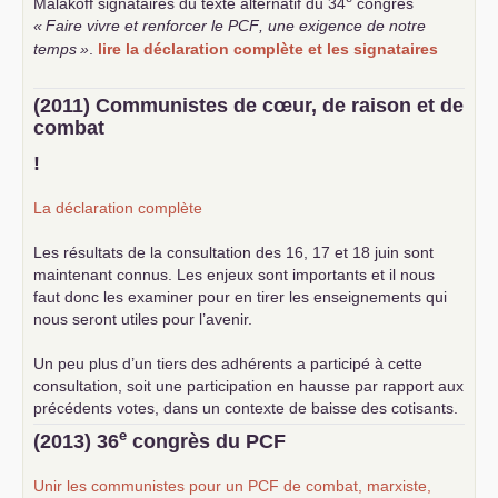
Malakoff signataires du texte alternatif du 34
congrès
«
Faire vivre et renforcer le
PCF
, une exigence de notre
temps
»
.
lire la déclaration complète et les signataires
(2011) Communistes de cœur, de raison et de
combat
!
La déclaration complète
Les résultats de la consultation des 16, 17 et 18 juin sont
maintenant connus. Les enjeux sont importants et il nous
faut donc les examiner pour en tirer les enseignements qui
nous seront utiles pour l’avenir.
Un peu plus d’un tiers des adhérents a participé à cette
consultation, soit une participation en hausse par rapport aux
précédents votes, dans un contexte de baisse des cotisants.
... lire la suite
e
(2013) 36
congrès du
PCF
Unir les communistes pour un
PCF
de combat, marxiste,