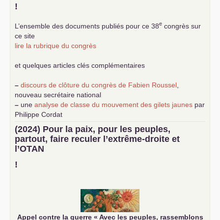
!
e
L’ensemble des documents publiés pour ce 38
congrès sur
ce site
lire la rubrique du congrès
et quelques articles clés complémentaires
–
discours de clôture du congrès de Fabien Roussel
,
nouveau secrétaire national
–
une
analyse de classe du mouvement des gilets jaunes
par
Philippe Cordat
–
un texte de Jean-Claude Delaunay
le marxisme est la
(2024) Pour la paix, pour les peuples,
science sociale de notre temps
partout, faire reculer l’extrême-droite et
–
un appel
proposé aux partis communistes et ouvrier
l’
OTAN
d’Europe
–
demandez
le numéro 10 de la revue Unir les Communistes
!
–
les
cinq chantiers pour contribuer au débat sur le projet
communiste
Appel contre la guerre «
Avec les peuples, rassemblons