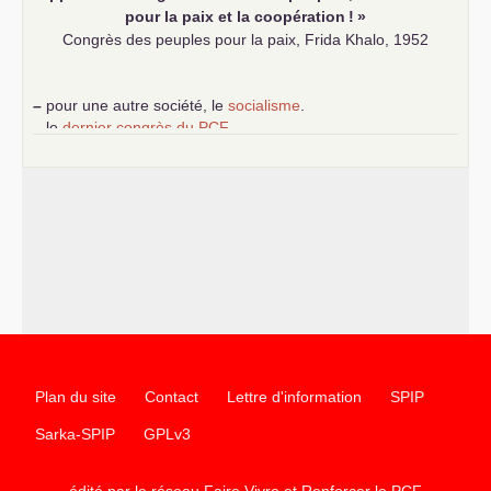
pour la paix et la coopération
!
»
Congrès des peuples pour la paix, Frida Khalo, 1952
–
pour une autre société, le
socialisme
.
–
le
dernier congrès du
PCF
e
–
contribution de jeunes communistes au 39
congrès :
Six
chantiers pour affirmer l’ambition révolutionnaire du
PCF
–
un texte de Jean-Claude Delaunay
le marxisme est la
science sociale de notre temps
–
un appel
proposé aux partis communistes et ouvrier
d’Europe
–
les
cinq chantiers pour contribuer au débat sur le projet
communiste
Plan du site
Contact
Lettre d'information
SPIP
Sarka-SPIP
GPLv3
édité par le réseau Faire Vivre et Renforcer le
PCF