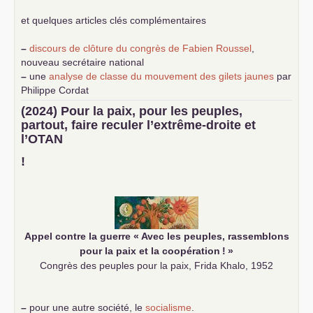
et quelques articles clés complémentaires
–
discours de clôture du congrès de Fabien Roussel
,
nouveau secrétaire national
–
une
analyse de classe du mouvement des gilets jaunes
par
Philippe Cordat
–
un texte de Jean-Claude Delaunay
le marxisme est la
(2024) Pour la paix, pour les peuples,
science sociale de notre temps
partout, faire reculer l’extrême-droite et
–
un appel
proposé aux partis communistes et ouvrier
l’
OTAN
d’Europe
–
demandez
le numéro 10 de la revue Unir les Communistes
!
–
les
cinq chantiers pour contribuer au débat sur le projet
communiste
Appel contre la guerre «
Avec les peuples, rassemblons
pour la paix et la coopération
!
»
Congrès des peuples pour la paix, Frida Khalo, 1952
–
pour une autre société, le
socialisme
.