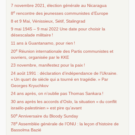
7 novembre 2021, élection générale au Nicaragua
e
8
rencontre des jeunesses communistes d’Europe
8 et 9 Mai, Vénissieux, Sétif, Stalingrad
9 mai 1945 – 9 mai 2022 Une date pour choisir la
désescalade militaire
!
11 ans à Guantanamo, pour rien
!
e
20
Réunion internationale des Partis communistes et
ouvriers, organisée par le
KKE
23 novembre, manifestez pour la paix
!
24 août 1991 : déclaration d’indépendance de l’Ukraine.
«
Un quart de siècle qui a tourné en tragédie.
» Par
Georges Kryuchkov
24 ans après, on n’oublie pas Thomas Sankara
!
30 ans après les accords d’Oslo, la situation «
du conflit
israélo-palestinien
» est pire qu’avant
e
50
Anniversaire du Bloody Sunday
e
78
Assemblée générale de l’
ONU
: la leçon d’histoire de
Bassolma Bazié