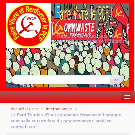
«
l’histoire de toute société
jusqu’à nos jours est l’histoire
de la lutte de classes
»
Rechercher :
>>
Vie politique
Accueil du site
>
Internationale
>
Le Parti Toudeh d’Iran condamne fermement l’attaque
Lutter, Unir...
criminelle et terroriste du gouvernement israélien
contre l’Iran
!
Internationale