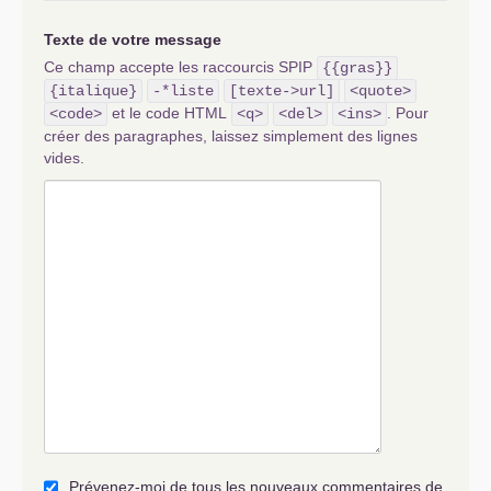
Texte de votre message
Ce champ accepte les raccourcis SPIP
{{gras}}
{italique}
-*liste
[texte->url]
<quote>
et le code HTML
. Pour
<code>
<q>
<del>
<ins>
créer des paragraphes, laissez simplement des lignes
vides.
Prévenez-moi de tous les nouveaux commentaires de