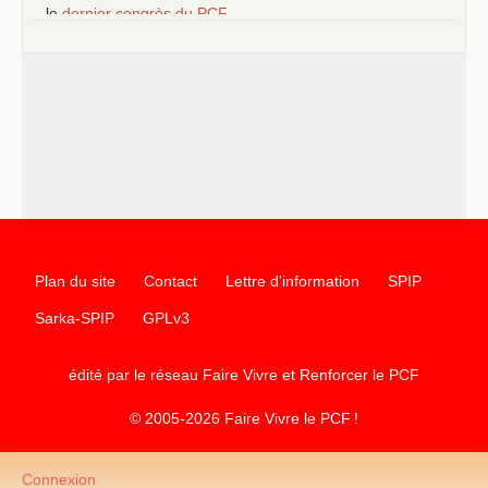
–
le
dernier congrès du
PCF
e
–
contribution de jeunes communistes au 39
congrès :
Six
chantiers pour affirmer l’ambition révolutionnaire du
PCF
–
un texte de Jean-Claude Delaunay
le marxisme est la
science sociale de notre temps
–
un appel
proposé aux partis communistes et ouvrier
d’Europe
–
les
cinq chantiers pour contribuer au débat sur le projet
communiste
Plan du site
Contact
Lettre d'information
SPIP
Sarka-SPIP
GPLv3
édité par le réseau Faire Vivre et Renforcer le
PCF
© 2005-2026 Faire Vivre le
PCF
!
Connexion