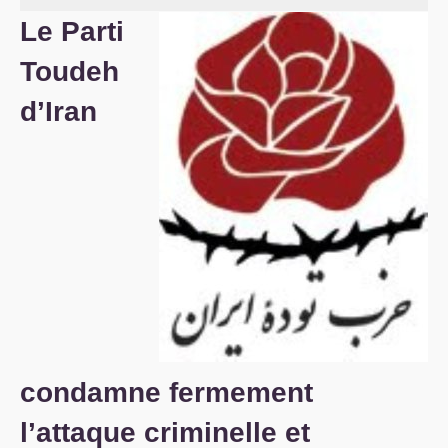
Le Parti
S’organiser
Toudeh
Comprendre...
d’Iran
Vie du site
condamne fermement
l’attaque criminelle et