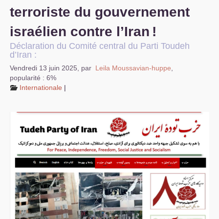
terroriste du gouvernement
israélien contre l’Iran
!
Déclaration du Comité central du Parti Toudeh
d’Iran :
Vendredi 13 juin 2025
,
par
Leila Moussavian-huppe
,
popularité : 6%
Internationale
|