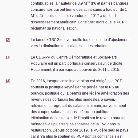
ds
contribuables, à hauteur de 3,9 M
d’€ et par les banques
concurrentes qui ont hérité des actifs sains à hauteur de 1
d
M
d’€)
; puis, elle a été vendue en 2017 à un fond
d’investissement américain, Lone Star, alors que le
PCP
réclamait sa nationalisation.
[
2
]
Le fameux
TSCG
qui verrouille toute politique d’ajustement
vers la diminution des salaires et des retraites.
[
3
]
Le
CDS
-
PP
ou Centre Démocratique et Social-Parti
Populaire est un parti portugais conservateur, de droite.
Récemment, il a participé au pouvoir de 2011 à 2015.
[
4
]
En 2016, lorsque cette intervention est rédigée, le
PCP
soutient la politique keynésienne portée par le
PS
au
pouvoir, politique qui a permis une légère amélioration des
revenus des portugais les plus modestes, à savoir,
relèvement progressif du salaire minimum, renversement
des coupes salariales dans la fonction publique,
élimination de la surtaxe de l’impôt sur le revenu pour les
ménages les plus fragiles et baisse de la
TVA
dans la
restauration. Depuis octobre 2019, le
PS
gère seul le pays
car il n’a plus le soutien du
PCP
dont la confiance s’est