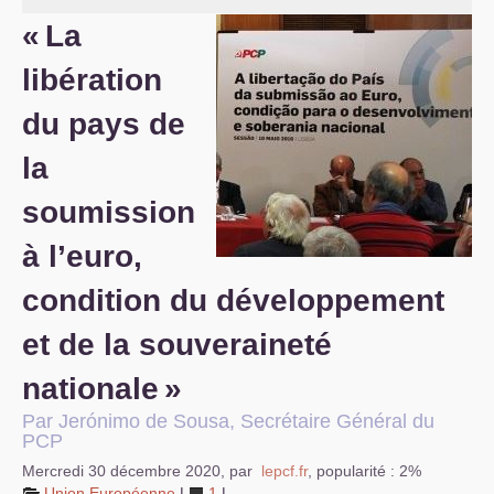
«
La
S’organiser
libération
Comprendre...
du pays de
Vie du site
la
soumission
à l’euro,
condition du développement
et de la souveraineté
nationale
»
Par Jerónimo de Sousa, Secrétaire Général du
PCP
Mercredi 30 décembre 2020
,
par
lepcf.fr
,
popularité : 2%
Union Européenne
|
1
|