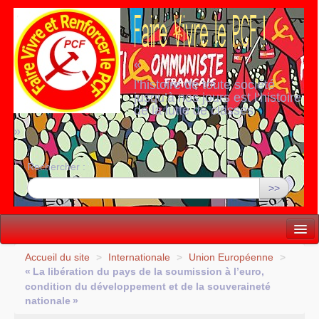
«
l’histoire de toute société
jusqu’à nos jours est l’histoire
de la lutte de classes
»
Rechercher :
>>
Vie politique
Accueil du site
>
Internationale
>
Union Européenne
>
«
La libération du pays de la soumission à l’euro,
Lutter, Unir...
condition du développement et de la souveraineté
nationale
»
Internationale