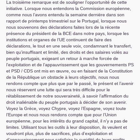
La troisième remarque est de souligner l’opportunité de cette
initiative. Lorsque nous entendons la Commission européenne,
comme nous l’avons entendu la semaine dernière dans son
rapport de printemps trimestriel sur le Portugal, lorsque nous
nous souvenons des déclarations faites lors de la récente
présence du président de la
BCE
dans notre pays, lorsque les
institutions et organes de l’
UE
continuent de faire des
déclarations, le tout en une seule voix, condamnant le transfert,
bien qu’insuffisant et limité, des droits et des salaires volés au
peuple portugais, exigeant un retour à marche forcée de
l’exploitation et de l’appauvrissement que les gouvernements
PS
et
PSD
/
CDS
ont mis en œuvre, ou en faisant de la Constitution
de la République un obstacle à leurs objectifs, nous nous
rendons compte que plus que par le passé, le présent et l’avenir
nous réservent une lutte qui sera très difficile pour le
rétablissement de notre souveraineté, à savoir l’affirmation du
droit inaliénable du peuple portugais à décider de son avenir.
Voyez la Grèce, voyez Chypre, voyez l’Espagne, voyez toute
l’Europe et nous nous rendons compte que pour l’Union
européenne, pour les intérêts du grand capital, il n’y a pas de
limites. Utilisant tous les outils à leur disposition, ils veulent et
voudront plus, plus de sacrifices, plus d’exploitation et
d’appauvrissement pour satisfaire la cupidité de leurs profits,